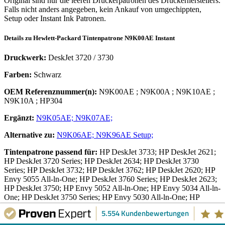
Original sind nur die leeren Druckerpatronen des Druckerherstellers.
Falls nicht anders angegeben, kein Ankauf von umgechippten,
Setup oder Instant Ink Patronen.
Details zu
Hewlett-Packard
Tintenpatrone
N9K00AE Instant
Druckwerk:
DeskJet 3720 / 3730
Farben:
Schwarz
OEM Referenznummer(n):
N9K00AE
;
N9K00A
;
N9K10AE
;
N9K10A
;
HP304
Ergänzt:
N9K05AE;
N9K07AE;
Alternative zu:
N9K06AE;
N9K96AE Setup;
Tintenpatrone
passend für:
HP DeskJet 3733; HP DeskJet 2621;
HP DeskJet 3720 Series; HP DeskJet 2634; HP DeskJet 3730
Series; HP DeskJet 3732; HP DeskJet 3762; HP DeskJet 2620; HP
Envy 5055 All-ln-One; HP DeskJet 3760 Series; HP DeskJet 2623;
HP DeskJet 3750; HP Envy 5052 All-ln-One; HP Envy 5034 All-ln-
One; HP DeskJet 3750 Series; HP Envy 5030 All-ln-One; HP
DeskJet 3735; HP Envy 5000 Series; HP DeskJet 2633; HP DeskJet
5.554 Kundenbewertungen
2632; HP DeskJet 2630 Series; HP Envy 5010 All-ln-One; HP
DeskJet 2620 Series; HP DeskJet 3720 seagrass; HP DeskJet 2630;