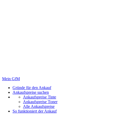
Mein GfM
Gründe für den Ankauf
Ankaufspreise suchen
Ankaufspreise Tinte
Ankaufspreise Toner
Alle Ankaufspreise
So funktioniert der Ankauf