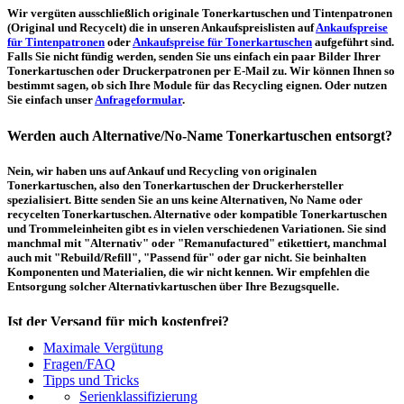
Wir vergüten ausschließlich originale Tonerkartuschen und Tintenpatronen
(Original und Recycelt) die in unseren Ankaufspreislisten auf
Ankaufspreise
für Tintenpatronen
oder
Ankaufspreise für Tonerkartuschen
aufgeführt sind.
Falls Sie nicht fündig werden, senden Sie uns einfach ein paar Bilder Ihrer
Tonerkartuschen oder Druckerpatronen per E-Mail zu. Wir können Ihnen so
bestimmt sagen, ob sich Ihre Module für das Recycling eignen. Oder nutzen
Sie einfach unser
Anfrageformular
.
Werden auch Alternative/No-Name Tonerkartuschen entsorgt?
Nein, wir haben uns auf Ankauf und Recycling von originalen
Tonerkartuschen, also den Tonerkartuschen der Druckerhersteller
spezialisiert. Bitte senden Sie an uns keine Alternativen, No Name oder
recycelten Tonerkartuschen. Alternative oder kompatible Tonerkartuschen
und Trommeleinheiten gibt es in vielen verschiedenen Variationen. Sie sind
manchmal mit "Alternativ" oder "Remanufactured" etikettiert, manchmal
auch mit "Rebuild/Refill", "Passend für" oder gar nicht. Sie beinhalten
Komponenten und Materialien, die wir nicht kennen. Wir empfehlen die
Entsorgung solcher Alternativkartuschen über Ihre Bezugsquelle.
Ist der Versand für mich kostenfrei?
Maximale Vergütung
Ein kostenfreier, innerdeutscher Versand (Paketmarke bzw.
Fragen/FAQ
Palettenabholung) ist erst ab einem Ankaufswert von 30,00€ pro Paket bzw.
Tipps und Tricks
150,00€ pro Palette möglich. Unter diesen Werten belaufen sich die
Serienklassifizierung
Rücksendekosten auf 7,14€ pro Paket bzw. 59,50€ pro Palette (inkl. MwSt.).