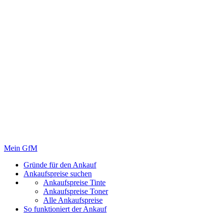
Mein GfM
Gründe für den Ankauf
Ankaufspreise suchen
Ankaufspreise Tinte
Ankaufspreise Toner
Alle Ankaufspreise
So funktioniert der Ankauf