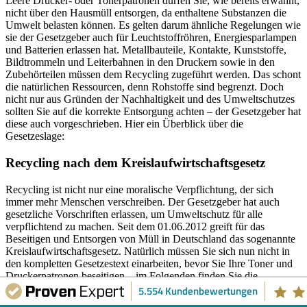
Leere Drucker- oder Tonerpatronen dürfen Sie, wie bereits erwähnt,
nicht über den Hausmüll entsorgen, da enthaltene Substanzen die
Umwelt belasten können. Es gelten darum ähnliche Regelungen wie
sie der Gesetzgeber auch für Leuchtstoffröhren, Energiesparlampen
und Batterien erlassen hat. Metallbauteile, Kontakte, Kunststoffe,
Bildtrommeln und Leiterbahnen in den Druckern sowie in den
Zubehörteilen müssen dem Recycling zugeführt werden. Das schont
die natürlichen Ressourcen, denn Rohstoffe sind begrenzt. Doch
nicht nur aus Gründen der Nachhaltigkeit und des Umweltschutzes
sollten Sie auf die korrekte Entsorgung achten – der Gesetzgeber hat
diese auch vorgeschrieben. Hier ein Überblick über die
Gesetzeslage:
Recycling nach dem Kreislaufwirtschaftsgesetz
Recycling ist nicht nur eine moralische Verpflichtung, der sich
immer mehr Menschen verschreiben. Der Gesetzgeber hat auch
gesetzliche Vorschriften erlassen, um Umweltschutz für alle
verpflichtend zu machen. Seit dem 01.06.2012 greift für das
Beseitigen und Entsorgen von Müll in Deutschland das sogenannte
Kreislaufwirtschaftsgesetz. Natürlich müssen Sie sich nun nicht in
den kompletten Gesetzestext einarbeiten, bevor Sie Ihre Toner und
Druckerpatronen beseitigen – im Folgenden finden Sie die
relevanten Stellen:
5.554 Kundenbewertungen