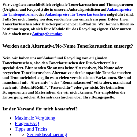
Wir vergüten ausschließlich originale Tonerkartuschen und Tintenpatronen
(Original und Recycelt) die in unseren Ankaufspreislisten auf
Ankaufspreise
für Tintenpatronen
oder
Ankaufspreise für Tonerkartuschen
aufgeführt sind.
Falls Sie nicht fündig werden, senden Sie uns einfach ein paar Bilder Ihrer
Tonerkartuschen oder Druckerpatronen per E-Mail zu. Wir können Ihnen so
bestimmt sagen, ob sich Ihre Module für das Recycling eignen. Oder nutzen
Sie einfach unser
Anfrageformular
.
Werden auch Alternative/No-Name Tonerkartuschen entsorgt?
Nein, wir haben uns auf Ankauf und Recycling von originalen
Tonerkartuschen, also den Tonerkartuschen der Druckerhersteller
spezialisiert. Bitte senden Sie an uns keine Alternativen, No Name oder
recycelten Tonerkartuschen. Alternative oder kompatible Tonerkartuschen
und Trommeleinheiten gibt es in vielen verschiedenen Variationen. Sie sind
manchmal mit "Alternativ" oder "Remanufactured" etikettiert, manchmal
auch mit "Rebuild/Refill", "Passend für" oder gar nicht. Sie beinhalten
Komponenten und Materialien, die wir nicht kennen. Wir empfehlen die
Entsorgung solcher Alternativkartuschen über Ihre Bezugsquelle.
Ist der Versand für mich kostenfrei?
Maximale Vergütung
Ein kostenfreier, innerdeutscher Versand (Paketmarke bzw.
Fragen/FAQ
Palettenabholung) ist erst ab einem Ankaufswert von 30,00€ pro Paket bzw.
Tipps und Tricks
150,00€ pro Palette möglich. Unter diesen Werten belaufen sich die
Serienklassifizierung
Rücksendekosten auf 7,14€ pro Paket bzw. 59,50€ pro Palette (inkl. MwSt.).