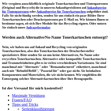
Wir vergüten ausschließlich originale Tonerkartuschen und Tintenpatronen
(Original und Recycelt) die in unseren Ankaufspreislisten auf
Ankaufspreise
für Tintenpatronen
oder
Ankaufspreise für Tonerkartuschen
aufgeführt sind.
Falls Sie nicht fündig werden, senden Sie uns einfach ein paar Bilder Ihrer
Tonerkartuschen oder Druckerpatronen per E-Mail zu. Wir können Ihnen so
bestimmt sagen, ob sich Ihre Module für das Recycling eignen. Oder nutzen
Sie einfach unser
Anfrageformular
.
Werden auch Alternative/No-Name Tonerkartuschen entsorgt?
Nein, wir haben uns auf Ankauf und Recycling von originalen
Tonerkartuschen, also den Tonerkartuschen der Druckerhersteller
spezialisiert. Bitte senden Sie an uns keine Alternativen, No Name oder
recycelten Tonerkartuschen. Alternative oder kompatible Tonerkartuschen
und Trommeleinheiten gibt es in vielen verschiedenen Variationen. Sie sind
manchmal mit "Alternativ" oder "Remanufactured" etikettiert, manchmal
auch mit "Rebuild/Refill", "Passend für" oder gar nicht. Sie beinhalten
Komponenten und Materialien, die wir nicht kennen. Wir empfehlen die
Entsorgung solcher Alternativkartuschen über Ihre Bezugsquelle.
Ist der Versand für mich kostenfrei?
Maximale Vergütung
Ein kostenfreier, innerdeutscher Versand (Paketmarke bzw.
Fragen/FAQ
Palettenabholung) ist erst ab einem Ankaufswert von 30,00€ pro Paket bzw.
Tipps und Tricks
150,00€ pro Palette möglich. Unter diesen Werten belaufen sich die
Serienklassifizierung
Rücksendekosten auf 7,14€ pro Paket bzw. 59,50€ pro Palette (inkl. MwSt.).