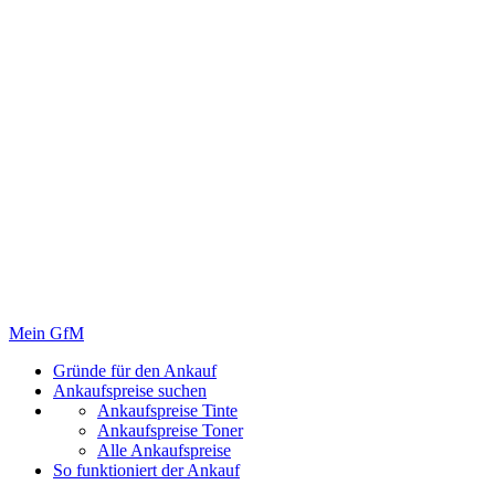
Mein GfM
Gründe für den Ankauf
Ankaufspreise suchen
Ankaufspreise Tinte
Ankaufspreise Toner
Alle Ankaufspreise
So funktioniert der Ankauf