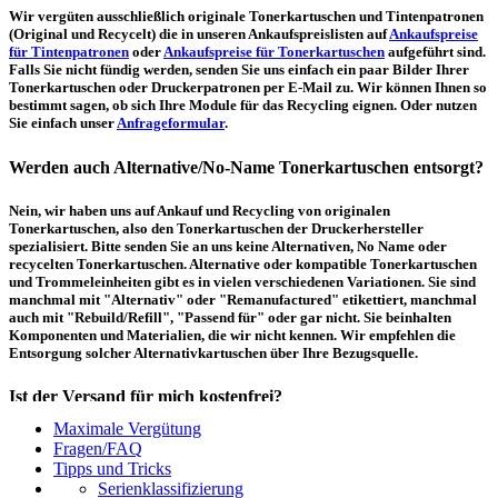
Wir vergüten ausschließlich originale Tonerkartuschen und Tintenpatronen
(Original und Recycelt) die in unseren Ankaufspreislisten auf
Ankaufspreise
für Tintenpatronen
oder
Ankaufspreise für Tonerkartuschen
aufgeführt sind.
Falls Sie nicht fündig werden, senden Sie uns einfach ein paar Bilder Ihrer
Tonerkartuschen oder Druckerpatronen per E-Mail zu. Wir können Ihnen so
bestimmt sagen, ob sich Ihre Module für das Recycling eignen. Oder nutzen
Sie einfach unser
Anfrageformular
.
Werden auch Alternative/No-Name Tonerkartuschen entsorgt?
Nein, wir haben uns auf Ankauf und Recycling von originalen
Tonerkartuschen, also den Tonerkartuschen der Druckerhersteller
spezialisiert. Bitte senden Sie an uns keine Alternativen, No Name oder
recycelten Tonerkartuschen. Alternative oder kompatible Tonerkartuschen
und Trommeleinheiten gibt es in vielen verschiedenen Variationen. Sie sind
manchmal mit "Alternativ" oder "Remanufactured" etikettiert, manchmal
auch mit "Rebuild/Refill", "Passend für" oder gar nicht. Sie beinhalten
Komponenten und Materialien, die wir nicht kennen. Wir empfehlen die
Entsorgung solcher Alternativkartuschen über Ihre Bezugsquelle.
Ist der Versand für mich kostenfrei?
Maximale Vergütung
Ein kostenfreier, innerdeutscher Versand (Paketmarke bzw.
Fragen/FAQ
Palettenabholung) ist erst ab einem Ankaufswert von 30,00€ pro Paket bzw.
Tipps und Tricks
150,00€ pro Palette möglich. Unter diesen Werten belaufen sich die
Serienklassifizierung
Rücksendekosten auf 7,14€ pro Paket bzw. 59,50€ pro Palette (inkl. MwSt.).