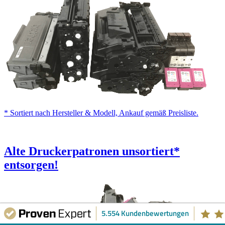
* Sortiert nach Hersteller & Modell, Ankauf gemäß Preisliste.
Alte Druckerpatronen
unsortiert
*
entsorgen!
5.554 Kundenbewertungen