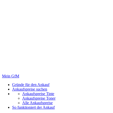
Mein GfM
Gründe für den Ankauf
Ankaufspreise suchen
Ankaufspreise Tinte
Ankaufspreise Toner
Alle Ankaufspreise
So funktioniert der Ankauf