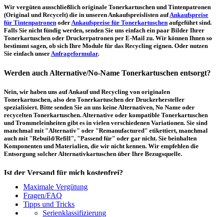
Wir vergüten ausschließlich originale Tonerkartuschen und Tintenpatronen
(Original und Recycelt) die in unseren Ankaufspreislisten auf
Ankaufspreise
für Tintenpatronen
oder
Ankaufspreise für Tonerkartuschen
aufgeführt sind.
Falls Sie nicht fündig werden, senden Sie uns einfach ein paar Bilder Ihrer
Tonerkartuschen oder Druckerpatronen per E-Mail zu. Wir können Ihnen so
bestimmt sagen, ob sich Ihre Module für das Recycling eignen. Oder nutzen
Sie einfach unser
Anfrageformular
.
Werden auch Alternative/No-Name Tonerkartuschen entsorgt?
Nein, wir haben uns auf Ankauf und Recycling von originalen
Tonerkartuschen, also den Tonerkartuschen der Druckerhersteller
spezialisiert. Bitte senden Sie an uns keine Alternativen, No Name oder
recycelten Tonerkartuschen. Alternative oder kompatible Tonerkartuschen
und Trommeleinheiten gibt es in vielen verschiedenen Variationen. Sie sind
manchmal mit "Alternativ" oder "Remanufactured" etikettiert, manchmal
auch mit "Rebuild/Refill", "Passend für" oder gar nicht. Sie beinhalten
Komponenten und Materialien, die wir nicht kennen. Wir empfehlen die
Entsorgung solcher Alternativkartuschen über Ihre Bezugsquelle.
Ist der Versand für mich kostenfrei?
Maximale Vergütung
Ein kostenfreier, innerdeutscher Versand (Paketmarke bzw.
Fragen/FAQ
Palettenabholung) ist erst ab einem Ankaufswert von 30,00€ pro Paket bzw.
Tipps und Tricks
150,00€ pro Palette möglich. Unter diesen Werten belaufen sich die
Serienklassifizierung
Rücksendekosten auf 7,14€ pro Paket bzw. 59,50€ pro Palette (inkl. MwSt.).