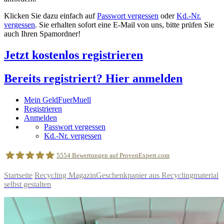
Klicken Sie dazu einfach auf
Passwort vergessen
oder
Kd.-Nr.
vergessen
. Sie erhalten sofort eine E-Mail von uns, bitte prüfen Sie
auch Ihren Spamordner!
Jetzt kostenlos registrieren
Bereits registriert? Hier anmelden
Mein GeldFuerMuell
Registrieren
Anmelden
Passwort vergessen
Kd.-Nr. vergessen
5554
Bewertungen auf ProvenExpert.com
Startseite
Recycling Magazin
Geschenkpapier aus Recyclingmaterial
selbst gestalten
geldfuermuell GmbH