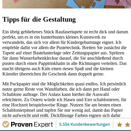
Tipps für die Gestaltung
Ein übrig gebliebenes Stück Raufasertapete ist recht dick und darum
perfekt, um es in ein kunterbuntes kleines Kunstwerk zu
verwandeln, das sich vor allem für Kindergeburtstage eignet. Ich
empfehle dafür vor allem die Pustetechnik. Breiten Sie zunächst die
Tapete auf einer Bastelunterlage oder Zeitungspapier aus. Spritzen
Sie dann Wasserfarbenkleckse darauf, die Sie anschließend durch
pusten durch einen Papptrinkhalm in alle Richtungen verteilen. Das
macht übrigens auch Kids einen riesen Spaß und die kleinen
Künstler überreichen ihr Geschenk dann doppelt gerne.
Mit Packpapier sind die Möglichkeiten quasi endlos. Ich persönlich
nutze gerne Reste von Wandfarben, die ich dann per Hand oder
Schablone auftrage. Der Anlass kann hierbei die Auswahl
erleichtern. Zu Ostern würde ich Hasen und Eier schablonieren, für
eine Hochzeit beispielsweise Ringe. Nutzen Sie am besten einen
Schablonierpinsel und tupfen Sie nur wenig auf, damit das Papier
nicht aufweicht und reißt. Dickflüssige Farben eignen sich dafür
generell besser.
5.554 Kundenbewertungen
Und auch der Empfänger regt manchmal direkt zu passenden