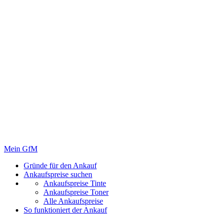
Mein GfM
Gründe für den Ankauf
Ankaufspreise suchen
Ankaufspreise Tinte
Ankaufspreise Toner
Alle Ankaufspreise
So funktioniert der Ankauf