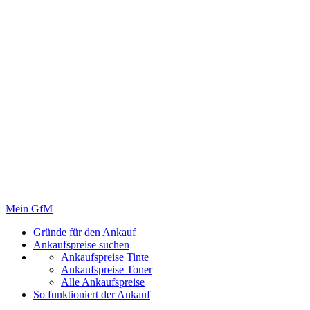
Mein GfM
Gründe für den Ankauf
Ankaufspreise suchen
Ankaufspreise Tinte
Ankaufspreise Toner
Alle Ankaufspreise
So funktioniert der Ankauf