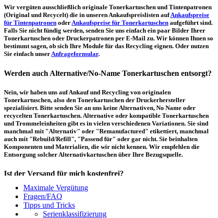
Wir vergüten ausschließlich originale Tonerkartuschen und Tintenpatronen
(Original und Recycelt) die in unseren Ankaufspreislisten auf
Ankaufspreise
für Tintenpatronen
oder
Ankaufspreise für Tonerkartuschen
aufgeführt sind.
Falls Sie nicht fündig werden, senden Sie uns einfach ein paar Bilder Ihrer
Tonerkartuschen oder Druckerpatronen per E-Mail zu. Wir können Ihnen so
bestimmt sagen, ob sich Ihre Module für das Recycling eignen. Oder nutzen
Sie einfach unser
Anfrageformular
.
Werden auch Alternative/No-Name Tonerkartuschen entsorgt?
Nein, wir haben uns auf Ankauf und Recycling von originalen
Tonerkartuschen, also den Tonerkartuschen der Druckerhersteller
spezialisiert. Bitte senden Sie an uns keine Alternativen, No Name oder
recycelten Tonerkartuschen. Alternative oder kompatible Tonerkartuschen
und Trommeleinheiten gibt es in vielen verschiedenen Variationen. Sie sind
manchmal mit "Alternativ" oder "Remanufactured" etikettiert, manchmal
auch mit "Rebuild/Refill", "Passend für" oder gar nicht. Sie beinhalten
Komponenten und Materialien, die wir nicht kennen. Wir empfehlen die
Entsorgung solcher Alternativkartuschen über Ihre Bezugsquelle.
Ist der Versand für mich kostenfrei?
Maximale Vergütung
Ein kostenfreier, innerdeutscher Versand (Paketmarke bzw.
Fragen/FAQ
Palettenabholung) ist erst ab einem Ankaufswert von 30,00€ pro Paket bzw.
Tipps und Tricks
150,00€ pro Palette möglich. Unter diesen Werten belaufen sich die
Serienklassifizierung
Rücksendekosten auf 7,14€ pro Paket bzw. 59,50€ pro Palette (inkl. MwSt.).