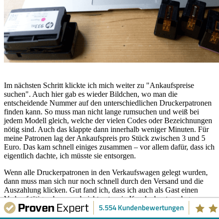
Im nächsten Schritt klickte ich mich weiter zu "Ankaufspreise
suchen". Auch hier gab es wieder Bildchen, wo man die
entscheidende Nummer auf den unterschiedlichen Druckerpatronen
finden kann. So muss man nicht lange rumsuchen und weiß bei
jedem Modell gleich, welche der vielen Codes oder Bezeichnungen
nötig sind. Auch das klappte dann innerhalb weniger Minuten. Für
meine Patronen lag der Ankaufspreis pro Stück zwischen 3 und 5
Euro. Das kam schnell einiges zusammen – vor allem dafür, dass ich
eigentlich dachte, ich müsste sie entsorgen.
Wenn alle Druckerpatronen in den Verkaufswagen gelegt wurden,
dann muss man sich nur noch schnell durch den Versand und die
Auszahlung klicken. Gut fand ich, dass ich auch als Gast einen
Verkauf tätigen kann und nicht extra ein Kundenkonto anlegen
5.554 Kundenbewertungen
musste. Ab 30 Euro ist der Versand kostenfrei, das hatte ich leider
nicht erreicht. Aber es lohnt sich natürlich für mich dennoch, die