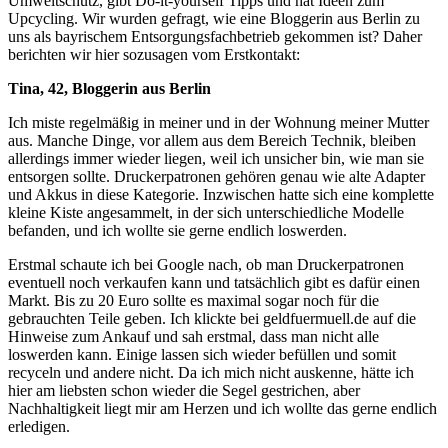
Umweltschutz, gibt Do-it-yourself Tipps und hat Ideen zum
Upcycling. Wir wurden gefragt, wie eine Bloggerin aus Berlin zu
uns als bayrischem Entsorgungsfachbetrieb gekommen ist? Daher
berichten wir hier sozusagen vom Erstkontakt:
Tina, 42, Bloggerin aus Berlin
Ich miste regelmäßig in meiner und in der Wohnung meiner Mutter
aus. Manche Dinge, vor allem aus dem Bereich Technik, bleiben
allerdings immer wieder liegen, weil ich unsicher bin, wie man sie
entsorgen sollte. Druckerpatronen gehören genau wie alte Adapter
und Akkus in diese Kategorie. Inzwischen hatte sich eine komplette
kleine Kiste angesammelt, in der sich unterschiedliche Modelle
befanden, und ich wollte sie gerne endlich loswerden.
Erstmal schaute ich bei Google nach, ob man Druckerpatronen
eventuell noch verkaufen kann und tatsächlich gibt es dafür einen
Markt. Bis zu 20 Euro sollte es maximal sogar noch für die
gebrauchten Teile geben. Ich klickte bei geldfuermuell.de auf die
Hinweise zum Ankauf und sah erstmal, dass man nicht alle
loswerden kann. Einige lassen sich wieder befüllen und somit
recyceln und andere nicht. Da ich mich nicht auskenne, hätte ich
hier am liebsten schon wieder die Segel gestrichen, aber
Nachhaltigkeit liegt mir am Herzen und ich wollte das gerne endlich
erledigen.