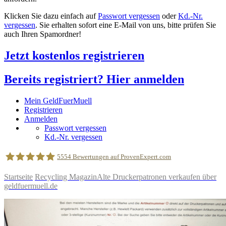
Klicken Sie dazu einfach auf
Passwort vergessen
oder
Kd.-Nr.
vergessen
. Sie erhalten sofort eine E-Mail von uns, bitte prüfen Sie
auch Ihren Spamordner!
Jetzt kostenlos registrieren
Bereits registriert? Hier anmelden
Mein GeldFuerMuell
Registrieren
Anmelden
Passwort vergessen
Kd.-Nr. vergessen
5554
Bewertungen auf ProvenExpert.com
Startseite
Recycling Magazin
Alte Druckerpatronen verkaufen über
geldfuermuell.de
geldfuermuell GmbH