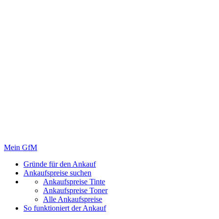
Mein GfM
Gründe für den Ankauf
Ankaufspreise suchen
Ankaufspreise Tinte
Ankaufspreise Toner
Alle Ankaufspreise
So funktioniert der Ankauf