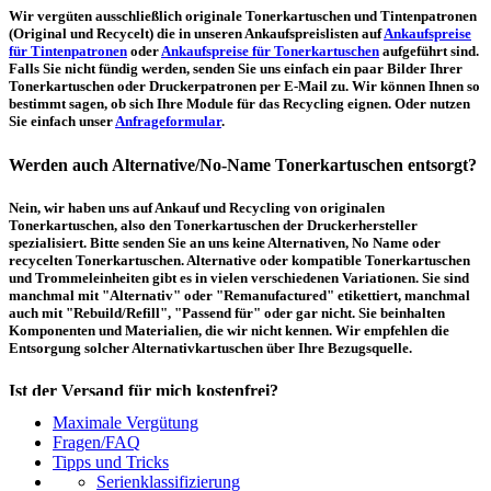
Wir vergüten ausschließlich originale Tonerkartuschen und Tintenpatronen
(Original und Recycelt) die in unseren Ankaufspreislisten auf
Ankaufspreise
für Tintenpatronen
oder
Ankaufspreise für Tonerkartuschen
aufgeführt sind.
Falls Sie nicht fündig werden, senden Sie uns einfach ein paar Bilder Ihrer
Tonerkartuschen oder Druckerpatronen per E-Mail zu. Wir können Ihnen so
bestimmt sagen, ob sich Ihre Module für das Recycling eignen. Oder nutzen
Sie einfach unser
Anfrageformular
.
Werden auch Alternative/No-Name Tonerkartuschen entsorgt?
Nein, wir haben uns auf Ankauf und Recycling von originalen
Tonerkartuschen, also den Tonerkartuschen der Druckerhersteller
spezialisiert. Bitte senden Sie an uns keine Alternativen, No Name oder
recycelten Tonerkartuschen. Alternative oder kompatible Tonerkartuschen
und Trommeleinheiten gibt es in vielen verschiedenen Variationen. Sie sind
manchmal mit "Alternativ" oder "Remanufactured" etikettiert, manchmal
auch mit "Rebuild/Refill", "Passend für" oder gar nicht. Sie beinhalten
Komponenten und Materialien, die wir nicht kennen. Wir empfehlen die
Entsorgung solcher Alternativkartuschen über Ihre Bezugsquelle.
Ist der Versand für mich kostenfrei?
Maximale Vergütung
Ein kostenfreier, innerdeutscher Versand (Paketmarke bzw.
Fragen/FAQ
Palettenabholung) ist erst ab einem Ankaufswert von 30,00€ pro Paket bzw.
Tipps und Tricks
150,00€ pro Palette möglich. Unter diesen Werten belaufen sich die
Serienklassifizierung
Rücksendekosten auf 7,14€ pro Paket bzw. 59,50€ pro Palette (inkl. MwSt.).