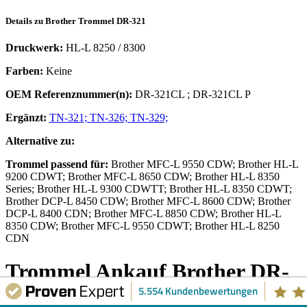
Details zu
Brother
Trommel
DR-321
Druckwerk:
HL-L 8250 / 8300
Farben:
Keine
OEM Referenznummer(n):
DR-321CL
;
DR-321CL P
Ergänzt:
TN-321;
TN-326;
TN-329;
Alternative zu:
Trommel
passend für:
Brother MFC-L 9550 CDW; Brother HL-L
9200 CDWT; Brother MFC-L 8650 CDW; Brother HL-L 8350
Series; Brother HL-L 9300 CDWTT; Brother HL-L 8350 CDWT;
Brother DCP-L 8450 CDW; Brother MFC-L 8600 CDW; Brother
DCP-L 8400 CDN; Brother MFC-L 8850 CDW; Brother HL-L
8350 CDW; Brother MFC-L 9550 CDWT; Brother HL-L 8250
CDN
Trommel
Ankauf
Brother
DR-
5.554 Kundenbewertungen
321