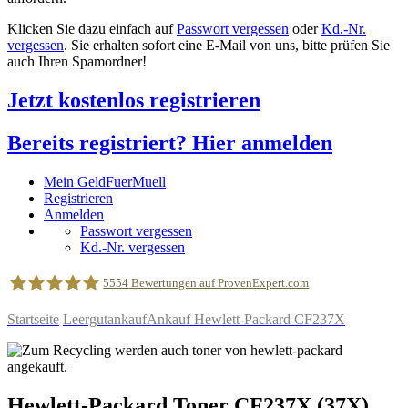
Klicken Sie dazu einfach auf
Passwort vergessen
oder
Kd.-Nr.
vergessen
. Sie erhalten sofort eine E-Mail von uns, bitte prüfen Sie
auch Ihren Spamordner!
Jetzt kostenlos registrieren
Bereits registriert? Hier anmelden
Mein GeldFuerMuell
Registrieren
Anmelden
Passwort vergessen
Kd.-Nr. vergessen
5554
Bewertungen auf ProvenExpert.com
Startseite
Leergutankauf
Ankauf Hewlett-Packard CF237X
geldfuermuell GmbH
Hewlett-Packard
Toner
CF237X
(37X)