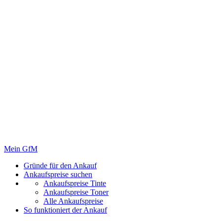
Mein GfM
Gründe für den Ankauf
Ankaufspreise suchen
Ankaufspreise Tinte
Ankaufspreise Toner
Alle Ankaufspreise
So funktioniert der Ankauf