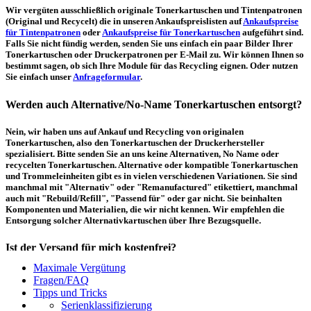
Wir vergüten ausschließlich originale Tonerkartuschen und Tintenpatronen
(Original und Recycelt) die in unseren Ankaufspreislisten auf
Ankaufspreise
für Tintenpatronen
oder
Ankaufspreise für Tonerkartuschen
aufgeführt sind.
Falls Sie nicht fündig werden, senden Sie uns einfach ein paar Bilder Ihrer
Tonerkartuschen oder Druckerpatronen per E-Mail zu. Wir können Ihnen so
bestimmt sagen, ob sich Ihre Module für das Recycling eignen. Oder nutzen
Sie einfach unser
Anfrageformular
.
Werden auch Alternative/No-Name Tonerkartuschen entsorgt?
Nein, wir haben uns auf Ankauf und Recycling von originalen
Tonerkartuschen, also den Tonerkartuschen der Druckerhersteller
spezialisiert. Bitte senden Sie an uns keine Alternativen, No Name oder
recycelten Tonerkartuschen. Alternative oder kompatible Tonerkartuschen
und Trommeleinheiten gibt es in vielen verschiedenen Variationen. Sie sind
manchmal mit "Alternativ" oder "Remanufactured" etikettiert, manchmal
auch mit "Rebuild/Refill", "Passend für" oder gar nicht. Sie beinhalten
Komponenten und Materialien, die wir nicht kennen. Wir empfehlen die
Entsorgung solcher Alternativkartuschen über Ihre Bezugsquelle.
Ist der Versand für mich kostenfrei?
Maximale Vergütung
Ein kostenfreier, innerdeutscher Versand (Paketmarke bzw.
Fragen/FAQ
Palettenabholung) ist erst ab einem Ankaufswert von 30,00€ pro Paket bzw.
Tipps und Tricks
150,00€ pro Palette möglich. Unter diesen Werten belaufen sich die
Serienklassifizierung
Rücksendekosten auf 7,14€ pro Paket bzw. 59,50€ pro Palette (inkl. MwSt.).