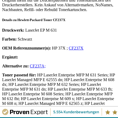
Original meint nur die Druckerpatronen und Tonerkartuschen des
Druckerherstellers. Kein Ankauf von Alternativmarken, NoNames,
Nachbauten, Refill- oder Rebuild Tonerkartuschen.
Details zu
Hewlett-Packard
Toner
CF237X
Druckwerk:
LaserJet EP M 631
Farben:
Schwarz
OEM Referenznummer(n):
HP 37X
;
CF237X
Ergänzt:
Alternative zu:
CF237A;
Toner
passend für:
HP LaserJet Enterprise MFP M 631 Series; HP
LaserJet Managed MFP E 62555 dn; HP LaserJet Enterprise M 608
dx; HP LaserJet Enterprise MFP M 632 Series; HP LaserJet
Enterprise MFP M 631 dn; HP LaserJet Enterprise MFP M 633 fh;
HP LaserJet Enterprise M 608 Series; HP LaserJet Enterprise MFP
M 632 fht; HP LaserJet Enterprise M 609 x; HP LaserJet Enterprise
M 608 n; HP LaserJet Managed MFP E 62565 z; HP LaserJet
Managed MFP E 62565 hs; HP LaserJet Enterprise Flow MFP M
5.554 Kundenbewertungen
631 dn; HP LaserJet Enterprise Flow MFP M 633 z; HP LaserJet
Enterprise Managed E 60055 dn; HP LaserJet Enterprise MFP M