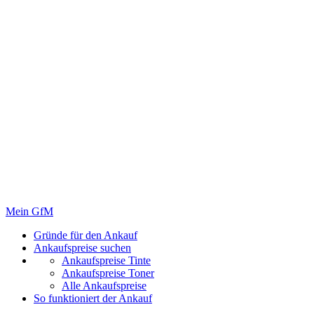
Mein GfM
Gründe für den Ankauf
Ankaufspreise suchen
Ankaufspreise Tinte
Ankaufspreise Toner
Alle Ankaufspreise
So funktioniert der Ankauf