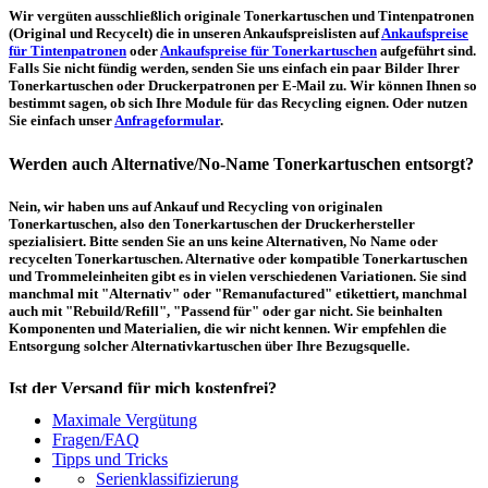
Wir vergüten ausschließlich originale Tonerkartuschen und Tintenpatronen
(Original und Recycelt) die in unseren Ankaufspreislisten auf
Ankaufspreise
für Tintenpatronen
oder
Ankaufspreise für Tonerkartuschen
aufgeführt sind.
Falls Sie nicht fündig werden, senden Sie uns einfach ein paar Bilder Ihrer
Tonerkartuschen oder Druckerpatronen per E-Mail zu. Wir können Ihnen so
bestimmt sagen, ob sich Ihre Module für das Recycling eignen. Oder nutzen
Sie einfach unser
Anfrageformular
.
Werden auch Alternative/No-Name Tonerkartuschen entsorgt?
Nein, wir haben uns auf Ankauf und Recycling von originalen
Tonerkartuschen, also den Tonerkartuschen der Druckerhersteller
spezialisiert. Bitte senden Sie an uns keine Alternativen, No Name oder
recycelten Tonerkartuschen. Alternative oder kompatible Tonerkartuschen
und Trommeleinheiten gibt es in vielen verschiedenen Variationen. Sie sind
manchmal mit "Alternativ" oder "Remanufactured" etikettiert, manchmal
auch mit "Rebuild/Refill", "Passend für" oder gar nicht. Sie beinhalten
Komponenten und Materialien, die wir nicht kennen. Wir empfehlen die
Entsorgung solcher Alternativkartuschen über Ihre Bezugsquelle.
Ist der Versand für mich kostenfrei?
Maximale Vergütung
Ein kostenfreier, innerdeutscher Versand (Paketmarke bzw.
Fragen/FAQ
Palettenabholung) ist erst ab einem Ankaufswert von 30,00€ pro Paket bzw.
Tipps und Tricks
150,00€ pro Palette möglich. Unter diesen Werten belaufen sich die
Serienklassifizierung
Rücksendekosten auf 7,14€ pro Paket bzw. 59,50€ pro Palette (inkl. MwSt.).