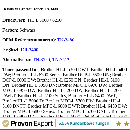
Details zu
Brother
Toner
TN-3480
Druckwerk:
HL-L 5000 / 6250
Farben:
Schwarz
OEM Referenznummer(n):
TN-3480
Ergänzt:
DR-3400;
Alternative zu:
TN-3520;
TN-3512;
Toner
passend für:
Brother HL-L 6300 DWT; Brother HL-L 6400
DW; Brother HL-L 6300 Series; Brother DCP-L 5500 DN; Brother
DCP-L 6600 DW; Brother HL-L 6250 DN; Brother HL-L 5100
DN; Brother HL-L 5050 DN; Brother MFC-L 6970 DW; Brother
MFC-L 6950 DW; Brother HL-L 5200 DW; Brother HL-L 5200
DWLT; Brother HL-L 5100 Series; Brother HL-L 6400 DWT;
Brother HL-L 5000 D; Brother MFC-L 5700 DW; Brother HL-L
5100 DNTT; Brother MFC-L 6800 DWT; Brother HL-L 6450 DW;
Brother MFC-L 6800 Series; Brother MFC-L 5700 DNLT; Brother
MFC-L 6900 DWT; Brother MFC-L 6900 DW; Brother HL-L 5200
DWT; Brother HL-L 6300 DW; Brother HL-L 6400 DWTT;
5.554 Kundenbewertungen
Brother HL-L 5100 DNT; Brother MFC-L 5700 DN; Brother MFC-