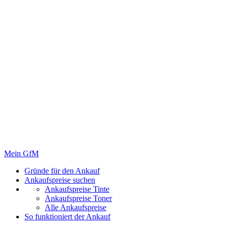
Mein GfM
Gründe für den Ankauf
Ankaufspreise suchen
Ankaufspreise Tinte
Ankaufspreise Toner
Alle Ankaufspreise
So funktioniert der Ankauf