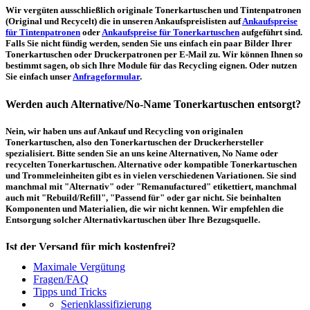
Wir vergüten ausschließlich originale Tonerkartuschen und Tintenpatronen
(Original und Recycelt) die in unseren Ankaufspreislisten auf
Ankaufspreise
für Tintenpatronen
oder
Ankaufspreise für Tonerkartuschen
aufgeführt sind.
Falls Sie nicht fündig werden, senden Sie uns einfach ein paar Bilder Ihrer
Tonerkartuschen oder Druckerpatronen per E-Mail zu. Wir können Ihnen so
bestimmt sagen, ob sich Ihre Module für das Recycling eignen. Oder nutzen
Sie einfach unser
Anfrageformular
.
Werden auch Alternative/No-Name Tonerkartuschen entsorgt?
Nein, wir haben uns auf Ankauf und Recycling von originalen
Tonerkartuschen, also den Tonerkartuschen der Druckerhersteller
spezialisiert. Bitte senden Sie an uns keine Alternativen, No Name oder
recycelten Tonerkartuschen. Alternative oder kompatible Tonerkartuschen
und Trommeleinheiten gibt es in vielen verschiedenen Variationen. Sie sind
manchmal mit "Alternativ" oder "Remanufactured" etikettiert, manchmal
auch mit "Rebuild/Refill", "Passend für" oder gar nicht. Sie beinhalten
Komponenten und Materialien, die wir nicht kennen. Wir empfehlen die
Entsorgung solcher Alternativkartuschen über Ihre Bezugsquelle.
Ist der Versand für mich kostenfrei?
Maximale Vergütung
Ein kostenfreier, innerdeutscher Versand (Paketmarke bzw.
Fragen/FAQ
Palettenabholung) ist erst ab einem Ankaufswert von 30,00€ pro Paket bzw.
Tipps und Tricks
150,00€ pro Palette möglich. Unter diesen Werten belaufen sich die
Serienklassifizierung
Rücksendekosten auf 7,14€ pro Paket bzw. 59,50€ pro Palette (inkl. MwSt.).