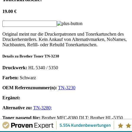
19.00 €
Original meint nur die Druckerpatronen und Tonerkartuschen des
Druckerherstellers. Kein Ankauf von Alternativmarken, NoNames,
Nachbauten, Refill- oder Rebuild Tonerkartuschen.
Details zu
Brother
Toner
TN-3230
Druckwerk:
HL 5340 / 5350
Farben:
Schwarz
OEM Referenznummer(n):
TN-3230
Ergänzt:
Alternative zu:
TN-3280;
Toner
passend für:
Brother MFC-8380 DLT; Brother HL-5350
DN2LT; Brother DCP-8880 DN; Brother HL-5380 D; Brother HL-
5.554 Kundenbewertungen
5370 DWT; Brother HL-5370 W; Brother HL-5340 Series; Brother