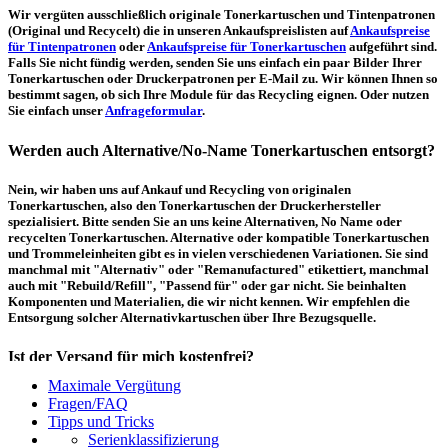
Wir vergüten ausschließlich originale Tonerkartuschen und Tintenpatronen
(Original und Recycelt) die in unseren Ankaufspreislisten auf
Ankaufspreise
für Tintenpatronen
oder
Ankaufspreise für Tonerkartuschen
aufgeführt sind.
Falls Sie nicht fündig werden, senden Sie uns einfach ein paar Bilder Ihrer
Tonerkartuschen oder Druckerpatronen per E-Mail zu. Wir können Ihnen so
bestimmt sagen, ob sich Ihre Module für das Recycling eignen. Oder nutzen
Sie einfach unser
Anfrageformular
.
Werden auch Alternative/No-Name Tonerkartuschen entsorgt?
Nein, wir haben uns auf Ankauf und Recycling von originalen
Tonerkartuschen, also den Tonerkartuschen der Druckerhersteller
spezialisiert. Bitte senden Sie an uns keine Alternativen, No Name oder
recycelten Tonerkartuschen. Alternative oder kompatible Tonerkartuschen
und Trommeleinheiten gibt es in vielen verschiedenen Variationen. Sie sind
manchmal mit "Alternativ" oder "Remanufactured" etikettiert, manchmal
auch mit "Rebuild/Refill", "Passend für" oder gar nicht. Sie beinhalten
Komponenten und Materialien, die wir nicht kennen. Wir empfehlen die
Entsorgung solcher Alternativkartuschen über Ihre Bezugsquelle.
Ist der Versand für mich kostenfrei?
Maximale Vergütung
Ein kostenfreier, innerdeutscher Versand (Paketmarke bzw.
Fragen/FAQ
Palettenabholung) ist erst ab einem Ankaufswert von 30,00€ pro Paket bzw.
Tipps und Tricks
150,00€ pro Palette möglich. Unter diesen Werten belaufen sich die
Serienklassifizierung
Rücksendekosten auf 7,14€ pro Paket bzw. 59,50€ pro Palette (inkl. MwSt.).