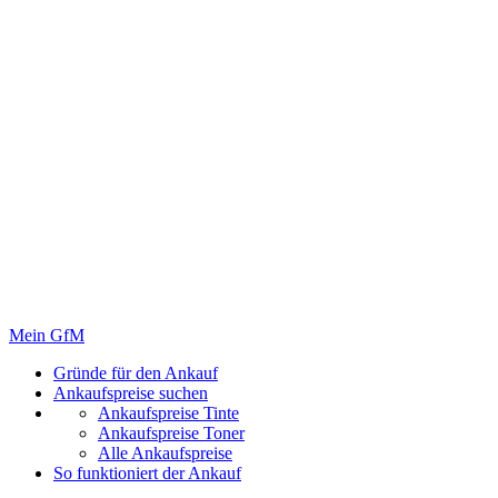
Mein GfM
Gründe für den Ankauf
Ankaufspreise suchen
Ankaufspreise Tinte
Ankaufspreise Toner
Alle Ankaufspreise
So funktioniert der Ankauf