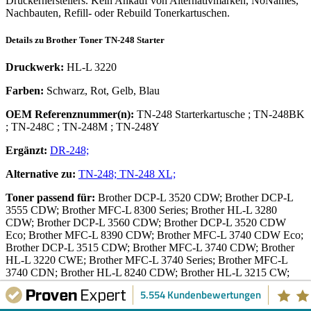
Druckerherstellers. Kein Ankauf von Alternativmarken, NoNames,
Nachbauten, Refill- oder Rebuild Tonerkartuschen.
Details zu
Brother
Toner
TN-248 Starter
Druckwerk:
HL-L 3220
Farben:
Schwarz, Rot, Gelb, Blau
OEM Referenznummer(n):
TN-248 Starterkartusche
;
TN-248BK
;
TN-248C
;
TN-248M
;
TN-248Y
Ergänzt:
DR-248;
Alternative zu:
TN-248;
TN-248 XL;
Toner
passend für:
Brother DCP-L 3520 CDW; Brother DCP-L
3555 CDW; Brother MFC-L 8300 Series; Brother HL-L 3280
CDW; Brother DCP-L 3560 CDW; Brother DCP-L 3520 CDW
Eco; Brother MFC-L 8390 CDW; Brother MFC-L 3740 CDW Eco;
Brother DCP-L 3515 CDW; Brother MFC-L 3740 CDW; Brother
HL-L 3220 CWE; Brother MFC-L 3740 Series; Brother MFC-L
3740 CDN; Brother HL-L 8240 CDW; Brother HL-L 3215 CW;
Brother MFC-L 3760 CDW; Brother HL-L 3220 CW; Brother HL-
5.554 Kundenbewertungen
L 3240 CDW; Brother HL-L 8230 CDW; Brother MFC-L 8340
CDW; Brother DCP-L 3527 CDW