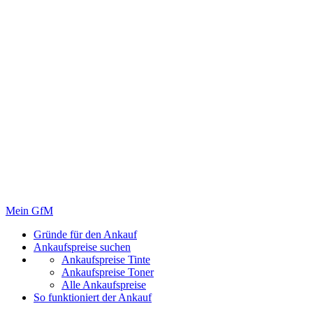
Mein GfM
Gründe für den Ankauf
Ankaufspreise suchen
Ankaufspreise Tinte
Ankaufspreise Toner
Alle Ankaufspreise
So funktioniert der Ankauf