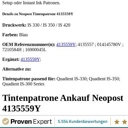
Setup oder Instant Ink Patronen.
Details zu
Neopost
Tintenpatrone
4135559Y
Druckwerk:
IS 330 / IS 350 / IS 420
Farben:
Blau
OEM Referenznummer(n):
4135559Y
;
4135557
;
014145780V
;
7210584H
;
16900045L
Ergänzt:
4135559Y;
Alternative zu:
Tintenpatrone
passend für:
Quadient IS-330; Quadient IS-350;
Quadient IS-300 Series
Tintenpatrone
Ankauf
Neopost
4135559Y
5.554 Kundenbewertungen
Ankauf einer leeren
Neopost 4135559Y Tintenpatrone
zum
Recycling bzw. zur Wiederbefüllung. Bitte nicht wegwerfen, alte