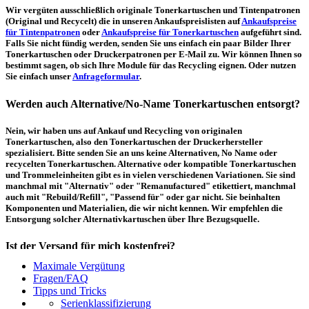
Wir vergüten ausschließlich originale Tonerkartuschen und Tintenpatronen
(Original und Recycelt) die in unseren Ankaufspreislisten auf
Ankaufspreise
für Tintenpatronen
oder
Ankaufspreise für Tonerkartuschen
aufgeführt sind.
Falls Sie nicht fündig werden, senden Sie uns einfach ein paar Bilder Ihrer
Tonerkartuschen oder Druckerpatronen per E-Mail zu. Wir können Ihnen so
bestimmt sagen, ob sich Ihre Module für das Recycling eignen. Oder nutzen
Sie einfach unser
Anfrageformular
.
Werden auch Alternative/No-Name Tonerkartuschen entsorgt?
Nein, wir haben uns auf Ankauf und Recycling von originalen
Tonerkartuschen, also den Tonerkartuschen der Druckerhersteller
spezialisiert. Bitte senden Sie an uns keine Alternativen, No Name oder
recycelten Tonerkartuschen. Alternative oder kompatible Tonerkartuschen
und Trommeleinheiten gibt es in vielen verschiedenen Variationen. Sie sind
manchmal mit "Alternativ" oder "Remanufactured" etikettiert, manchmal
auch mit "Rebuild/Refill", "Passend für" oder gar nicht. Sie beinhalten
Komponenten und Materialien, die wir nicht kennen. Wir empfehlen die
Entsorgung solcher Alternativkartuschen über Ihre Bezugsquelle.
Ist der Versand für mich kostenfrei?
Maximale Vergütung
Ein kostenfreier, innerdeutscher Versand (Paketmarke bzw.
Fragen/FAQ
Palettenabholung) ist erst ab einem Ankaufswert von 30,00€ pro Paket bzw.
Tipps und Tricks
150,00€ pro Palette möglich. Unter diesen Werten belaufen sich die
Serienklassifizierung
Rücksendekosten auf 7,14€ pro Paket bzw. 59,50€ pro Palette (inkl. MwSt.).