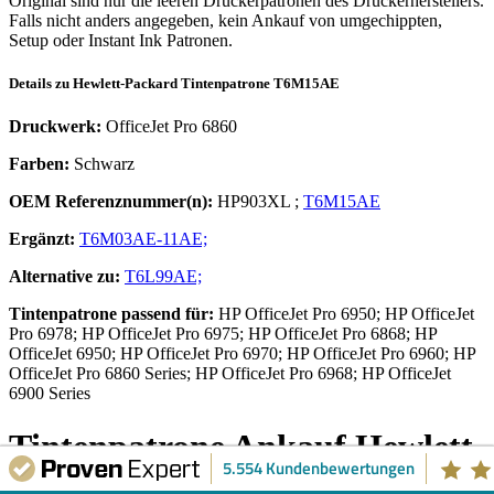
Original sind nur die leeren Druckerpatronen des Druckerherstellers.
Falls nicht anders angegeben, kein Ankauf von umgechippten,
Setup oder Instant Ink Patronen.
Details zu
Hewlett-Packard
Tintenpatrone
T6M15AE
Druckwerk:
OfficeJet Pro 6860
Farben:
Schwarz
OEM Referenznummer(n):
HP903XL
;
T6M15AE
Ergänzt:
T6M03AE-11AE;
Alternative zu:
T6L99AE;
Tintenpatrone
passend für:
HP OfficeJet Pro 6950; HP OfficeJet
Pro 6978; HP OfficeJet Pro 6975; HP OfficeJet Pro 6868; HP
OfficeJet 6950; HP OfficeJet Pro 6970; HP OfficeJet Pro 6960; HP
OfficeJet Pro 6860 Series; HP OfficeJet Pro 6968; HP OfficeJet
6900 Series
Tintenpatrone
Ankauf
Hewlett-
5.554 Kundenbewertungen
Packard
T6M15AE