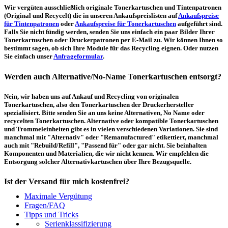
Wir vergüten ausschließlich originale Tonerkartuschen und Tintenpatronen
(Original und Recycelt) die in unseren Ankaufspreislisten auf
Ankaufspreise
für Tintenpatronen
oder
Ankaufspreise für Tonerkartuschen
aufgeführt sind.
Falls Sie nicht fündig werden, senden Sie uns einfach ein paar Bilder Ihrer
Tonerkartuschen oder Druckerpatronen per E-Mail zu. Wir können Ihnen so
bestimmt sagen, ob sich Ihre Module für das Recycling eignen. Oder nutzen
Sie einfach unser
Anfrageformular
.
Werden auch Alternative/No-Name Tonerkartuschen entsorgt?
Nein, wir haben uns auf Ankauf und Recycling von originalen
Tonerkartuschen, also den Tonerkartuschen der Druckerhersteller
spezialisiert. Bitte senden Sie an uns keine Alternativen, No Name oder
recycelten Tonerkartuschen. Alternative oder kompatible Tonerkartuschen
und Trommeleinheiten gibt es in vielen verschiedenen Variationen. Sie sind
manchmal mit "Alternativ" oder "Remanufactured" etikettiert, manchmal
auch mit "Rebuild/Refill", "Passend für" oder gar nicht. Sie beinhalten
Komponenten und Materialien, die wir nicht kennen. Wir empfehlen die
Entsorgung solcher Alternativkartuschen über Ihre Bezugsquelle.
Ist der Versand für mich kostenfrei?
Maximale Vergütung
Ein kostenfreier, innerdeutscher Versand (Paketmarke bzw.
Fragen/FAQ
Palettenabholung) ist erst ab einem Ankaufswert von 30,00€ pro Paket bzw.
Tipps und Tricks
150,00€ pro Palette möglich. Unter diesen Werten belaufen sich die
Serienklassifizierung
Rücksendekosten auf 7,14€ pro Paket bzw. 59,50€ pro Palette (inkl. MwSt.).