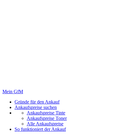
Mein GfM
Gründe für den Ankauf
Ankaufspreise suchen
Ankaufspreise Tinte
Ankaufspreise Toner
Alle Ankaufspreise
So funktioniert der Ankauf