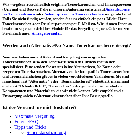
Wir vergüten ausschließlich originale Tonerkartuschen und Tintenpatronen
(Original und Recycelt) die in unseren Ankaufspreislisten auf
Ankaufspreise
für Tintenpatronen
oder
Ankaufspreise für Tonerkartuschen
aufgeführt sind.
Falls Sie nicht fündig werden, senden Sie uns einfach ein paar Bilder Ihrer
Tonerkartuschen oder Druckerpatronen per E-Mail zu. Wir können Ihnen so
bestimmt sagen, ob sich Ihre Module für das Recycling eignen. Oder nutzen
Sie einfach unser
Anfrageformular
.
Werden auch Alternative/No-Name Tonerkartuschen entsorgt?
Nein, wir haben uns auf Ankauf und Recycling von originalen
Tonerkartuschen, also den Tonerkartuschen der Druckerhersteller
spezialisiert. Bitte senden Sie an uns keine Alternativen, No Name oder
recycelten Tonerkartuschen. Alternative oder kompatible Tonerkartuschen
und Trommeleinheiten gibt es in vielen verschiedenen Variationen. Sie sind
manchmal mit "Alternativ" oder "Remanufactured" etikettiert, manchmal
auch mit "Rebuild/Refill", "Passend für" oder gar nicht. Sie beinhalten
Komponenten und Materialien, die wir nicht kennen. Wir empfehlen die
Entsorgung solcher Alternativkartuschen über Ihre Bezugsquelle.
Ist der Versand für mich kostenfrei?
Maximale Vergütung
Ein kostenfreier, innerdeutscher Versand (Paketmarke bzw.
Fragen/FAQ
Palettenabholung) ist erst ab einem Ankaufswert von 30,00€ pro Paket bzw.
Tipps und Tricks
150,00€ pro Palette möglich. Unter diesen Werten belaufen sich die
Serienklassifizierung
Rücksendekosten auf 7,14€ pro Paket bzw. 59,50€ pro Palette (inkl. MwSt.).