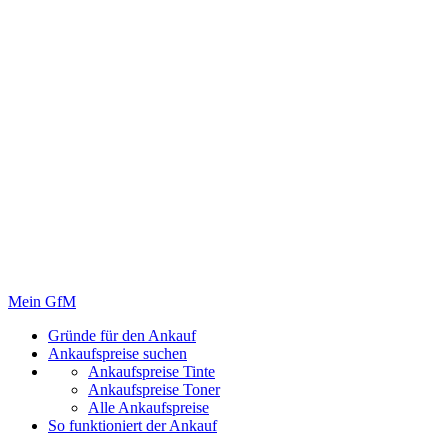
Mein GfM
Gründe für den Ankauf
Ankaufspreise suchen
Ankaufspreise Tinte
Ankaufspreise Toner
Alle Ankaufspreise
So funktioniert der Ankauf