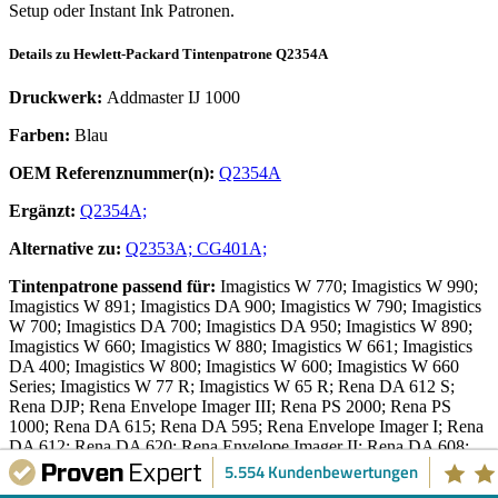
Setup oder Instant Ink Patronen.
Details zu
Hewlett-Packard
Tintenpatrone
Q2354A
Druckwerk:
Addmaster IJ 1000
Farben:
Blau
OEM Referenznummer(n):
Q2354A
Ergänzt:
Q2354A;
Alternative zu:
Q2353A;
CG401A;
Tintenpatrone
passend für:
Imagistics W 770; Imagistics W 990;
Imagistics W 891; Imagistics DA 900; Imagistics W 790; Imagistics
W 700; Imagistics DA 700; Imagistics DA 950; Imagistics W 890;
Imagistics W 660; Imagistics W 880; Imagistics W 661; Imagistics
DA 400; Imagistics W 800; Imagistics W 600; Imagistics W 660
Series; Imagistics W 77 R; Imagistics W 65 R; Rena DA 612 S;
Rena DJP; Rena Envelope Imager III; Rena PS 2000; Rena PS
1000; Rena DA 615; Rena DA 595; Rena Envelope Imager I; Rena
DA 612; Rena DA 620; Rena Envelope Imager II; Rena DA 608;
Rena XPS 90; Rena XPS 80; Rena DA 613; Rena XPS 2000;
5.554 Kundenbewertungen
Stielow IJ 65; Stielow 5988; Stielow 5955 S; Stielow 5986; Stielow