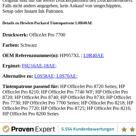
Original sind nur die leeren Druckerpatronen des Druckerherstellers.
Falls nicht anders angegeben, kein Ankauf von umgechippten,
Setup oder Instant Ink Patronen.
Details zu
Hewlett-Packard
Tintenpatrone
L0R40AE
Druckwerk:
OfficeJet Pro 7700
Farben:
Schwarz
OEM Referenznummer(n):
HP957XL
;
L0R40AE
Ergänzt:
F6U16AE-18AE;
Alternative zu:
L0S58AE;
L0S70AE;
Tintenpatrone
passend für:
HP OfficeJet Pro 8720 Series; HP
OfficeJet Pro 8210; HP OfficeJet Pro 7740 WF; HP OfficeJet Pro
8720; HP OfficeJet Pro 8740; HP OfficeJet Pro 8730; HP OfficeJet
Pro 7730; HP OfficeJet Pro 7700 Series; HP OfficeJet Pro 8218; HP
OfficeJet Pro 7720; HP OfficeJet Pro 8725; HP OfficeJet Pro 8216;
HP OfficeJet Pro 8200 Series
Tintenpatrone
Ankauf
Hewlett-
5.554 Kundenbewertungen