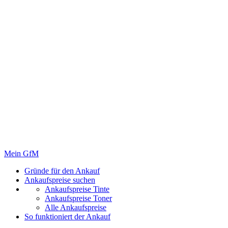
Mein GfM
Gründe für den Ankauf
Ankaufspreise suchen
Ankaufspreise Tinte
Ankaufspreise Toner
Alle Ankaufspreise
So funktioniert der Ankauf