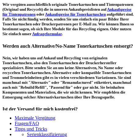
Wir vergüten ausschließlich originale Tonerkartuschen und Tintenpatronen
(Original und Recycelt) die in unseren Ankaufspreislisten auf
Ankaufspreise
für Tintenpatronen
oder
Ankaufspreise für Tonerkartuschen
aufgeführt sind.
Falls Sie nicht fündig werden, senden Sie uns einfach ein paar Bilder Ihrer
Tonerkartuschen oder Druckerpatronen per E-Mail zu. Wir können Ihnen so
bestimmt sagen, ob sich Ihre Module für das Recycling eignen. Oder nutzen
Sie einfach unser
Anfrageformular
.
Werden auch Alternative/No-Name Tonerkartuschen entsorgt?
Nein, wir haben uns auf Ankauf und Recycling von originalen
Tonerkartuschen, also den Tonerkartuschen der Druckerhersteller
spezialisiert. Bitte senden Sie an uns keine Alternativen, No Name oder
recycelten Tonerkartuschen. Alternative oder kompatible Tonerkartuschen
und Trommeleinheiten gibt es in vielen verschiedenen Variationen. Sie sind
manchmal mit "Alternativ" oder "Remanufactured" etikettiert, manchmal
auch mit "Rebuild/Refill", "Passend für" oder gar nicht. Sie beinhalten
Komponenten und Materialien, die wir nicht kennen. Wir empfehlen die
Entsorgung solcher Alternativkartuschen über Ihre Bezugsquelle.
Ist der Versand für mich kostenfrei?
Maximale Vergütung
Ein kostenfreier, innerdeutscher Versand (Paketmarke bzw.
Fragen/FAQ
Palettenabholung) ist erst ab einem Ankaufswert von 30,00€ pro Paket bzw.
Tipps und Tricks
150,00€ pro Palette möglich. Unter diesen Werten belaufen sich die
Serienklassifizierung
Rücksendekosten auf 7,14€ pro Paket bzw. 59,50€ pro Palette (inkl. MwSt.).