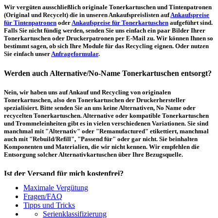
Wir vergüten ausschließlich originale Tonerkartuschen und Tintenpatronen
(Original und Recycelt) die in unseren Ankaufspreislisten auf
Ankaufspreise
für Tintenpatronen
oder
Ankaufspreise für Tonerkartuschen
aufgeführt sind.
Falls Sie nicht fündig werden, senden Sie uns einfach ein paar Bilder Ihrer
Tonerkartuschen oder Druckerpatronen per E-Mail zu. Wir können Ihnen so
bestimmt sagen, ob sich Ihre Module für das Recycling eignen. Oder nutzen
Sie einfach unser
Anfrageformular
.
Werden auch Alternative/No-Name Tonerkartuschen entsorgt?
Nein, wir haben uns auf Ankauf und Recycling von originalen
Tonerkartuschen, also den Tonerkartuschen der Druckerhersteller
spezialisiert. Bitte senden Sie an uns keine Alternativen, No Name oder
recycelten Tonerkartuschen. Alternative oder kompatible Tonerkartuschen
und Trommeleinheiten gibt es in vielen verschiedenen Variationen. Sie sind
manchmal mit "Alternativ" oder "Remanufactured" etikettiert, manchmal
auch mit "Rebuild/Refill", "Passend für" oder gar nicht. Sie beinhalten
Komponenten und Materialien, die wir nicht kennen. Wir empfehlen die
Entsorgung solcher Alternativkartuschen über Ihre Bezugsquelle.
Ist der Versand für mich kostenfrei?
Maximale Vergütung
Ein kostenfreier, innerdeutscher Versand (Paketmarke bzw.
Fragen/FAQ
Palettenabholung) ist erst ab einem Ankaufswert von 30,00€ pro Paket bzw.
Tipps und Tricks
150,00€ pro Palette möglich. Unter diesen Werten belaufen sich die
Serienklassifizierung
Rücksendekosten auf 7,14€ pro Paket bzw. 59,50€ pro Palette (inkl. MwSt.).