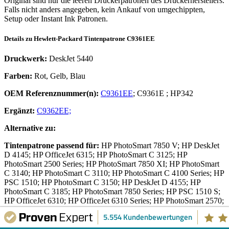
Original sind nur die leeren Druckerpatronen des Druckerherstellers.
Falls nicht anders angegeben, kein Ankauf von umgechippten,
Setup oder Instant Ink Patronen.
Details zu
Hewlett-Packard
Tintenpatrone
C9361EE
Druckwerk:
DeskJet 5440
Farben:
Rot, Gelb, Blau
OEM Referenznummer(n):
C9361EE
;
C9361E
;
HP342
Ergänzt:
C9362EE;
Alternative zu:
Tintenpatrone
passend für:
HP PhotoSmart 7850 V; HP DeskJet
D 4145; HP OfficeJet 6315; HP PhotoSmart C 3125; HP
PhotoSmart 2500 Series; HP PhotoSmart 7850 XI; HP PhotoSmart
C 3140; HP PhotoSmart C 3110; HP PhotoSmart C 4100 Series; HP
PSC 1510; HP PhotoSmart C 3150; HP DeskJet D 4155; HP
PhotoSmart C 3185; HP PhotoSmart 7850 Series; HP PSC 1510 S;
HP OfficeJet 6310; HP OfficeJet 6310 Series; HP PhotoSmart 2570;
HP OfficeJet 6304; HP PhotoSmart C 3190; HP DeskJet 5432; HP
5.554 Kundenbewertungen
PhotoSmart C 4100; HP PSC 1500 Series; HP PhotoSmart C 4170;
HP PhotoSmart C 3170; HP DeskJet D 4100 Series; HP OfficeJet