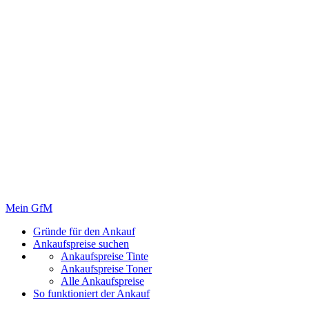
Mein GfM
Gründe für den Ankauf
Ankaufspreise suchen
Ankaufspreise Tinte
Ankaufspreise Toner
Alle Ankaufspreise
So funktioniert der Ankauf