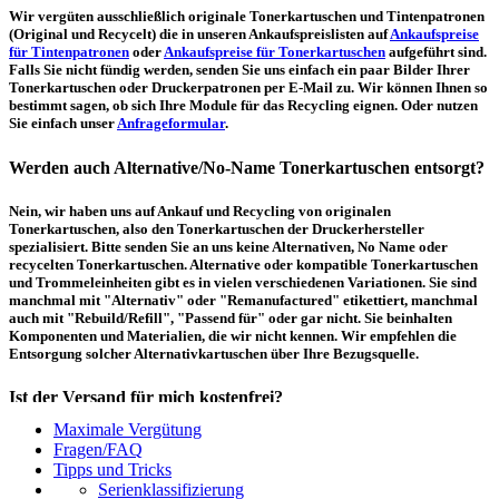
Wir vergüten ausschließlich originale Tonerkartuschen und Tintenpatronen
(Original und Recycelt) die in unseren Ankaufspreislisten auf
Ankaufspreise
für Tintenpatronen
oder
Ankaufspreise für Tonerkartuschen
aufgeführt sind.
Falls Sie nicht fündig werden, senden Sie uns einfach ein paar Bilder Ihrer
Tonerkartuschen oder Druckerpatronen per E-Mail zu. Wir können Ihnen so
bestimmt sagen, ob sich Ihre Module für das Recycling eignen. Oder nutzen
Sie einfach unser
Anfrageformular
.
Werden auch Alternative/No-Name Tonerkartuschen entsorgt?
Nein, wir haben uns auf Ankauf und Recycling von originalen
Tonerkartuschen, also den Tonerkartuschen der Druckerhersteller
spezialisiert. Bitte senden Sie an uns keine Alternativen, No Name oder
recycelten Tonerkartuschen. Alternative oder kompatible Tonerkartuschen
und Trommeleinheiten gibt es in vielen verschiedenen Variationen. Sie sind
manchmal mit "Alternativ" oder "Remanufactured" etikettiert, manchmal
auch mit "Rebuild/Refill", "Passend für" oder gar nicht. Sie beinhalten
Komponenten und Materialien, die wir nicht kennen. Wir empfehlen die
Entsorgung solcher Alternativkartuschen über Ihre Bezugsquelle.
Ist der Versand für mich kostenfrei?
Maximale Vergütung
Ein kostenfreier, innerdeutscher Versand (Paketmarke bzw.
Fragen/FAQ
Palettenabholung) ist erst ab einem Ankaufswert von 30,00€ pro Paket bzw.
Tipps und Tricks
150,00€ pro Palette möglich. Unter diesen Werten belaufen sich die
Serienklassifizierung
Rücksendekosten auf 7,14€ pro Paket bzw. 59,50€ pro Palette (inkl. MwSt.).