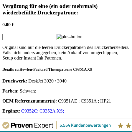
Vergütung für eine (ein oder mehrmals)
wiederbefüllte Druckerpatrone:
0.00 €
Original sind nur die leeren Druckerpatronen des Druckerherstellers.
Falls nicht anders angegeben, kein Ankauf von umgechippten,
Setup oder Instant Ink Patronen.
Details zu
Hewlett-Packard
Tintenpatrone
C9351A XS
Druckwerk:
DeskJet 3920 / 3940
Farben:
Schwarz
OEM Referenznummer(n):
C9351AE
;
C9351A
;
HP21
Ergänzt:
C9352C;
C9352A XS;
Alternative zu:
C9351C;
5.554 Kundenbewertungen
Tintenpatrone
passend für:
HP OfficeJet 4314; HP DeskJet D