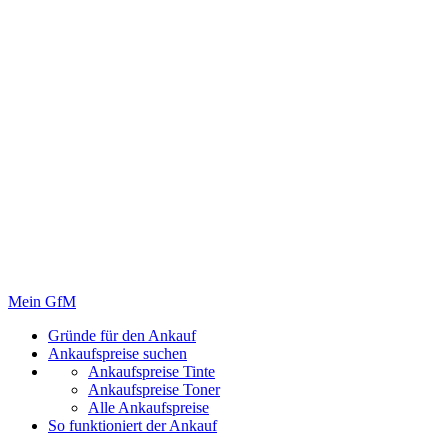
Mein GfM
Gründe für den Ankauf
Ankaufspreise suchen
Ankaufspreise Tinte
Ankaufspreise Toner
Alle Ankaufspreise
So funktioniert der Ankauf