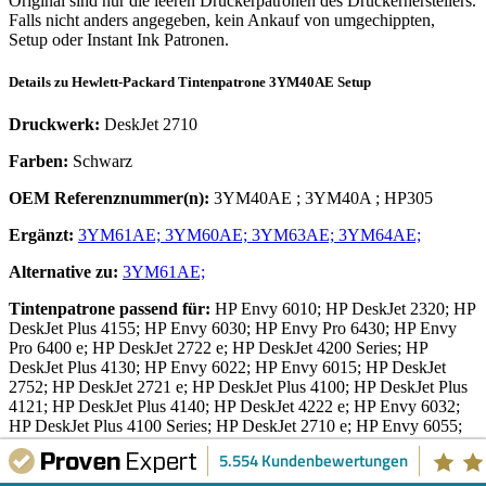
Original sind nur die leeren Druckerpatronen des Druckerherstellers.
Falls nicht anders angegeben, kein Ankauf von umgechippten,
Setup oder Instant Ink Patronen.
Details zu
Hewlett-Packard
Tintenpatrone
3YM40AE Setup
Druckwerk:
DeskJet 2710
Farben:
Schwarz
OEM Referenznummer(n):
3YM40AE
;
3YM40A
;
HP305
Ergänzt:
3YM61AE;
3YM60AE;
3YM63AE;
3YM64AE;
Alternative zu:
3YM61AE;
Tintenpatrone
passend für:
HP Envy 6010; HP DeskJet 2320; HP
DeskJet Plus 4155; HP Envy 6030; HP Envy Pro 6430; HP Envy
Pro 6400 e; HP DeskJet 2722 e; HP DeskJet 4200 Series; HP
DeskJet Plus 4130; HP Envy 6022; HP Envy 6015; HP DeskJet
2752; HP DeskJet 2721 e; HP DeskJet Plus 4100; HP DeskJet Plus
4121; HP DeskJet Plus 4140; HP DeskJet 4222 e; HP Envy 6032;
HP DeskJet Plus 4100 Series; HP DeskJet 2710 e; HP Envy 6055;
HP DeskJet 2820 e; HP Envy 6020 e; HP DeskJet Plus 4158; HP
5.554 Kundenbewertungen
Envy 6420 e; HP Envy 6475 e All-in-One; HP DeskJet Plus 4130 e;
HP DeskJet 2723 e; HP DeskJet Plus 4110; HP Envy Pro 6458; HP