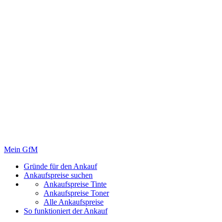
Mein GfM
Gründe für den Ankauf
Ankaufspreise suchen
Ankaufspreise Tinte
Ankaufspreise Toner
Alle Ankaufspreise
So funktioniert der Ankauf