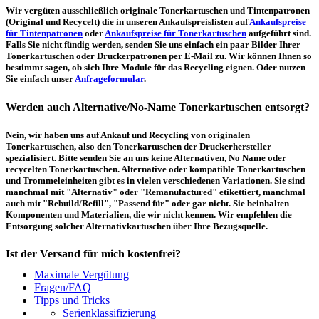
Wir vergüten ausschließlich originale Tonerkartuschen und Tintenpatronen
(Original und Recycelt) die in unseren Ankaufspreislisten auf
Ankaufspreise
für Tintenpatronen
oder
Ankaufspreise für Tonerkartuschen
aufgeführt sind.
Falls Sie nicht fündig werden, senden Sie uns einfach ein paar Bilder Ihrer
Tonerkartuschen oder Druckerpatronen per E-Mail zu. Wir können Ihnen so
bestimmt sagen, ob sich Ihre Module für das Recycling eignen. Oder nutzen
Sie einfach unser
Anfrageformular
.
Werden auch Alternative/No-Name Tonerkartuschen entsorgt?
Nein, wir haben uns auf Ankauf und Recycling von originalen
Tonerkartuschen, also den Tonerkartuschen der Druckerhersteller
spezialisiert. Bitte senden Sie an uns keine Alternativen, No Name oder
recycelten Tonerkartuschen. Alternative oder kompatible Tonerkartuschen
und Trommeleinheiten gibt es in vielen verschiedenen Variationen. Sie sind
manchmal mit "Alternativ" oder "Remanufactured" etikettiert, manchmal
auch mit "Rebuild/Refill", "Passend für" oder gar nicht. Sie beinhalten
Komponenten und Materialien, die wir nicht kennen. Wir empfehlen die
Entsorgung solcher Alternativkartuschen über Ihre Bezugsquelle.
Ist der Versand für mich kostenfrei?
Maximale Vergütung
Ein kostenfreier, innerdeutscher Versand (Paketmarke bzw.
Fragen/FAQ
Palettenabholung) ist erst ab einem Ankaufswert von 30,00€ pro Paket bzw.
Tipps und Tricks
150,00€ pro Palette möglich. Unter diesen Werten belaufen sich die
Serienklassifizierung
Rücksendekosten auf 7,14€ pro Paket bzw. 59,50€ pro Palette (inkl. MwSt.).