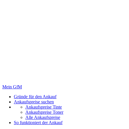
Mein GfM
Gründe für den Ankauf
Ankaufspreise suchen
Ankaufspreise Tinte
Ankaufspreise Toner
Alle Ankaufspreise
So funktioniert der Ankauf