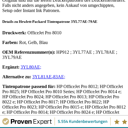
Original sind nur die leeren Druckerpatronen des Druckerherstellers.
Falls nicht anders angegeben, kein Ankauf von umgechippten,
Setup oder Instant Ink Patronen.
Details zu
Hewlett-Packard
Tintenpatrone
3YL77AE-79AE
Druckwerk:
OfficeJet Pro 8010
Farben:
Rot, Gelb, Blau
OEM Referenznummer(n):
HP912
;
3YL77AE
;
3YL78AE
;
3YL79AE
Ergänzt:
3YL80AE;
Alternative zu:
3YL81AE-83AE;
Tintenpatrone
passend für:
HP OfficeJet Pro 8012; HP OfficeJet
Pro 8025; HP OfficeJet Pro 8010 Series; HP OfficeJet Pro 8014 e;
HP OfficeJet Pro 8024; HP OfficeJet Pro 8013; HP OfficeJet Pro
8022 e; HP OfficeJet Pro 8017; HP OfficeJet Pro 8022; HP
OfficeJet Pro 8023; HP OfficeJet Pro 8015 e; HP OfficeJet Pro 8012
e; HP OfficeJet Pro 8014; HP OfficeJet Pro 8024 e; HP OfficeJet
Pro 8020 Series; HP OfficeJet Pro 8025 e; HP OfficeJet Pro 8015;
5.554 Kundenbewertungen
HP OfficeJet 8010