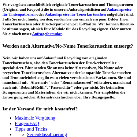
Wir vergüten ausschließlich originale Tonerkartuschen und Tintenpatronen
(Original und Recycelt) die in unseren Ankaufspreislisten auf
Ankaufspreise
für Tintenpatronen
oder
Ankaufspreise für Tonerkartuschen
aufgeführt sind.
Falls Sie nicht fündig werden, senden Sie uns einfach ein paar Bilder Ihrer
Tonerkartuschen oder Druckerpatronen per E-Mail zu. Wir können Ihnen so
bestimmt sagen, ob sich Ihre Module für das Recycling eignen. Oder nutzen
Sie einfach unser
Anfrageformular
.
Werden auch Alternative/No-Name Tonerkartuschen entsorgt?
Nein, wir haben uns auf Ankauf und Recycling von originalen
Tonerkartuschen, also den Tonerkartuschen der Druckerhersteller
spezialisiert. Bitte senden Sie an uns keine Alternativen, No Name oder
recycelten Tonerkartuschen. Alternative oder kompatible Tonerkartuschen
und Trommeleinheiten gibt es in vielen verschiedenen Variationen. Sie sind
manchmal mit "Alternativ" oder "Remanufactured" etikettiert, manchmal
auch mit "Rebuild/Refill", "Passend für" oder gar nicht. Sie beinhalten
Komponenten und Materialien, die wir nicht kennen. Wir empfehlen die
Entsorgung solcher Alternativkartuschen über Ihre Bezugsquelle.
Ist der Versand für mich kostenfrei?
Maximale Vergütung
Ein kostenfreier, innerdeutscher Versand (Paketmarke bzw.
Fragen/FAQ
Palettenabholung) ist erst ab einem Ankaufswert von 30,00€ pro Paket bzw.
Tipps und Tricks
150,00€ pro Palette möglich. Unter diesen Werten belaufen sich die
Serienklassifizierung
Rücksendekosten auf 7,14€ pro Paket bzw. 59,50€ pro Palette (inkl. MwSt.).