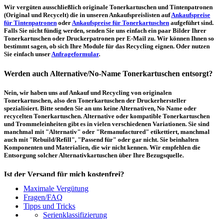
Wir vergüten ausschließlich originale Tonerkartuschen und Tintenpatronen
(Original und Recycelt) die in unseren Ankaufspreislisten auf
Ankaufspreise
für Tintenpatronen
oder
Ankaufspreise für Tonerkartuschen
aufgeführt sind.
Falls Sie nicht fündig werden, senden Sie uns einfach ein paar Bilder Ihrer
Tonerkartuschen oder Druckerpatronen per E-Mail zu. Wir können Ihnen so
bestimmt sagen, ob sich Ihre Module für das Recycling eignen. Oder nutzen
Sie einfach unser
Anfrageformular
.
Werden auch Alternative/No-Name Tonerkartuschen entsorgt?
Nein, wir haben uns auf Ankauf und Recycling von originalen
Tonerkartuschen, also den Tonerkartuschen der Druckerhersteller
spezialisiert. Bitte senden Sie an uns keine Alternativen, No Name oder
recycelten Tonerkartuschen. Alternative oder kompatible Tonerkartuschen
und Trommeleinheiten gibt es in vielen verschiedenen Variationen. Sie sind
manchmal mit "Alternativ" oder "Remanufactured" etikettiert, manchmal
auch mit "Rebuild/Refill", "Passend für" oder gar nicht. Sie beinhalten
Komponenten und Materialien, die wir nicht kennen. Wir empfehlen die
Entsorgung solcher Alternativkartuschen über Ihre Bezugsquelle.
Ist der Versand für mich kostenfrei?
Maximale Vergütung
Ein kostenfreier, innerdeutscher Versand (Paketmarke bzw.
Fragen/FAQ
Palettenabholung) ist erst ab einem Ankaufswert von 30,00€ pro Paket bzw.
Tipps und Tricks
150,00€ pro Palette möglich. Unter diesen Werten belaufen sich die
Serienklassifizierung
Rücksendekosten auf 7,14€ pro Paket bzw. 59,50€ pro Palette (inkl. MwSt.).