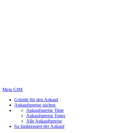
Mein GfM
Gründe für den Ankauf
Ankaufspreise suchen
Ankaufspreise Tinte
Ankaufspreise Toner
Alle Ankaufspreise
So funktioniert der Ankauf