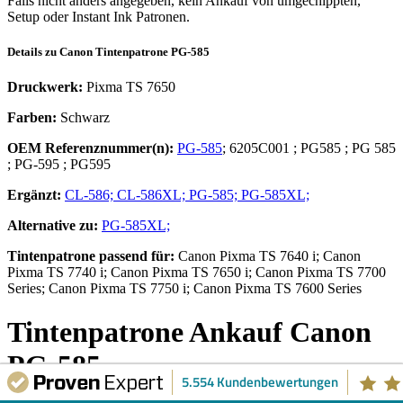
Falls nicht anders angegeben, kein Ankauf von umgechippten,
Setup oder Instant Ink Patronen.
Details zu
Canon
Tintenpatrone
PG-585
Druckwerk:
Pixma TS 7650
Farben:
Schwarz
OEM Referenznummer(n):
PG-585
;
6205C001
;
PG585
;
PG 585
;
PG-595
;
PG595
Ergänzt:
CL-586;
CL-586XL;
PG-585;
PG-585XL;
Alternative zu:
PG-585XL;
Tintenpatrone
passend für:
Canon Pixma TS 7640 i; Canon
Pixma TS 7740 i; Canon Pixma TS 7650 i; Canon Pixma TS 7700
Series; Canon Pixma TS 7750 i; Canon Pixma TS 7600 Series
Tintenpatrone
Ankauf
Canon
PG-585
5.554 Kundenbewertungen