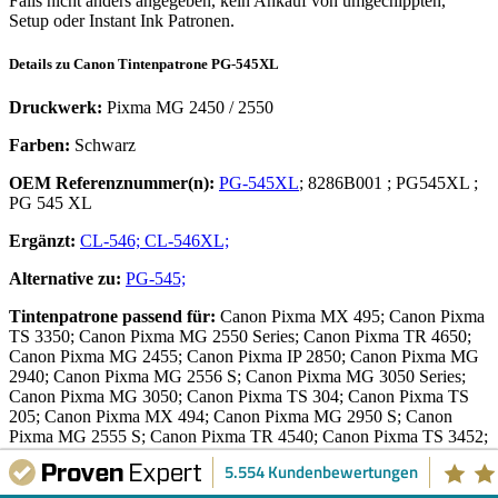
Falls nicht anders angegeben, kein Ankauf von umgechippten,
Setup oder Instant Ink Patronen.
Details zu
Canon
Tintenpatrone
PG-545XL
Druckwerk:
Pixma MG 2450 / 2550
Farben:
Schwarz
OEM Referenznummer(n):
PG-545XL
;
8286B001
;
PG545XL
;
PG 545 XL
Ergänzt:
CL-546;
CL-546XL;
Alternative zu:
PG-545;
Tintenpatrone
passend für:
Canon Pixma MX 495; Canon Pixma
TS 3350; Canon Pixma MG 2550 Series; Canon Pixma TR 4650;
Canon Pixma MG 2455; Canon Pixma IP 2850; Canon Pixma MG
2940; Canon Pixma MG 2556 S; Canon Pixma MG 3050 Series;
Canon Pixma MG 3050; Canon Pixma TS 304; Canon Pixma TS
205; Canon Pixma MX 494; Canon Pixma MG 2950 S; Canon
Pixma MG 2555 S; Canon Pixma TR 4540; Canon Pixma TS 3452;
Canon Pixma TS 3152; Canon Pixma TR 4550; Canon Pixma IP
5.554 Kundenbewertungen
2820; Canon Pixma MX 490 Series; Canon Pixma TS 3600 Series;
Canon Pixma MG 3053; Canon Pixma TS 3640; Canon Pixma E