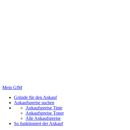
Mein GfM
Gründe für den Ankauf
Ankaufspreise suchen
Ankaufspreise Tinte
Ankaufspreise Toner
Alle Ankaufspreise
So funktioniert der Ankauf