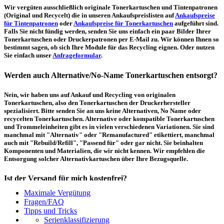
Wir vergüten ausschließlich originale Tonerkartuschen und Tintenpatronen
(Original und Recycelt) die in unseren Ankaufspreislisten auf
Ankaufspreise
für Tintenpatronen
oder
Ankaufspreise für Tonerkartuschen
aufgeführt sind.
Falls Sie nicht fündig werden, senden Sie uns einfach ein paar Bilder Ihrer
Tonerkartuschen oder Druckerpatronen per E-Mail zu. Wir können Ihnen so
bestimmt sagen, ob sich Ihre Module für das Recycling eignen. Oder nutzen
Sie einfach unser
Anfrageformular
.
Werden auch Alternative/No-Name Tonerkartuschen entsorgt?
Nein, wir haben uns auf Ankauf und Recycling von originalen
Tonerkartuschen, also den Tonerkartuschen der Druckerhersteller
spezialisiert. Bitte senden Sie an uns keine Alternativen, No Name oder
recycelten Tonerkartuschen. Alternative oder kompatible Tonerkartuschen
und Trommeleinheiten gibt es in vielen verschiedenen Variationen. Sie sind
manchmal mit "Alternativ" oder "Remanufactured" etikettiert, manchmal
auch mit "Rebuild/Refill", "Passend für" oder gar nicht. Sie beinhalten
Komponenten und Materialien, die wir nicht kennen. Wir empfehlen die
Entsorgung solcher Alternativkartuschen über Ihre Bezugsquelle.
Ist der Versand für mich kostenfrei?
Maximale Vergütung
Ein kostenfreier, innerdeutscher Versand (Paketmarke bzw.
Fragen/FAQ
Palettenabholung) ist erst ab einem Ankaufswert von 30,00€ pro Paket bzw.
Tipps und Tricks
150,00€ pro Palette möglich. Unter diesen Werten belaufen sich die
Serienklassifizierung
Rücksendekosten auf 7,14€ pro Paket bzw. 59,50€ pro Palette (inkl. MwSt.).