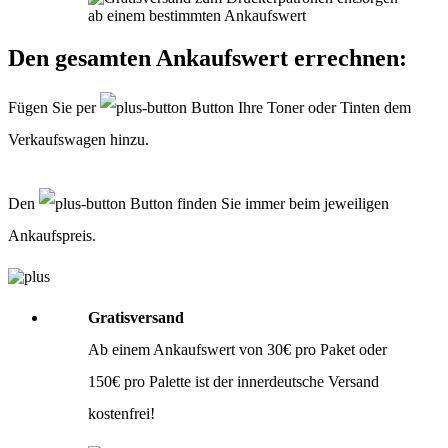
Bitte legen Sie Ihrer Lieferung immer den
Lieferschein
mit folgenden
Angaben bei: Firmenname, Ansprechpartner, Adresse, Telefon- und
Faxnummer, Email-Adresse und Steuernummer. Falls Sie als Privatperson
Den gesamten Ankaufswert errechnen:
senden, benötigen wir nur Ihren Namen, Adresse, Telefonnummer und
Emailadresse. Eine Inhaltsangabe Ihrer Sendung mit leeren Tonern oder
Tinten ist nicht erforderlich.
Fügen Sie per
Button Ihre Toner oder Tinten dem
Verkaufswagen hinzu.
Den
Button finden Sie immer beim jeweiligen
Ankaufspreis.
Gratisversand
Ab einem Ankaufswert von 30€ pro Paket oder
150€ pro Palette ist der innerdeutsche Versand
kostenfrei!