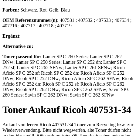
Farben:
Schwarz, Rot, Gelb, Blau
OEM Referenznummer(n):
407531
;
407532
;
407533
;
407534
;
407716
;
407717
;
407718
;
407719
Ergänzt:
Alternative zu:
Toner
passend für:
Lanier SP C 260 Series; Lanier SP C 262
DNw; Lanier SP C 250 Series; Lanier SP C 252 dn; Lanier SP C
252 sf; Lanier SP C 262 SFNw; Lanier SP C 261 SFNw; Ricoh
Aficio SP C 252 sf; Ricoh SP C 252 dn; Ricoh Aficio SP C 252
DNw; Ricoh SP C 252 DNw; Ricoh Aficio SP C 262 SFNw; Ricoh
Aficio SP C 252 dn; Ricoh SP C 252 sf; Ricoh Aficio SP C 262
DNw; Ricoh SP C 262 DNw; Ricoh SP C 262 SFNw; Savin SP C
260 Series; Savin SP C 262 DNw; Savin SP C 262 SFNw
Toner
Ankauf
Ricoh
407531-34
Ankauf von leeren
Ricoh 407531-34 Toner
zum Recycling bzw. zur
Wiederverwendung. Bitte nicht wegwerfen, alte Toner dürfen nicht
in den Hausmüll. Bitte ordnungsgemäß Tonerkartuschen entsorgen,