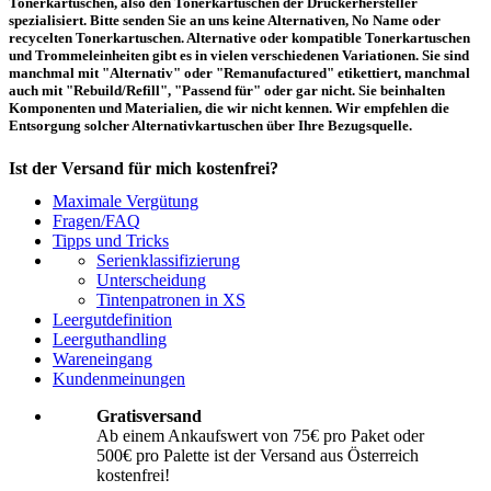
Tonerkartuschen, also den Tonerkartuschen der Druckerhersteller
spezialisiert. Bitte senden Sie an uns keine Alternativen, No Name oder
recycelten Tonerkartuschen. Alternative oder kompatible Tonerkartuschen
und Trommeleinheiten gibt es in vielen verschiedenen Variationen. Sie sind
manchmal mit "Alternativ" oder "Remanufactured" etikettiert, manchmal
auch mit "Rebuild/Refill", "Passend für" oder gar nicht. Sie beinhalten
Komponenten und Materialien, die wir nicht kennen. Wir empfehlen die
Entsorgung solcher Alternativkartuschen über Ihre Bezugsquelle.
Ist der Versand für mich kostenfrei?
Maximale Vergütung
Ein kostenfreier Versand aus Österreich (per Paketmarke oder Abholung) ist
Fragen/FAQ
erst ab einem Ankaufswert von 75,00€ pro Paket bzw. 500,00€ pro Palette
Tipps und Tricks
möglich. Unter diesen Werten belaufen sich die Rücksendekosten auf 10,71€
Serienklassifizierung
pro Paket bzw. 119,00€ pro Palette (inkl. MwSt.). Diese werden vom
Unterscheidung
eingesandten Ankaufswert abgezogen. Falls Sie die o. g. Werte nicht
Tintenpatronen in XS
erreichen, empfehlen wir Ihnen den Versand auf eigene Kosten! Unter
Versand
können Sie den Versandablauf beginnen.
Leergutdefinition
Leerguthandling
Wareneingang
Wie muss ich die Kartuschen und Patronen verpacken?
Kundenmeinungen
Transportsicher! Bei leeren Tonerkartuschen und Tintenpatronen handelt es
Gratisversand
sich um hochempfindliche Konstruktionen. Daher ist es wichtig, dass Sie für
Ab einem Ankaufswert von 75€ pro Paket oder
eine sichere Transportverpackung sorgen. Die Verpackung muss den Inhalt
500€ pro Palette ist der Versand aus Österreich
der Sendung gegen Beanspruchungen, denen sie normalerweise während des
Versandes ausgesetzt ist (z.B. durch Druck, Stoß, Fall oder Vibration) sicher
kostenfrei!
schätzen. Beschädigte Tinten oder Toner werden nicht vergütet! Weitere