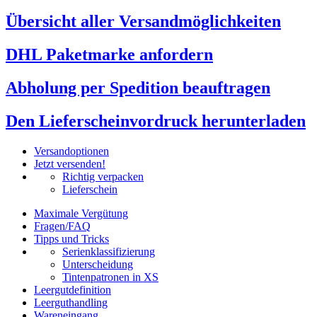
Übersicht aller Versandmöglichkeiten
DHL Paketmarke anfordern
Abholung per Spedition beauftragen
Den Lieferscheinvordruck herunterladen
Versandoptionen
Jetzt versenden!
Richtig verpacken
Lieferschein
Maximale Vergütung
Fragen/FAQ
Tipps und Tricks
Serienklassifizierung
Unterscheidung
Tintenpatronen in XS
Leergutdefinition
Leerguthandling
Wareneingang