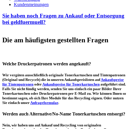
Kundenmeinungen
Sie haben noch Fragen zu Ankauf oder Entsorgung
bei geldfuermuell?
Die am häufigsten gestellten Fragen
Welche Druckerpatronen werden angekauft?
Wir vergüten ausschließlich originale Tonerkartuschen und Tintenpatronen
(Original und Recycelt) die in unseren Ankaufspreislisten auf
Ankaufspreise
für Tintenpatronen
oder
Ankaufspreise für Tonerkartuschen
aufgeführt sind.
Falls Sie nicht fündig werden, senden Sie uns einfach ein paar Bilder Ihrer
Tonerkartuschen oder Druckerpatronen per E-Mail zu. Wir können Ihnen so
bestimmt sagen, ob sich Ihre Module für das Recycling eignen. Oder nutzen
Sie einfach unser
Anfrageformular
.
Werden auch Alternative/No-Name Tonerkartuschen entsorgt?
Nein, wir haben uns auf Ankauf und Recycling von originalen