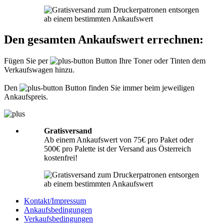
Informationen hierzu finden Sie unter
Richtig packen
.
Was muss ich der Sendung beilegen?
Den gesamten Ankaufswert errechnen:
Bitte legen Sie Ihrer Lieferung immer den
Lieferschein
mit folgenden
Angaben bei: Firmenname, Ansprechpartner, Adresse, Telefon- und
Fügen Sie per
Button Ihre Toner oder Tinten dem
Faxnummer, Email-Adresse und Steuernummer. Falls Sie als Privatperson
Verkaufswagen hinzu.
senden, benötigen wir nur Ihren Namen, Adresse, Telefonnummer und
Emailadresse. Eine Inhaltsangabe Ihrer Sendung mit leeren Tonern oder
Tinten ist nicht erforderlich.
Den
Button finden Sie immer beim jeweiligen
Ankaufspreis.
Gratisversand
Ab einem Ankaufswert von 75€ pro Paket oder
500€ pro Palette ist der Versand aus Österreich
kostenfrei!
Kontakt/Impressum
Ankaufsbedingungen
Verkaufsbedingungen