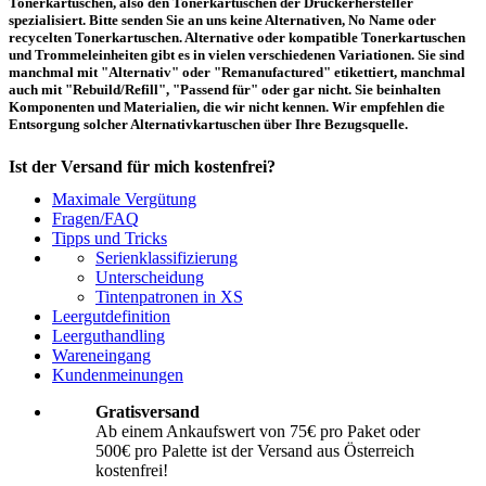
Tonerkartuschen, also den Tonerkartuschen der Druckerhersteller
spezialisiert. Bitte senden Sie an uns keine Alternativen, No Name oder
recycelten Tonerkartuschen. Alternative oder kompatible Tonerkartuschen
und Trommeleinheiten gibt es in vielen verschiedenen Variationen. Sie sind
manchmal mit "Alternativ" oder "Remanufactured" etikettiert, manchmal
auch mit "Rebuild/Refill", "Passend für" oder gar nicht. Sie beinhalten
Komponenten und Materialien, die wir nicht kennen. Wir empfehlen die
Entsorgung solcher Alternativkartuschen über Ihre Bezugsquelle.
Ist der Versand für mich kostenfrei?
Maximale Vergütung
Ein kostenfreier Versand aus Österreich (per Paketmarke oder Abholung) ist
Fragen/FAQ
erst ab einem Ankaufswert von 75,00€ pro Paket bzw. 500,00€ pro Palette
Tipps und Tricks
möglich. Unter diesen Werten belaufen sich die Rücksendekosten auf 10,71€
Serienklassifizierung
pro Paket bzw. 119,00€ pro Palette (inkl. MwSt.). Diese werden vom
Unterscheidung
eingesandten Ankaufswert abgezogen. Falls Sie die o. g. Werte nicht
Tintenpatronen in XS
erreichen, empfehlen wir Ihnen den Versand auf eigene Kosten! Unter
Versand
können Sie den Versandablauf beginnen.
Leergutdefinition
Leerguthandling
Wareneingang
Wie muss ich die Kartuschen und Patronen verpacken?
Kundenmeinungen
Transportsicher! Bei leeren Tonerkartuschen und Tintenpatronen handelt es
Gratisversand
sich um hochempfindliche Konstruktionen. Daher ist es wichtig, dass Sie für
Ab einem Ankaufswert von 75€ pro Paket oder
eine sichere Transportverpackung sorgen. Die Verpackung muss den Inhalt
500€ pro Palette ist der Versand aus Österreich
der Sendung gegen Beanspruchungen, denen sie normalerweise während des
Versandes ausgesetzt ist (z.B. durch Druck, Stoß, Fall oder Vibration) sicher
kostenfrei!
schätzen. Beschädigte Tinten oder Toner werden nicht vergütet! Weitere