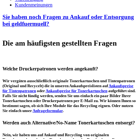
Kundenmeinungen
Sie haben noch Fragen zu Ankauf oder Entsorgung
bei geldfuermuell?
Die am häufigsten gestellten Fragen
Welche Druckerpatronen werden angekauft?
Wir vergüten ausschließlich originale Tonerkartuschen und Tintenpatronen
(Original und Recycelt) die in unseren Ankaufspreislisten auf
Ankaufspreise
für Tintenpatronen
oder
Ankaufspreise für Tonerkartuschen
aufgeführt sind.
Falls Sie nicht fündig werden, senden Sie uns einfach ein paar Bilder Ihrer
Tonerkartuschen oder Druckerpatronen per E-Mail zu. Wir können Ihnen so
bestimmt sagen, ob sich Ihre Module für das Recycling eignen. Oder nutzen
Sie einfach unser
Anfrageformular
.
Werden auch Alternative/No-Name Tonerkartuschen entsorgt?
Nein, wir haben uns auf Ankauf und Recycling von originalen