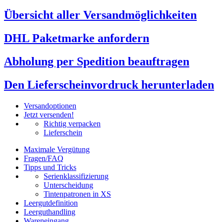
Übersicht aller Versandmöglichkeiten
DHL Paketmarke anfordern
Abholung per Spedition beauftragen
Den Lieferscheinvordruck herunterladen
Versandoptionen
Jetzt versenden!
Richtig verpacken
Lieferschein
Maximale Vergütung
Fragen/FAQ
Tipps und Tricks
Serienklassifizierung
Unterscheidung
Tintenpatronen in XS
Leergutdefinition
Leerguthandling
Wareneingang