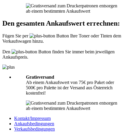
Informationen hierzu finden Sie unter
Richtig packen
.
Was muss ich der Sendung beilegen?
Den gesamten Ankaufswert errechnen:
Bitte legen Sie Ihrer Lieferung immer den
Lieferschein
mit folgenden
Angaben bei: Firmenname, Ansprechpartner, Adresse, Telefon- und
Fügen Sie per
Button Ihre Toner oder Tinten dem
Faxnummer, Email-Adresse und Steuernummer. Falls Sie als Privatperson
Verkaufswagen hinzu.
senden, benötigen wir nur Ihren Namen, Adresse, Telefonnummer und
Emailadresse. Eine Inhaltsangabe Ihrer Sendung mit leeren Tonern oder
Tinten ist nicht erforderlich.
Den
Button finden Sie immer beim jeweiligen
Ankaufspreis.
Gratisversand
Ab einem Ankaufswert von 75€ pro Paket oder
500€ pro Palette ist der Versand aus Österreich
kostenfrei!
Kontakt/Impressum
Ankaufsbedingungen
Verkaufsbedingungen