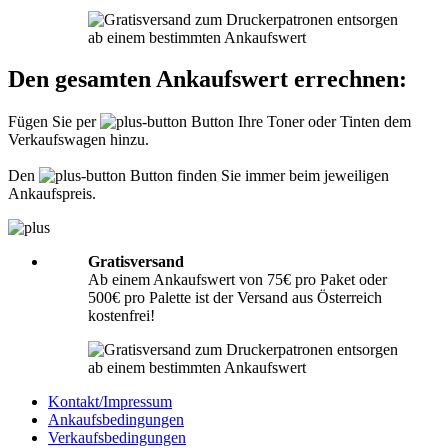
Informationen hierzu finden Sie unter
Richtig packen
.
Was muss ich der Sendung beilegen?
Den gesamten Ankaufswert errechnen:
Bitte legen Sie Ihrer Lieferung immer den
Lieferschein
mit folgenden
Angaben bei: Firmenname, Ansprechpartner, Adresse, Telefon- und
Fügen Sie per
Button Ihre Toner oder Tinten dem
Faxnummer, Email-Adresse und Steuernummer. Falls Sie als Privatperson
Verkaufswagen hinzu.
senden, benötigen wir nur Ihren Namen, Adresse, Telefonnummer und
Emailadresse. Eine Inhaltsangabe Ihrer Sendung mit leeren Tonern oder
Tinten ist nicht erforderlich.
Den
Button finden Sie immer beim jeweiligen
Ankaufspreis.
Gratisversand
Ab einem Ankaufswert von 75€ pro Paket oder
500€ pro Palette ist der Versand aus Österreich
kostenfrei!
Kontakt/Impressum
Ankaufsbedingungen
Verkaufsbedingungen