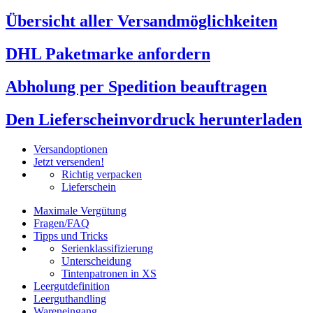
Übersicht aller Versandmöglichkeiten
DHL Paketmarke anfordern
Abholung per Spedition beauftragen
Den Lieferscheinvordruck herunterladen
Versandoptionen
Jetzt versenden!
Richtig verpacken
Lieferschein
Maximale Vergütung
Fragen/FAQ
Tipps und Tricks
Serienklassifizierung
Unterscheidung
Tintenpatronen in XS
Leergutdefinition
Leerguthandling
Wareneingang