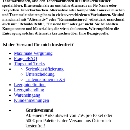
Tonerkartuschen, also den Tonerkartuschen der Druckerhersteller
spezialisiert. Bitte senden Sie an uns keine Alternativen, No Name oder
recycelten Tonerkartuschen. Alternative oder kompatible Tonerkartuschen
und Trommeleinheiten gibt es in vielen verschiedenen Variationen. Sie sind
manchmal mit "Alternativ" oder "Remanufactured" etikettiert, manchmal
auch mit "Rebuild/Refill", "Passend für" oder gar nicht. Sie beinhalten
Komponenten und Materialien, die wir nicht kennen. Wir empfehlen die
Entsorgung solcher Alternativkartuschen über Ihre Bezugsquelle.
Ist der Versand für mich kostenfrei?
Maximale Vergütung
Ein kostenfreier Versand aus Österreich (per Paketmarke oder Abholung) ist
Fragen/FAQ
erst ab einem Ankaufswert von 75,00€ pro Paket bzw. 500,00€ pro Palette
Tipps und Tricks
möglich. Unter diesen Werten belaufen sich die Rücksendekosten auf 10,71€
Serienklassifizierung
pro Paket bzw. 119,00€ pro Palette (inkl. MwSt.). Diese werden vom
Unterscheidung
eingesandten Ankaufswert abgezogen. Falls Sie die o. g. Werte nicht
Tintenpatronen in XS
erreichen, empfehlen wir Ihnen den Versand auf eigene Kosten! Unter
Versand
können Sie den Versandablauf beginnen.
Leergutdefinition
Leerguthandling
Wareneingang
Wie muss ich die Kartuschen und Patronen verpacken?
Kundenmeinungen
Transportsicher! Bei leeren Tonerkartuschen und Tintenpatronen handelt es
Gratisversand
sich um hochempfindliche Konstruktionen. Daher ist es wichtig, dass Sie für
Ab einem Ankaufswert von 75€ pro Paket oder
eine sichere Transportverpackung sorgen. Die Verpackung muss den Inhalt
500€ pro Palette ist der Versand aus Österreich
der Sendung gegen Beanspruchungen, denen sie normalerweise während des
Versandes ausgesetzt ist (z.B. durch Druck, Stoß, Fall oder Vibration) sicher
kostenfrei!
schätzen. Beschädigte Tinten oder Toner werden nicht vergütet! Weitere