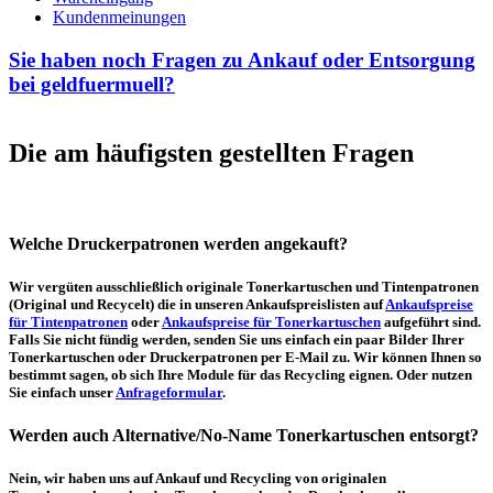
Kundenmeinungen
Sie haben noch Fragen zu Ankauf oder Entsorgung
bei geldfuermuell?
Die am häufigsten gestellten Fragen
Welche Druckerpatronen werden angekauft?
Wir vergüten ausschließlich originale Tonerkartuschen und Tintenpatronen
(Original und Recycelt) die in unseren Ankaufspreislisten auf
Ankaufspreise
für Tintenpatronen
oder
Ankaufspreise für Tonerkartuschen
aufgeführt sind.
Falls Sie nicht fündig werden, senden Sie uns einfach ein paar Bilder Ihrer
Tonerkartuschen oder Druckerpatronen per E-Mail zu. Wir können Ihnen so
bestimmt sagen, ob sich Ihre Module für das Recycling eignen. Oder nutzen
Sie einfach unser
Anfrageformular
.
Werden auch Alternative/No-Name Tonerkartuschen entsorgt?
Nein, wir haben uns auf Ankauf und Recycling von originalen