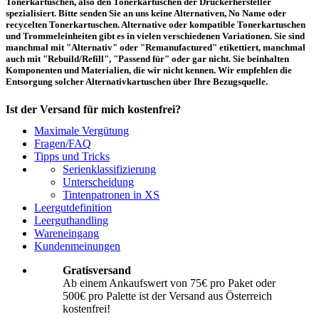
Tonerkartuschen, also den Tonerkartuschen der Druckerhersteller
spezialisiert. Bitte senden Sie an uns keine Alternativen, No Name oder
recycelten Tonerkartuschen. Alternative oder kompatible Tonerkartuschen
und Trommeleinheiten gibt es in vielen verschiedenen Variationen. Sie sind
manchmal mit "Alternativ" oder "Remanufactured" etikettiert, manchmal
auch mit "Rebuild/Refill", "Passend für" oder gar nicht. Sie beinhalten
Komponenten und Materialien, die wir nicht kennen. Wir empfehlen die
Entsorgung solcher Alternativkartuschen über Ihre Bezugsquelle.
Ist der Versand für mich kostenfrei?
Maximale Vergütung
Ein kostenfreier Versand aus Österreich (per Paketmarke oder Abholung) ist
Fragen/FAQ
erst ab einem Ankaufswert von 75,00€ pro Paket bzw. 500,00€ pro Palette
Tipps und Tricks
möglich. Unter diesen Werten belaufen sich die Rücksendekosten auf 10,71€
Serienklassifizierung
pro Paket bzw. 119,00€ pro Palette (inkl. MwSt.). Diese werden vom
Unterscheidung
eingesandten Ankaufswert abgezogen. Falls Sie die o. g. Werte nicht
Tintenpatronen in XS
erreichen, empfehlen wir Ihnen den Versand auf eigene Kosten! Unter
Versand
können Sie den Versandablauf beginnen.
Leergutdefinition
Leerguthandling
Wareneingang
Wie muss ich die Kartuschen und Patronen verpacken?
Kundenmeinungen
Transportsicher! Bei leeren Tonerkartuschen und Tintenpatronen handelt es
Gratisversand
sich um hochempfindliche Konstruktionen. Daher ist es wichtig, dass Sie für
Ab einem Ankaufswert von 75€ pro Paket oder
eine sichere Transportverpackung sorgen. Die Verpackung muss den Inhalt
500€ pro Palette ist der Versand aus Österreich
der Sendung gegen Beanspruchungen, denen sie normalerweise während des
Versandes ausgesetzt ist (z.B. durch Druck, Stoß, Fall oder Vibration) sicher
kostenfrei!
schätzen. Beschädigte Tinten oder Toner werden nicht vergütet! Weitere