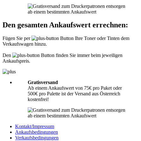
Informationen hierzu finden Sie unter
Richtig packen
.
Was muss ich der Sendung beilegen?
Den gesamten Ankaufswert errechnen:
Bitte legen Sie Ihrer Lieferung immer den
Lieferschein
mit folgenden
Angaben bei: Firmenname, Ansprechpartner, Adresse, Telefon- und
Fügen Sie per
Button Ihre Toner oder Tinten dem
Faxnummer, Email-Adresse und Steuernummer. Falls Sie als Privatperson
Verkaufswagen hinzu.
senden, benötigen wir nur Ihren Namen, Adresse, Telefonnummer und
Emailadresse. Eine Inhaltsangabe Ihrer Sendung mit leeren Tonern oder
Tinten ist nicht erforderlich.
Den
Button finden Sie immer beim jeweiligen
Ankaufspreis.
Gratisversand
Ab einem Ankaufswert von 75€ pro Paket oder
500€ pro Palette ist der Versand aus Österreich
kostenfrei!
Kontakt/Impressum
Ankaufsbedingungen
Verkaufsbedingungen