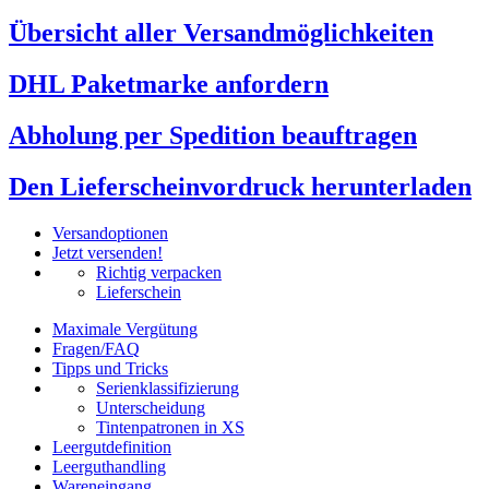
Übersicht aller Versandmöglichkeiten
DHL Paketmarke anfordern
Abholung per Spedition beauftragen
Den Lieferscheinvordruck herunterladen
Versandoptionen
Jetzt versenden!
Richtig verpacken
Lieferschein
Maximale Vergütung
Fragen/FAQ
Tipps und Tricks
Serienklassifizierung
Unterscheidung
Tintenpatronen in XS
Leergutdefinition
Leerguthandling
Wareneingang