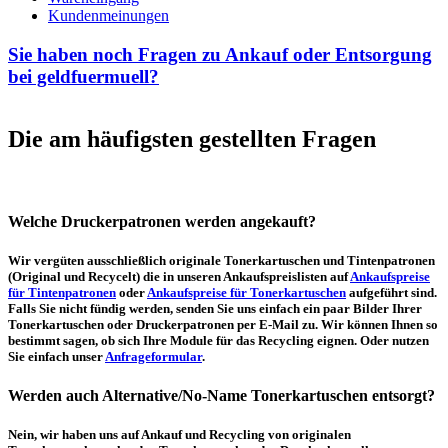
Kundenmeinungen
Sie haben noch Fragen zu Ankauf oder Entsorgung
bei geldfuermuell?
Die am häufigsten gestellten Fragen
Welche Druckerpatronen werden angekauft?
Wir vergüten ausschließlich originale Tonerkartuschen und Tintenpatronen
(Original und Recycelt) die in unseren Ankaufspreislisten auf
Ankaufspreise
für Tintenpatronen
oder
Ankaufspreise für Tonerkartuschen
aufgeführt sind.
Falls Sie nicht fündig werden, senden Sie uns einfach ein paar Bilder Ihrer
Tonerkartuschen oder Druckerpatronen per E-Mail zu. Wir können Ihnen so
bestimmt sagen, ob sich Ihre Module für das Recycling eignen. Oder nutzen
Sie einfach unser
Anfrageformular
.
Werden auch Alternative/No-Name Tonerkartuschen entsorgt?
Nein, wir haben uns auf Ankauf und Recycling von originalen