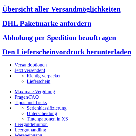
Übersicht aller Versandmöglichkeiten
DHL Paketmarke anfordern
Abholung per Spedition beauftragen
Den Lieferscheinvordruck herunterladen
Versandoptionen
Jetzt versenden!
Richtig verpacken
Lieferschein
Maximale Vergütung
Fragen/FAQ
Tipps und Tricks
Serienklassifizierung
Unterscheidung
Tintenpatronen in XS
Leergutdefinition
Leerguthandling
Wareneingang