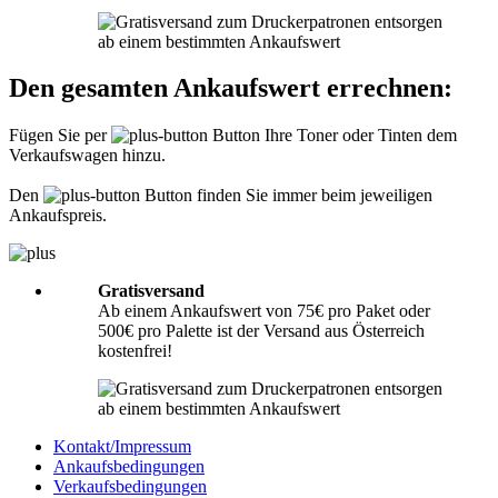
Informationen hierzu finden Sie unter
Richtig packen
.
Was muss ich der Sendung beilegen?
Den gesamten Ankaufswert errechnen:
Bitte legen Sie Ihrer Lieferung immer den
Lieferschein
mit folgenden
Angaben bei: Firmenname, Ansprechpartner, Adresse, Telefon- und
Fügen Sie per
Button Ihre Toner oder Tinten dem
Faxnummer, Email-Adresse und Steuernummer. Falls Sie als Privatperson
Verkaufswagen hinzu.
senden, benötigen wir nur Ihren Namen, Adresse, Telefonnummer und
Emailadresse. Eine Inhaltsangabe Ihrer Sendung mit leeren Tonern oder
Tinten ist nicht erforderlich.
Den
Button finden Sie immer beim jeweiligen
Ankaufspreis.
Gratisversand
Ab einem Ankaufswert von 75€ pro Paket oder
500€ pro Palette ist der Versand aus Österreich
kostenfrei!
Kontakt/Impressum
Ankaufsbedingungen
Verkaufsbedingungen