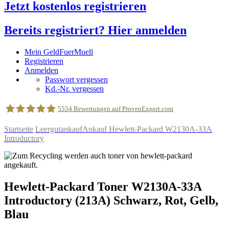
Jetzt kostenlos registrieren
Bereits registriert? Hier anmelden
Mein GeldFuerMuell
Registrieren
Anmelden
Passwort vergessen
Kd.-Nr. vergessen
5554
Bewertungen auf ProvenExpert.com
Startseite
Leergutankauf
Ankauf Hewlett-Packard W2130A-33A
Introductory
geldfuermuell GmbH
Hewlett-Packard
Toner
W2130A-33A
Introductory
(213A)
Schwarz, Rot, Gelb,
Blau