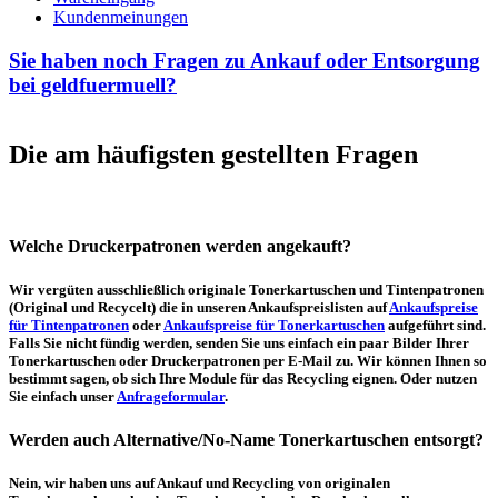
Kundenmeinungen
Sie haben noch Fragen zu Ankauf oder Entsorgung
bei geldfuermuell?
Die am häufigsten gestellten Fragen
Welche Druckerpatronen werden angekauft?
Wir vergüten ausschließlich originale Tonerkartuschen und Tintenpatronen
(Original und Recycelt) die in unseren Ankaufspreislisten auf
Ankaufspreise
für Tintenpatronen
oder
Ankaufspreise für Tonerkartuschen
aufgeführt sind.
Falls Sie nicht fündig werden, senden Sie uns einfach ein paar Bilder Ihrer
Tonerkartuschen oder Druckerpatronen per E-Mail zu. Wir können Ihnen so
bestimmt sagen, ob sich Ihre Module für das Recycling eignen. Oder nutzen
Sie einfach unser
Anfrageformular
.
Werden auch Alternative/No-Name Tonerkartuschen entsorgt?
Nein, wir haben uns auf Ankauf und Recycling von originalen