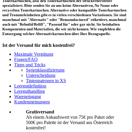
Tonerkartuschen, also den Tonerkartuschen der Druckerhersteller
spezialisiert. Bitte senden Sie an uns keine Alternativen, No Name oder
recycelten Tonerkartuschen. Alternative oder kompatible Tonerkartuschen
und Trommeleinheiten gibt es in vielen verschiedenen Variationen. Sie sind
manchmal mit "Alternativ" oder "Remanufactured" etikettiert, manchmal
auch mit "Rebuild/Refill", "Passend für" oder gar nicht. Sie beinhalten
Komponenten und Materialien, die wir nicht kennen. Wir empfehlen die
Entsorgung solcher Alternativkartuschen über Ihre Bezugsquelle.
Ist der Versand für mich kostenfrei?
Maximale Vergütung
Ein kostenfreier Versand aus Österreich (per Paketmarke oder Abholung) ist
Fragen/FAQ
erst ab einem Ankaufswert von 75,00€ pro Paket bzw. 500,00€ pro Palette
Tipps und Tricks
möglich. Unter diesen Werten belaufen sich die Rücksendekosten auf 10,71€
Serienklassifizierung
pro Paket bzw. 119,00€ pro Palette (inkl. MwSt.). Diese werden vom
Unterscheidung
eingesandten Ankaufswert abgezogen. Falls Sie die o. g. Werte nicht
Tintenpatronen in XS
erreichen, empfehlen wir Ihnen den Versand auf eigene Kosten! Unter
Versand
können Sie den Versandablauf beginnen.
Leergutdefinition
Leerguthandling
Wareneingang
Wie muss ich die Kartuschen und Patronen verpacken?
Kundenmeinungen
Transportsicher! Bei leeren Tonerkartuschen und Tintenpatronen handelt es
Gratisversand
sich um hochempfindliche Konstruktionen. Daher ist es wichtig, dass Sie für
Ab einem Ankaufswert von 75€ pro Paket oder
eine sichere Transportverpackung sorgen. Die Verpackung muss den Inhalt
500€ pro Palette ist der Versand aus Österreich
der Sendung gegen Beanspruchungen, denen sie normalerweise während des
Versandes ausgesetzt ist (z.B. durch Druck, Stoß, Fall oder Vibration) sicher
kostenfrei!
schätzen. Beschädigte Tinten oder Toner werden nicht vergütet! Weitere