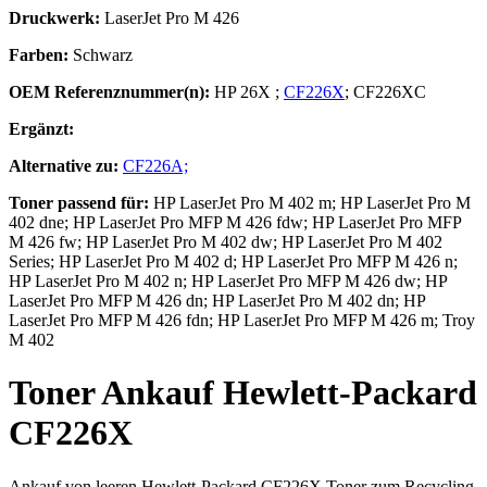
Druckwerk:
LaserJet Pro M 426
Farben:
Schwarz
OEM Referenznummer(n):
HP 26X
;
CF226X
;
CF226XC
Ergänzt:
Alternative zu:
CF226A;
Toner
passend für:
HP LaserJet Pro M 402 m; HP LaserJet Pro M
402 dne; HP LaserJet Pro MFP M 426 fdw; HP LaserJet Pro MFP
M 426 fw; HP LaserJet Pro M 402 dw; HP LaserJet Pro M 402
Series; HP LaserJet Pro M 402 d; HP LaserJet Pro MFP M 426 n;
HP LaserJet Pro M 402 n; HP LaserJet Pro MFP M 426 dw; HP
LaserJet Pro MFP M 426 dn; HP LaserJet Pro M 402 dn; HP
LaserJet Pro MFP M 426 fdn; HP LaserJet Pro MFP M 426 m; Troy
M 402
Toner
Ankauf
Hewlett-Packard
CF226X
Ankauf von leeren
Hewlett-Packard CF226X Toner
zum Recycling