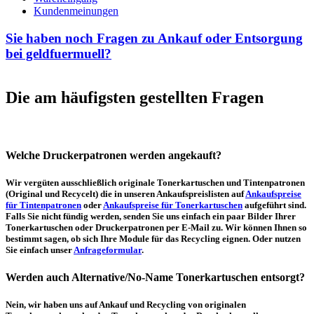
Kundenmeinungen
Sie haben noch Fragen zu Ankauf oder Entsorgung
bei geldfuermuell?
Die am häufigsten gestellten Fragen
Welche Druckerpatronen werden angekauft?
Wir vergüten ausschließlich originale Tonerkartuschen und Tintenpatronen
(Original und Recycelt) die in unseren Ankaufspreislisten auf
Ankaufspreise
für Tintenpatronen
oder
Ankaufspreise für Tonerkartuschen
aufgeführt sind.
Falls Sie nicht fündig werden, senden Sie uns einfach ein paar Bilder Ihrer
Tonerkartuschen oder Druckerpatronen per E-Mail zu. Wir können Ihnen so
bestimmt sagen, ob sich Ihre Module für das Recycling eignen. Oder nutzen
Sie einfach unser
Anfrageformular
.
Werden auch Alternative/No-Name Tonerkartuschen entsorgt?
Nein, wir haben uns auf Ankauf und Recycling von originalen