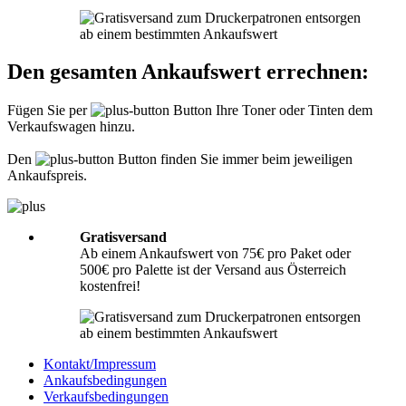
Informationen hierzu finden Sie unter
Richtig packen
.
Was muss ich der Sendung beilegen?
Den gesamten Ankaufswert errechnen:
Bitte legen Sie Ihrer Lieferung immer den
Lieferschein
mit folgenden
Angaben bei: Firmenname, Ansprechpartner, Adresse, Telefon- und
Fügen Sie per
Button Ihre Toner oder Tinten dem
Faxnummer, Email-Adresse und Steuernummer. Falls Sie als Privatperson
Verkaufswagen hinzu.
senden, benötigen wir nur Ihren Namen, Adresse, Telefonnummer und
Emailadresse. Eine Inhaltsangabe Ihrer Sendung mit leeren Tonern oder
Tinten ist nicht erforderlich.
Den
Button finden Sie immer beim jeweiligen
Ankaufspreis.
Gratisversand
Ab einem Ankaufswert von 75€ pro Paket oder
500€ pro Palette ist der Versand aus Österreich
kostenfrei!
Kontakt/Impressum
Ankaufsbedingungen
Verkaufsbedingungen