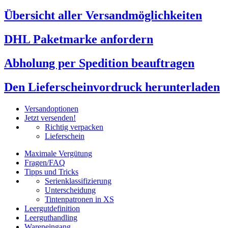
Übersicht aller Versandmöglichkeiten
DHL Paketmarke anfordern
Abholung per Spedition beauftragen
Den Lieferscheinvordruck herunterladen
Versandoptionen
Jetzt versenden!
Richtig verpacken
Lieferschein
Maximale Vergütung
Fragen/FAQ
Tipps und Tricks
Serienklassifizierung
Unterscheidung
Tintenpatronen in XS
Leergutdefinition
Leerguthandling
Wareneingang