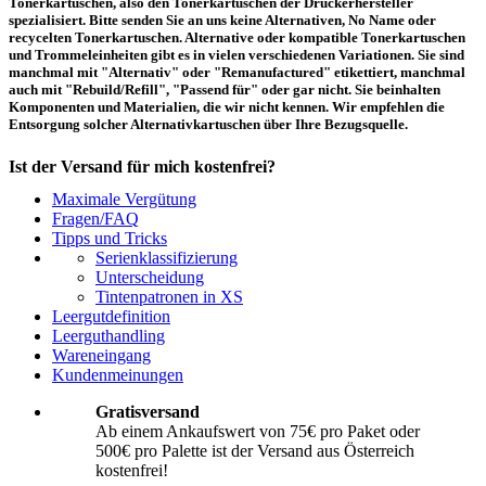
Tonerkartuschen, also den Tonerkartuschen der Druckerhersteller
spezialisiert. Bitte senden Sie an uns keine Alternativen, No Name oder
recycelten Tonerkartuschen. Alternative oder kompatible Tonerkartuschen
und Trommeleinheiten gibt es in vielen verschiedenen Variationen. Sie sind
manchmal mit "Alternativ" oder "Remanufactured" etikettiert, manchmal
auch mit "Rebuild/Refill", "Passend für" oder gar nicht. Sie beinhalten
Komponenten und Materialien, die wir nicht kennen. Wir empfehlen die
Entsorgung solcher Alternativkartuschen über Ihre Bezugsquelle.
Ist der Versand für mich kostenfrei?
Maximale Vergütung
Ein kostenfreier Versand aus Österreich (per Paketmarke oder Abholung) ist
Fragen/FAQ
erst ab einem Ankaufswert von 75,00€ pro Paket bzw. 500,00€ pro Palette
Tipps und Tricks
möglich. Unter diesen Werten belaufen sich die Rücksendekosten auf 10,71€
Serienklassifizierung
pro Paket bzw. 119,00€ pro Palette (inkl. MwSt.). Diese werden vom
Unterscheidung
eingesandten Ankaufswert abgezogen. Falls Sie die o. g. Werte nicht
Tintenpatronen in XS
erreichen, empfehlen wir Ihnen den Versand auf eigene Kosten! Unter
Versand
können Sie den Versandablauf beginnen.
Leergutdefinition
Leerguthandling
Wareneingang
Wie muss ich die Kartuschen und Patronen verpacken?
Kundenmeinungen
Transportsicher! Bei leeren Tonerkartuschen und Tintenpatronen handelt es
Gratisversand
sich um hochempfindliche Konstruktionen. Daher ist es wichtig, dass Sie für
Ab einem Ankaufswert von 75€ pro Paket oder
eine sichere Transportverpackung sorgen. Die Verpackung muss den Inhalt
500€ pro Palette ist der Versand aus Österreich
der Sendung gegen Beanspruchungen, denen sie normalerweise während des
Versandes ausgesetzt ist (z.B. durch Druck, Stoß, Fall oder Vibration) sicher
kostenfrei!
schätzen. Beschädigte Tinten oder Toner werden nicht vergütet! Weitere