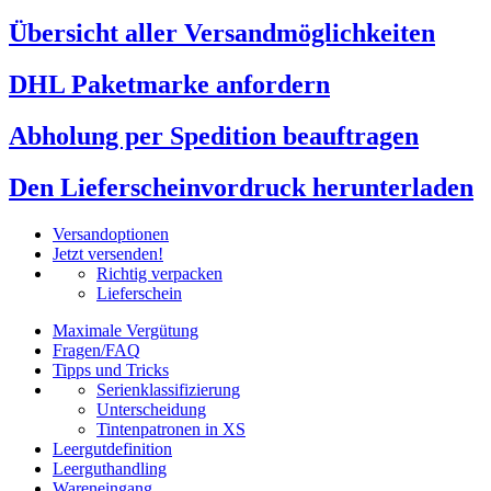
Übersicht aller Versandmöglichkeiten
DHL Paketmarke anfordern
Abholung per Spedition beauftragen
Den Lieferscheinvordruck herunterladen
Versandoptionen
Jetzt versenden!
Richtig verpacken
Lieferschein
Maximale Vergütung
Fragen/FAQ
Tipps und Tricks
Serienklassifizierung
Unterscheidung
Tintenpatronen in XS
Leergutdefinition
Leerguthandling
Wareneingang