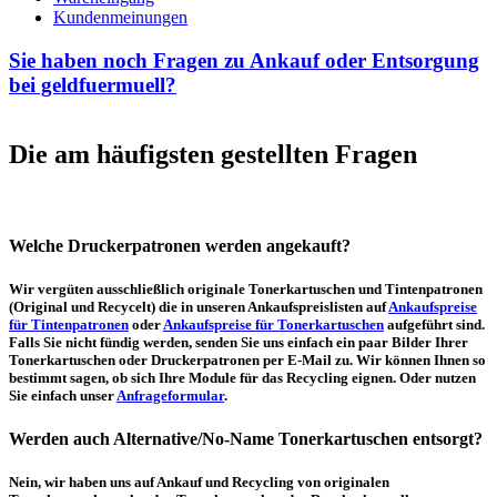
Kundenmeinungen
Sie haben noch Fragen zu Ankauf oder Entsorgung
bei geldfuermuell?
Die am häufigsten gestellten Fragen
Welche Druckerpatronen werden angekauft?
Wir vergüten ausschließlich originale Tonerkartuschen und Tintenpatronen
(Original und Recycelt) die in unseren Ankaufspreislisten auf
Ankaufspreise
für Tintenpatronen
oder
Ankaufspreise für Tonerkartuschen
aufgeführt sind.
Falls Sie nicht fündig werden, senden Sie uns einfach ein paar Bilder Ihrer
Tonerkartuschen oder Druckerpatronen per E-Mail zu. Wir können Ihnen so
bestimmt sagen, ob sich Ihre Module für das Recycling eignen. Oder nutzen
Sie einfach unser
Anfrageformular
.
Werden auch Alternative/No-Name Tonerkartuschen entsorgt?
Nein, wir haben uns auf Ankauf und Recycling von originalen