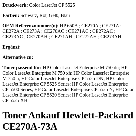
Druckwerk:
Color LaserJet CP 5525
Farben:
Schwarz, Rot, Gelb, Blau
OEM Referenznummer(n):
HP 650A
;
CE270A
;
CE271A
;
CE272A
;
CE273A
;
CE270AC
;
CE271AC
;
CE272AC
;
CE273AC
;
CE270AH
;
CE271AH
;
CE272AH
;
CE273AH
Ergänzt:
Alternative zu:
Toner
passend für:
HP Color LaserJet Enterprise M 750 dn; HP
Color LaserJet Enterprise M 750 xh; HP Color LaserJet Enterprise
M 750 n; HP Color LaserJet Enterprise CP 5525 DN; HP Color
LaserJet Enterprise CP 5525 Series; HP Color LaserJet Enterprise
CP 5500 Series; HP Color LaserJet Enterprise CP 5525 N; HP Color
LaserJet Enterprise CP 5520 Series; HP Color LaserJet Enterprise
CP 5525 XH
Toner
Ankauf
Hewlett-Packard
CE270A-73A