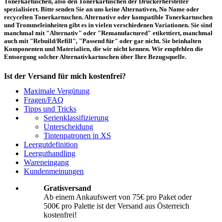
Tonerkartuschen, also den Tonerkartuschen der Druckerhersteller
spezialisiert. Bitte senden Sie an uns keine Alternativen, No Name oder
recycelten Tonerkartuschen. Alternative oder kompatible Tonerkartuschen
und Trommeleinheiten gibt es in vielen verschiedenen Variationen. Sie sind
manchmal mit "Alternativ" oder "Remanufactured" etikettiert, manchmal
auch mit "Rebuild/Refill", "Passend für" oder gar nicht. Sie beinhalten
Komponenten und Materialien, die wir nicht kennen. Wir empfehlen die
Entsorgung solcher Alternativkartuschen über Ihre Bezugsquelle.
Ist der Versand für mich kostenfrei?
Maximale Vergütung
Ein kostenfreier Versand aus Österreich (per Paketmarke oder Abholung) ist
Fragen/FAQ
erst ab einem Ankaufswert von 75,00€ pro Paket bzw. 500,00€ pro Palette
Tipps und Tricks
möglich. Unter diesen Werten belaufen sich die Rücksendekosten auf 10,71€
Serienklassifizierung
pro Paket bzw. 119,00€ pro Palette (inkl. MwSt.). Diese werden vom
Unterscheidung
eingesandten Ankaufswert abgezogen. Falls Sie die o. g. Werte nicht
Tintenpatronen in XS
erreichen, empfehlen wir Ihnen den Versand auf eigene Kosten! Unter
Versand
können Sie den Versandablauf beginnen.
Leergutdefinition
Leerguthandling
Wareneingang
Wie muss ich die Kartuschen und Patronen verpacken?
Kundenmeinungen
Transportsicher! Bei leeren Tonerkartuschen und Tintenpatronen handelt es
Gratisversand
sich um hochempfindliche Konstruktionen. Daher ist es wichtig, dass Sie für
Ab einem Ankaufswert von 75€ pro Paket oder
eine sichere Transportverpackung sorgen. Die Verpackung muss den Inhalt
500€ pro Palette ist der Versand aus Österreich
der Sendung gegen Beanspruchungen, denen sie normalerweise während des
Versandes ausgesetzt ist (z.B. durch Druck, Stoß, Fall oder Vibration) sicher
kostenfrei!
schätzen. Beschädigte Tinten oder Toner werden nicht vergütet! Weitere