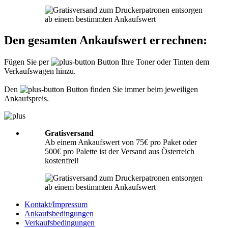
Informationen hierzu finden Sie unter
Richtig packen
.
Was muss ich der Sendung beilegen?
Den gesamten Ankaufswert errechnen:
Bitte legen Sie Ihrer Lieferung immer den
Lieferschein
mit folgenden
Angaben bei: Firmenname, Ansprechpartner, Adresse, Telefon- und
Fügen Sie per
Button Ihre Toner oder Tinten dem
Faxnummer, Email-Adresse und Steuernummer. Falls Sie als Privatperson
Verkaufswagen hinzu.
senden, benötigen wir nur Ihren Namen, Adresse, Telefonnummer und
Emailadresse. Eine Inhaltsangabe Ihrer Sendung mit leeren Tonern oder
Tinten ist nicht erforderlich.
Den
Button finden Sie immer beim jeweiligen
Ankaufspreis.
Gratisversand
Ab einem Ankaufswert von 75€ pro Paket oder
500€ pro Palette ist der Versand aus Österreich
kostenfrei!
Kontakt/Impressum
Ankaufsbedingungen
Verkaufsbedingungen