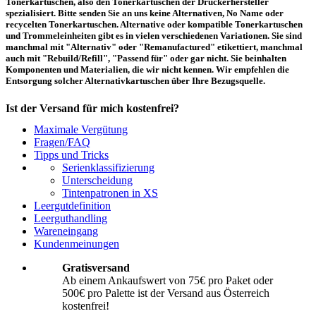
Tonerkartuschen, also den Tonerkartuschen der Druckerhersteller
spezialisiert. Bitte senden Sie an uns keine Alternativen, No Name oder
recycelten Tonerkartuschen. Alternative oder kompatible Tonerkartuschen
und Trommeleinheiten gibt es in vielen verschiedenen Variationen. Sie sind
manchmal mit "Alternativ" oder "Remanufactured" etikettiert, manchmal
auch mit "Rebuild/Refill", "Passend für" oder gar nicht. Sie beinhalten
Komponenten und Materialien, die wir nicht kennen. Wir empfehlen die
Entsorgung solcher Alternativkartuschen über Ihre Bezugsquelle.
Ist der Versand für mich kostenfrei?
Maximale Vergütung
Ein kostenfreier Versand aus Österreich (per Paketmarke oder Abholung) ist
Fragen/FAQ
erst ab einem Ankaufswert von 75,00€ pro Paket bzw. 500,00€ pro Palette
Tipps und Tricks
möglich. Unter diesen Werten belaufen sich die Rücksendekosten auf 10,71€
Serienklassifizierung
pro Paket bzw. 119,00€ pro Palette (inkl. MwSt.). Diese werden vom
Unterscheidung
eingesandten Ankaufswert abgezogen. Falls Sie die o. g. Werte nicht
Tintenpatronen in XS
erreichen, empfehlen wir Ihnen den Versand auf eigene Kosten! Unter
Versand
können Sie den Versandablauf beginnen.
Leergutdefinition
Leerguthandling
Wareneingang
Wie muss ich die Kartuschen und Patronen verpacken?
Kundenmeinungen
Transportsicher! Bei leeren Tonerkartuschen und Tintenpatronen handelt es
Gratisversand
sich um hochempfindliche Konstruktionen. Daher ist es wichtig, dass Sie für
Ab einem Ankaufswert von 75€ pro Paket oder
eine sichere Transportverpackung sorgen. Die Verpackung muss den Inhalt
500€ pro Palette ist der Versand aus Österreich
der Sendung gegen Beanspruchungen, denen sie normalerweise während des
Versandes ausgesetzt ist (z.B. durch Druck, Stoß, Fall oder Vibration) sicher
kostenfrei!
schätzen. Beschädigte Tinten oder Toner werden nicht vergütet! Weitere