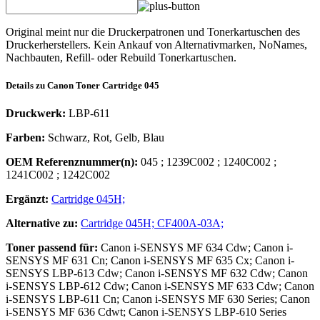
Original meint nur die Druckerpatronen und Tonerkartuschen des
Druckerherstellers. Kein Ankauf von Alternativmarken, NoNames,
Nachbauten, Refill- oder Rebuild Tonerkartuschen.
Details zu
Canon
Toner
Cartridge 045
Druckwerk:
LBP-611
Farben:
Schwarz, Rot, Gelb, Blau
OEM Referenznummer(n):
045
;
1239C002
;
1240C002
;
1241C002
;
1242C002
Ergänzt:
Cartridge 045H;
Alternative zu:
Cartridge 045H;
CF400A-03A;
Toner
passend für:
Canon i-SENSYS MF 634 Cdw; Canon i-
SENSYS MF 631 Cn; Canon i-SENSYS MF 635 Cx; Canon i-
SENSYS LBP-613 Cdw; Canon i-SENSYS MF 632 Cdw; Canon
i-SENSYS LBP-612 Cdw; Canon i-SENSYS MF 633 Cdw; Canon
i-SENSYS LBP-611 Cn; Canon i-SENSYS MF 630 Series; Canon
i-SENSYS MF 636 Cdwt; Canon i-SENSYS LBP-610 Series