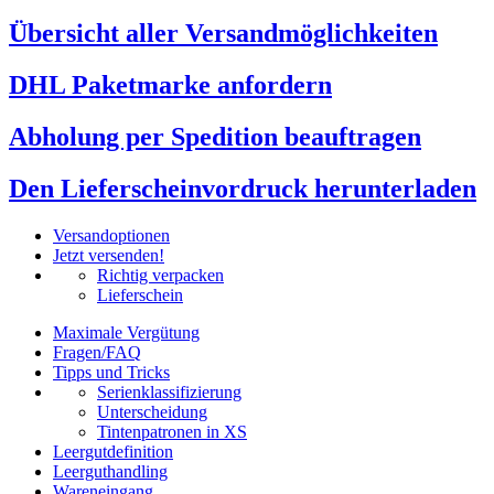
Übersicht aller Versandmöglichkeiten
DHL Paketmarke anfordern
Abholung per Spedition beauftragen
Den Lieferscheinvordruck herunterladen
Versandoptionen
Jetzt versenden!
Richtig verpacken
Lieferschein
Maximale Vergütung
Fragen/FAQ
Tipps und Tricks
Serienklassifizierung
Unterscheidung
Tintenpatronen in XS
Leergutdefinition
Leerguthandling
Wareneingang