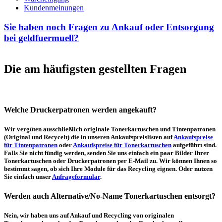
Kundenmeinungen
Sie haben noch Fragen zu Ankauf oder Entsorgung
bei geldfuermuell?
Die am häufigsten gestellten Fragen
Welche Druckerpatronen werden angekauft?
Wir vergüten ausschließlich originale Tonerkartuschen und Tintenpatronen
(Original und Recycelt) die in unseren Ankaufspreislisten auf
Ankaufspreise
für Tintenpatronen
oder
Ankaufspreise für Tonerkartuschen
aufgeführt sind.
Falls Sie nicht fündig werden, senden Sie uns einfach ein paar Bilder Ihrer
Tonerkartuschen oder Druckerpatronen per E-Mail zu. Wir können Ihnen so
bestimmt sagen, ob sich Ihre Module für das Recycling eignen. Oder nutzen
Sie einfach unser
Anfrageformular
.
Werden auch Alternative/No-Name Tonerkartuschen entsorgt?
Nein, wir haben uns auf Ankauf und Recycling von originalen