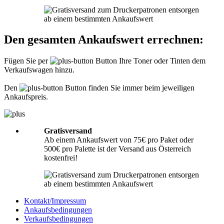
Informationen hierzu finden Sie unter
Richtig packen
.
Was muss ich der Sendung beilegen?
Den gesamten Ankaufswert errechnen:
Bitte legen Sie Ihrer Lieferung immer den
Lieferschein
mit folgenden
Angaben bei: Firmenname, Ansprechpartner, Adresse, Telefon- und
Fügen Sie per
Button Ihre Toner oder Tinten dem
Faxnummer, Email-Adresse und Steuernummer. Falls Sie als Privatperson
Verkaufswagen hinzu.
senden, benötigen wir nur Ihren Namen, Adresse, Telefonnummer und
Emailadresse. Eine Inhaltsangabe Ihrer Sendung mit leeren Tonern oder
Tinten ist nicht erforderlich.
Den
Button finden Sie immer beim jeweiligen
Ankaufspreis.
Gratisversand
Ab einem Ankaufswert von 75€ pro Paket oder
500€ pro Palette ist der Versand aus Österreich
kostenfrei!
Kontakt/Impressum
Ankaufsbedingungen
Verkaufsbedingungen