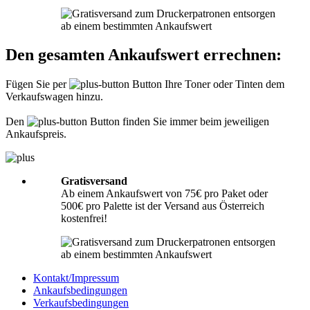
Informationen hierzu finden Sie unter
Richtig packen
.
Was muss ich der Sendung beilegen?
Den gesamten Ankaufswert errechnen:
Bitte legen Sie Ihrer Lieferung immer den
Lieferschein
mit folgenden
Angaben bei: Firmenname, Ansprechpartner, Adresse, Telefon- und
Fügen Sie per
Button Ihre Toner oder Tinten dem
Faxnummer, Email-Adresse und Steuernummer. Falls Sie als Privatperson
Verkaufswagen hinzu.
senden, benötigen wir nur Ihren Namen, Adresse, Telefonnummer und
Emailadresse. Eine Inhaltsangabe Ihrer Sendung mit leeren Tonern oder
Tinten ist nicht erforderlich.
Den
Button finden Sie immer beim jeweiligen
Ankaufspreis.
Gratisversand
Ab einem Ankaufswert von 75€ pro Paket oder
500€ pro Palette ist der Versand aus Österreich
kostenfrei!
Kontakt/Impressum
Ankaufsbedingungen
Verkaufsbedingungen