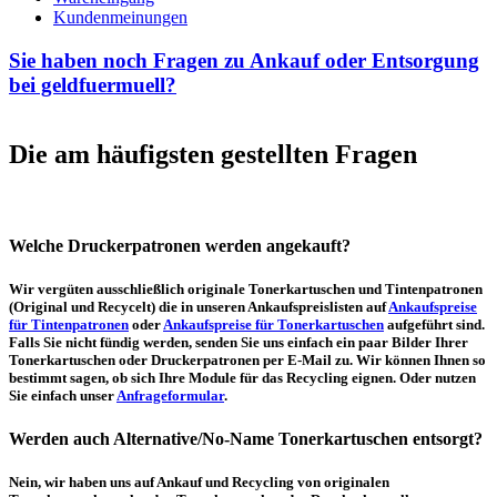
Kundenmeinungen
Sie haben noch Fragen zu Ankauf oder Entsorgung
bei geldfuermuell?
Die am häufigsten gestellten Fragen
Welche Druckerpatronen werden angekauft?
Wir vergüten ausschließlich originale Tonerkartuschen und Tintenpatronen
(Original und Recycelt) die in unseren Ankaufspreislisten auf
Ankaufspreise
für Tintenpatronen
oder
Ankaufspreise für Tonerkartuschen
aufgeführt sind.
Falls Sie nicht fündig werden, senden Sie uns einfach ein paar Bilder Ihrer
Tonerkartuschen oder Druckerpatronen per E-Mail zu. Wir können Ihnen so
bestimmt sagen, ob sich Ihre Module für das Recycling eignen. Oder nutzen
Sie einfach unser
Anfrageformular
.
Werden auch Alternative/No-Name Tonerkartuschen entsorgt?
Nein, wir haben uns auf Ankauf und Recycling von originalen