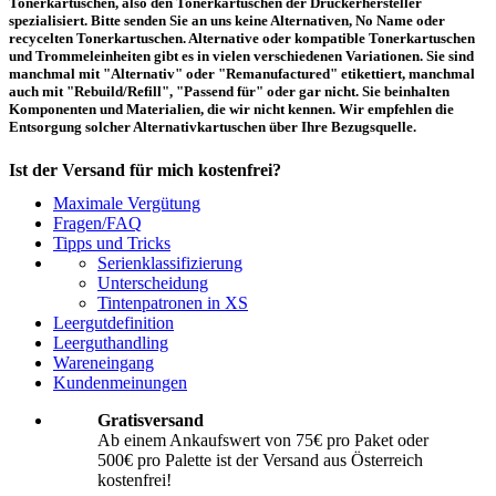
Tonerkartuschen, also den Tonerkartuschen der Druckerhersteller
spezialisiert. Bitte senden Sie an uns keine Alternativen, No Name oder
recycelten Tonerkartuschen. Alternative oder kompatible Tonerkartuschen
und Trommeleinheiten gibt es in vielen verschiedenen Variationen. Sie sind
manchmal mit "Alternativ" oder "Remanufactured" etikettiert, manchmal
auch mit "Rebuild/Refill", "Passend für" oder gar nicht. Sie beinhalten
Komponenten und Materialien, die wir nicht kennen. Wir empfehlen die
Entsorgung solcher Alternativkartuschen über Ihre Bezugsquelle.
Ist der Versand für mich kostenfrei?
Maximale Vergütung
Ein kostenfreier Versand aus Österreich (per Paketmarke oder Abholung) ist
Fragen/FAQ
erst ab einem Ankaufswert von 75,00€ pro Paket bzw. 500,00€ pro Palette
Tipps und Tricks
möglich. Unter diesen Werten belaufen sich die Rücksendekosten auf 10,71€
Serienklassifizierung
pro Paket bzw. 119,00€ pro Palette (inkl. MwSt.). Diese werden vom
Unterscheidung
eingesandten Ankaufswert abgezogen. Falls Sie die o. g. Werte nicht
Tintenpatronen in XS
erreichen, empfehlen wir Ihnen den Versand auf eigene Kosten! Unter
Versand
können Sie den Versandablauf beginnen.
Leergutdefinition
Leerguthandling
Wareneingang
Wie muss ich die Kartuschen und Patronen verpacken?
Kundenmeinungen
Transportsicher! Bei leeren Tonerkartuschen und Tintenpatronen handelt es
Gratisversand
sich um hochempfindliche Konstruktionen. Daher ist es wichtig, dass Sie für
Ab einem Ankaufswert von 75€ pro Paket oder
eine sichere Transportverpackung sorgen. Die Verpackung muss den Inhalt
500€ pro Palette ist der Versand aus Österreich
der Sendung gegen Beanspruchungen, denen sie normalerweise während des
Versandes ausgesetzt ist (z.B. durch Druck, Stoß, Fall oder Vibration) sicher
kostenfrei!
schätzen. Beschädigte Tinten oder Toner werden nicht vergütet! Weitere