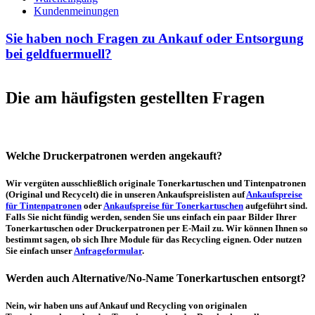
Kundenmeinungen
Sie haben noch Fragen zu Ankauf oder Entsorgung
bei geldfuermuell?
Die am häufigsten gestellten Fragen
Welche Druckerpatronen werden angekauft?
Wir vergüten ausschließlich originale Tonerkartuschen und Tintenpatronen
(Original und Recycelt) die in unseren Ankaufspreislisten auf
Ankaufspreise
für Tintenpatronen
oder
Ankaufspreise für Tonerkartuschen
aufgeführt sind.
Falls Sie nicht fündig werden, senden Sie uns einfach ein paar Bilder Ihrer
Tonerkartuschen oder Druckerpatronen per E-Mail zu. Wir können Ihnen so
bestimmt sagen, ob sich Ihre Module für das Recycling eignen. Oder nutzen
Sie einfach unser
Anfrageformular
.
Werden auch Alternative/No-Name Tonerkartuschen entsorgt?
Nein, wir haben uns auf Ankauf und Recycling von originalen