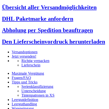
Übersicht aller Versandmöglichkeiten
DHL Paketmarke anfordern
Abholung per Spedition beauftragen
Den Lieferscheinvordruck herunterladen
Versandoptionen
Jetzt versenden!
Richtig verpacken
Lieferschein
Maximale Vergütung
Fragen/FAQ
Tipps und Tricks
Serienklassifizierung
Unterscheidung
Tintenpatronen in XS
Leergutdefinition
Leerguthandling
Wareneingang