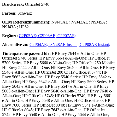
Druckwerk:
OfficeJet 5740
Farben:
Schwarz
OEM Referenznummer(n):
N9J45AE
;
N9J43AE
;
N9J45A
;
N9J43A
;
HP62
Ergänzt:
C2P05AE;
C2P06AE;
C2P07AE;
Alternative zu:
C2P04AE;
J3N48AE Instant;
C2P08AE Instant;
Tintenpatrone
passend für:
HP Envy 7644 e-All-in-One; HP
OfficeJet 5740 Series; HP Envy 5664 e-All-in-One; HP OfficeJet
5700 Series; HP Envy 5660 e-All-in-One; HP OfficeJet 250 Mobile;
HP Envy 5544 e-All-in-One; HP Envy 5646 e-All-in-One; HP Envy
5546 e-All-in-One; HP OfficeJet 200 C; HP OfficeJet 5744; HP
Envy 5663 e-All-in-One; HP Envy 5540 Series; HP Envy 5542 e-
All-in-One; HP Envy 5642 e-All-in-One; HP Envy 5600 Series; HP
Envy 5643 e-All-in-One; HP Envy 5547 e-All-in-One; HP Envy
5665 e-All-in-One; HP Envy 5640 e-All-in-One; HP Envy 7640 e-
All-in-One; HP OfficeJet 5745; HP OfficeJet 5740; HP Envy 5661
e-All-in-One; HP Envy 5548 e-All-in-One; HP OfficeJet 200; HP
Envy 7600 Series; HP OfficeJet 8040; HP Envy 5541 e-All-in-One;
HP OfficeJet 8045; HP Envy 7643 e-All-in-One; HP OfficeJet
5742; HP Envy 5540 e-All-in-One; HP Envy 5644 e-All-in-One;