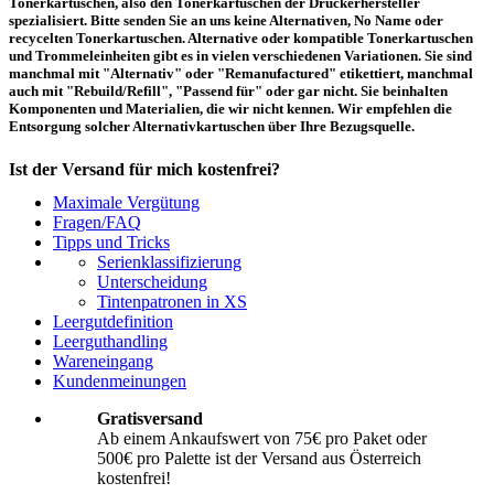
Tonerkartuschen, also den Tonerkartuschen der Druckerhersteller
spezialisiert. Bitte senden Sie an uns keine Alternativen, No Name oder
recycelten Tonerkartuschen. Alternative oder kompatible Tonerkartuschen
und Trommeleinheiten gibt es in vielen verschiedenen Variationen. Sie sind
manchmal mit "Alternativ" oder "Remanufactured" etikettiert, manchmal
auch mit "Rebuild/Refill", "Passend für" oder gar nicht. Sie beinhalten
Komponenten und Materialien, die wir nicht kennen. Wir empfehlen die
Entsorgung solcher Alternativkartuschen über Ihre Bezugsquelle.
Ist der Versand für mich kostenfrei?
Maximale Vergütung
Ein kostenfreier Versand aus Österreich (per Paketmarke oder Abholung) ist
Fragen/FAQ
erst ab einem Ankaufswert von 75,00€ pro Paket bzw. 500,00€ pro Palette
Tipps und Tricks
möglich. Unter diesen Werten belaufen sich die Rücksendekosten auf 10,71€
Serienklassifizierung
pro Paket bzw. 119,00€ pro Palette (inkl. MwSt.). Diese werden vom
Unterscheidung
eingesandten Ankaufswert abgezogen. Falls Sie die o. g. Werte nicht
Tintenpatronen in XS
erreichen, empfehlen wir Ihnen den Versand auf eigene Kosten! Unter
Versand
können Sie den Versandablauf beginnen.
Leergutdefinition
Leerguthandling
Wareneingang
Wie muss ich die Kartuschen und Patronen verpacken?
Kundenmeinungen
Transportsicher! Bei leeren Tonerkartuschen und Tintenpatronen handelt es
Gratisversand
sich um hochempfindliche Konstruktionen. Daher ist es wichtig, dass Sie für
Ab einem Ankaufswert von 75€ pro Paket oder
eine sichere Transportverpackung sorgen. Die Verpackung muss den Inhalt
500€ pro Palette ist der Versand aus Österreich
der Sendung gegen Beanspruchungen, denen sie normalerweise während des
Versandes ausgesetzt ist (z.B. durch Druck, Stoß, Fall oder Vibration) sicher
kostenfrei!
schätzen. Beschädigte Tinten oder Toner werden nicht vergütet! Weitere