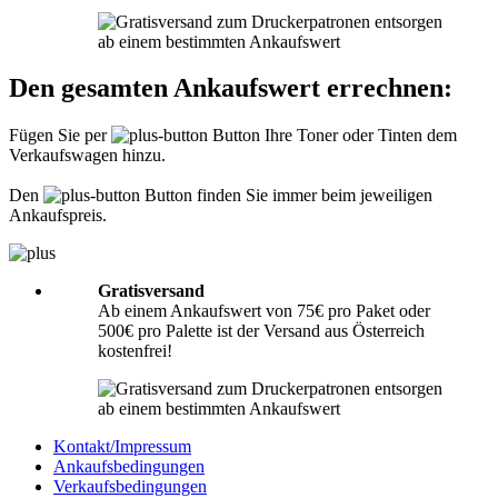
Informationen hierzu finden Sie unter
Richtig packen
.
Was muss ich der Sendung beilegen?
Den gesamten Ankaufswert errechnen:
Bitte legen Sie Ihrer Lieferung immer den
Lieferschein
mit folgenden
Angaben bei: Firmenname, Ansprechpartner, Adresse, Telefon- und
Fügen Sie per
Button Ihre Toner oder Tinten dem
Faxnummer, Email-Adresse und Steuernummer. Falls Sie als Privatperson
Verkaufswagen hinzu.
senden, benötigen wir nur Ihren Namen, Adresse, Telefonnummer und
Emailadresse. Eine Inhaltsangabe Ihrer Sendung mit leeren Tonern oder
Tinten ist nicht erforderlich.
Den
Button finden Sie immer beim jeweiligen
Ankaufspreis.
Gratisversand
Ab einem Ankaufswert von 75€ pro Paket oder
500€ pro Palette ist der Versand aus Österreich
kostenfrei!
Kontakt/Impressum
Ankaufsbedingungen
Verkaufsbedingungen