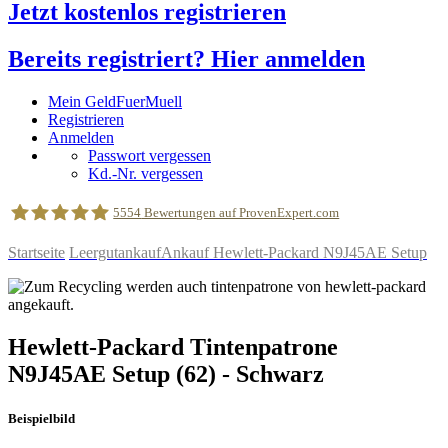
Jetzt kostenlos registrieren
Bereits registriert? Hier anmelden
Mein GeldFuerMuell
Registrieren
Anmelden
Passwort vergessen
Kd.-Nr. vergessen
5554
Bewertungen auf ProvenExpert.com
Startseite
Leergutankauf
Ankauf Hewlett-Packard N9J45AE Setup
geldfuermuell GmbH
Hewlett-Packard
Tintenpatrone
N9J45AE Setup
(62)
- Schwarz
Beispielbild