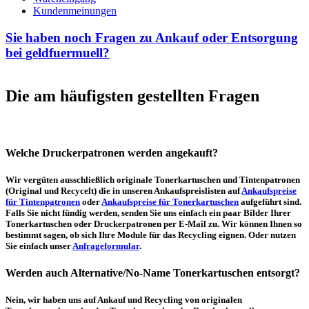
Kundenmeinungen
Sie haben noch Fragen zu Ankauf oder Entsorgung
bei geldfuermuell?
Die am häufigsten gestellten Fragen
Welche Druckerpatronen werden angekauft?
Wir vergüten ausschließlich originale Tonerkartuschen und Tintenpatronen
(Original und Recycelt) die in unseren Ankaufspreislisten auf
Ankaufspreise
für Tintenpatronen
oder
Ankaufspreise für Tonerkartuschen
aufgeführt sind.
Falls Sie nicht fündig werden, senden Sie uns einfach ein paar Bilder Ihrer
Tonerkartuschen oder Druckerpatronen per E-Mail zu. Wir können Ihnen so
bestimmt sagen, ob sich Ihre Module für das Recycling eignen. Oder nutzen
Sie einfach unser
Anfrageformular
.
Werden auch Alternative/No-Name Tonerkartuschen entsorgt?
Nein, wir haben uns auf Ankauf und Recycling von originalen