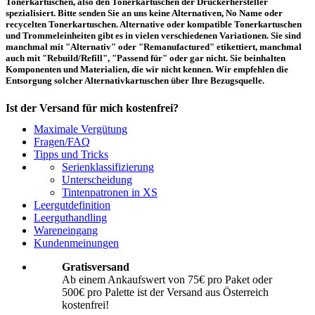
Tonerkartuschen, also den Tonerkartuschen der Druckerhersteller
spezialisiert. Bitte senden Sie an uns keine Alternativen, No Name oder
recycelten Tonerkartuschen. Alternative oder kompatible Tonerkartuschen
und Trommeleinheiten gibt es in vielen verschiedenen Variationen. Sie sind
manchmal mit "Alternativ" oder "Remanufactured" etikettiert, manchmal
auch mit "Rebuild/Refill", "Passend für" oder gar nicht. Sie beinhalten
Komponenten und Materialien, die wir nicht kennen. Wir empfehlen die
Entsorgung solcher Alternativkartuschen über Ihre Bezugsquelle.
Ist der Versand für mich kostenfrei?
Maximale Vergütung
Ein kostenfreier Versand aus Österreich (per Paketmarke oder Abholung) ist
Fragen/FAQ
erst ab einem Ankaufswert von 75,00€ pro Paket bzw. 500,00€ pro Palette
Tipps und Tricks
möglich. Unter diesen Werten belaufen sich die Rücksendekosten auf 10,71€
Serienklassifizierung
pro Paket bzw. 119,00€ pro Palette (inkl. MwSt.). Diese werden vom
Unterscheidung
eingesandten Ankaufswert abgezogen. Falls Sie die o. g. Werte nicht
Tintenpatronen in XS
erreichen, empfehlen wir Ihnen den Versand auf eigene Kosten! Unter
Versand
können Sie den Versandablauf beginnen.
Leergutdefinition
Leerguthandling
Wareneingang
Wie muss ich die Kartuschen und Patronen verpacken?
Kundenmeinungen
Transportsicher! Bei leeren Tonerkartuschen und Tintenpatronen handelt es
Gratisversand
sich um hochempfindliche Konstruktionen. Daher ist es wichtig, dass Sie für
Ab einem Ankaufswert von 75€ pro Paket oder
eine sichere Transportverpackung sorgen. Die Verpackung muss den Inhalt
500€ pro Palette ist der Versand aus Österreich
der Sendung gegen Beanspruchungen, denen sie normalerweise während des
Versandes ausgesetzt ist (z.B. durch Druck, Stoß, Fall oder Vibration) sicher
kostenfrei!
schätzen. Beschädigte Tinten oder Toner werden nicht vergütet! Weitere