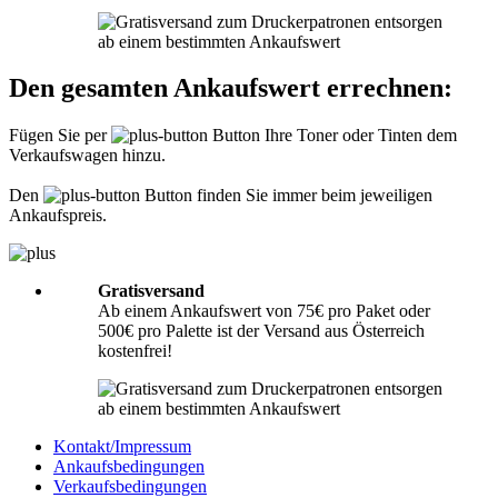
Informationen hierzu finden Sie unter
Richtig packen
.
Was muss ich der Sendung beilegen?
Den gesamten Ankaufswert errechnen:
Bitte legen Sie Ihrer Lieferung immer den
Lieferschein
mit folgenden
Angaben bei: Firmenname, Ansprechpartner, Adresse, Telefon- und
Fügen Sie per
Button Ihre Toner oder Tinten dem
Faxnummer, Email-Adresse und Steuernummer. Falls Sie als Privatperson
Verkaufswagen hinzu.
senden, benötigen wir nur Ihren Namen, Adresse, Telefonnummer und
Emailadresse. Eine Inhaltsangabe Ihrer Sendung mit leeren Tonern oder
Tinten ist nicht erforderlich.
Den
Button finden Sie immer beim jeweiligen
Ankaufspreis.
Gratisversand
Ab einem Ankaufswert von 75€ pro Paket oder
500€ pro Palette ist der Versand aus Österreich
kostenfrei!
Kontakt/Impressum
Ankaufsbedingungen
Verkaufsbedingungen