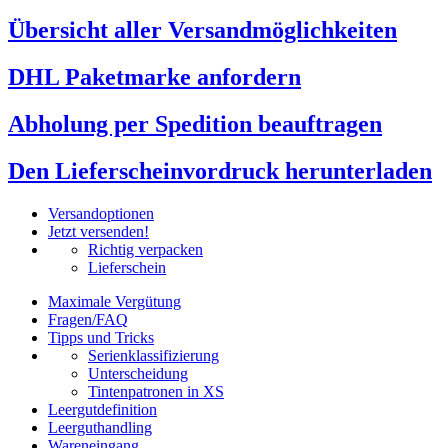
Übersicht aller Versandmöglichkeiten
DHL Paketmarke anfordern
Abholung per Spedition beauftragen
Den Lieferscheinvordruck herunterladen
Versandoptionen
Jetzt versenden!
Richtig verpacken
Lieferschein
Maximale Vergütung
Fragen/FAQ
Tipps und Tricks
Serienklassifizierung
Unterscheidung
Tintenpatronen in XS
Leergutdefinition
Leerguthandling
Wareneingang