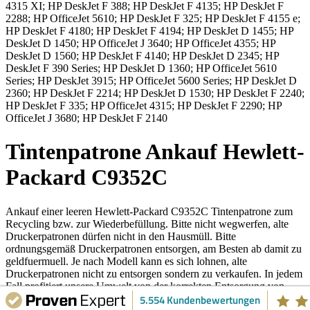
4315 XI; HP DeskJet F 388; HP DeskJet F 4135; HP DeskJet F
2288; HP OfficeJet 5610; HP DeskJet F 325; HP DeskJet F 4155 e;
HP DeskJet F 4180; HP DeskJet F 4194; HP DeskJet D 1455; HP
DeskJet D 1450; HP OfficeJet J 3640; HP OfficeJet 4355; HP
DeskJet D 1560; HP DeskJet F 4140; HP DeskJet D 2345; HP
DeskJet F 390 Series; HP DeskJet D 1360; HP OfficeJet 5610
Series; HP DeskJet 3915; HP OfficeJet 5600 Series; HP DeskJet D
2360; HP DeskJet F 2214; HP DeskJet D 1530; HP DeskJet F 2240;
HP DeskJet F 335; HP OfficeJet 4315; HP DeskJet F 2290; HP
OfficeJet J 3680; HP DeskJet F 2140
Tintenpatrone
Ankauf
Hewlett-
Packard
C9352C
Ankauf einer leeren
Hewlett-Packard C9352C Tintenpatrone
zum
Recycling bzw. zur Wiederbefüllung. Bitte nicht wegwerfen, alte
Druckerpatronen dürfen nicht in den Hausmüll. Bitte
ordnungsgemäß Druckerpatronen entsorgen, am Besten ab damit zu
geldfuermuell. Je nach Modell kann es sich lohnen, alte
Druckerpatronen nicht zu entsorgen sondern zu verkaufen. In jedem
Fall profitiert unsere Umwelt von der korrekten Entsorgung von
5.554 Kundenbewertungen
Tintenpatrone Hewlett-Packard C9352C
.