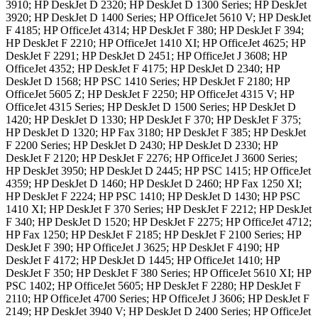
3910; HP DeskJet D 2320; HP DeskJet D 1300 Series; HP DeskJet
3920; HP DeskJet D 1400 Series; HP OfficeJet 5610 V; HP DeskJet
F 4185; HP OfficeJet 4314; HP DeskJet F 380; HP DeskJet F 394;
HP DeskJet F 2210; HP OfficeJet 1410 XI; HP OfficeJet 4625; HP
DeskJet F 2291; HP DeskJet D 2451; HP OfficeJet J 3608; HP
OfficeJet 4352; HP DeskJet F 4175; HP DeskJet D 2340; HP
DeskJet D 1568; HP PSC 1410 Series; HP DeskJet F 2180; HP
OfficeJet 5605 Z; HP DeskJet F 2250; HP OfficeJet 4315 V; HP
OfficeJet 4315 Series; HP DeskJet D 1500 Series; HP DeskJet D
1420; HP DeskJet D 1330; HP DeskJet F 370; HP DeskJet F 375;
HP DeskJet D 1320; HP Fax 3180; HP DeskJet F 385; HP DeskJet
F 2200 Series; HP DeskJet D 2430; HP DeskJet D 2330; HP
DeskJet F 2120; HP DeskJet F 2276; HP OfficeJet J 3600 Series;
HP DeskJet 3950; HP DeskJet D 2445; HP PSC 1415; HP OfficeJet
4359; HP DeskJet D 1460; HP DeskJet D 2460; HP Fax 1250 XI;
HP DeskJet F 2224; HP PSC 1410; HP DeskJet D 1430; HP PSC
1410 XI; HP DeskJet F 370 Series; HP DeskJet F 2212; HP DeskJet
F 340; HP DeskJet D 1520; HP DeskJet F 2275; HP OfficeJet 4712;
HP Fax 1250; HP DeskJet F 2185; HP DeskJet F 2100 Series; HP
DeskJet F 390; HP OfficeJet J 3625; HP DeskJet F 4190; HP
DeskJet F 4172; HP DeskJet D 1445; HP OfficeJet 1410; HP
DeskJet F 350; HP DeskJet F 380 Series; HP OfficeJet 5610 XI; HP
PSC 1402; HP OfficeJet 5605; HP DeskJet F 2280; HP DeskJet F
2110; HP OfficeJet 4700 Series; HP OfficeJet J 3606; HP DeskJet F
2149; HP DeskJet 3940 V; HP DeskJet D 2400 Series; HP OfficeJet