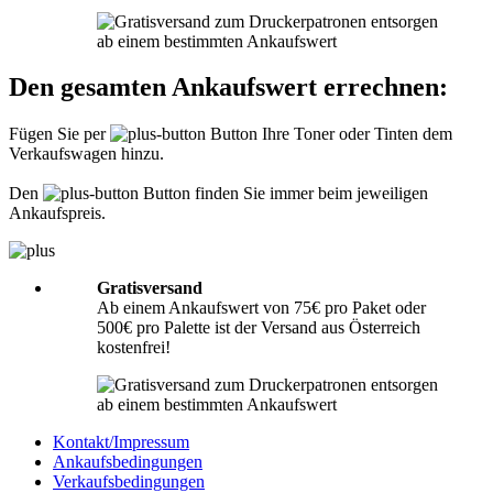
Informationen hierzu finden Sie unter
Richtig packen
.
Was muss ich der Sendung beilegen?
Den gesamten Ankaufswert errechnen:
Bitte legen Sie Ihrer Lieferung immer den
Lieferschein
mit folgenden
Angaben bei: Firmenname, Ansprechpartner, Adresse, Telefon- und
Fügen Sie per
Button Ihre Toner oder Tinten dem
Faxnummer, Email-Adresse und Steuernummer. Falls Sie als Privatperson
Verkaufswagen hinzu.
senden, benötigen wir nur Ihren Namen, Adresse, Telefonnummer und
Emailadresse. Eine Inhaltsangabe Ihrer Sendung mit leeren Tonern oder
Tinten ist nicht erforderlich.
Den
Button finden Sie immer beim jeweiligen
Ankaufspreis.
Gratisversand
Ab einem Ankaufswert von 75€ pro Paket oder
500€ pro Palette ist der Versand aus Österreich
kostenfrei!
Kontakt/Impressum
Ankaufsbedingungen
Verkaufsbedingungen