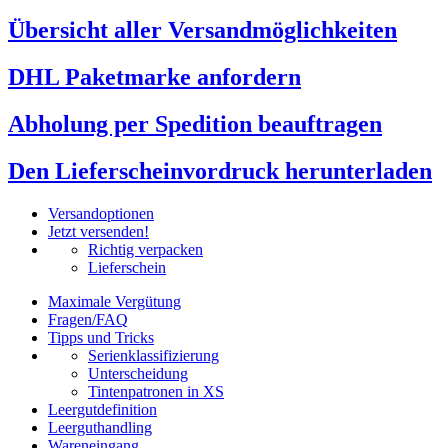
Übersicht aller Versandmöglichkeiten
DHL Paketmarke anfordern
Abholung per Spedition beauftragen
Den Lieferscheinvordruck herunterladen
Versandoptionen
Jetzt versenden!
Richtig verpacken
Lieferschein
Maximale Vergütung
Fragen/FAQ
Tipps und Tricks
Serienklassifizierung
Unterscheidung
Tintenpatronen in XS
Leergutdefinition
Leerguthandling
Wareneingang