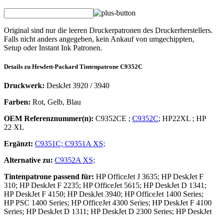
Original sind nur die leeren Druckerpatronen des Druckerherstellers.
Falls nicht anders angegeben, kein Ankauf von umgechippten,
Setup oder Instant Ink Patronen.
Details zu
Hewlett-Packard
Tintenpatrone
C9352C
Druckwerk:
DeskJet 3920 / 3940
Farben:
Rot, Gelb, Blau
OEM Referenznummer(n):
C9352CE
;
C9352C
;
HP22XL
;
HP
22 XL
Ergänzt:
C9351C;
C9351A XS;
Alternative zu:
C9352A XS;
Tintenpatrone
passend für:
HP OfficeJet J 3635; HP DeskJet F
310; HP DeskJet F 2235; HP OfficeJet 5615; HP DeskJet D 1341;
HP DeskJet F 4150; HP DeskJet 3940; HP OfficeJet 1400 Series;
HP PSC 1400 Series; HP OfficeJet 4300 Series; HP DeskJet F 4100
Series; HP DeskJet D 1311; HP DeskJet D 2300 Series; HP DeskJet