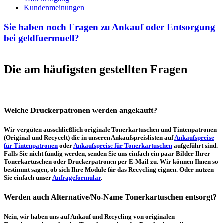
Kundenmeinungen
Sie haben noch Fragen zu Ankauf oder Entsorgung
bei geldfuermuell?
Die am häufigsten gestellten Fragen
Welche Druckerpatronen werden angekauft?
Wir vergüten ausschließlich originale Tonerkartuschen und Tintenpatronen
(Original und Recycelt) die in unseren Ankaufspreislisten auf
Ankaufspreise
für Tintenpatronen
oder
Ankaufspreise für Tonerkartuschen
aufgeführt sind.
Falls Sie nicht fündig werden, senden Sie uns einfach ein paar Bilder Ihrer
Tonerkartuschen oder Druckerpatronen per E-Mail zu. Wir können Ihnen so
bestimmt sagen, ob sich Ihre Module für das Recycling eignen. Oder nutzen
Sie einfach unser
Anfrageformular
.
Werden auch Alternative/No-Name Tonerkartuschen entsorgt?
Nein, wir haben uns auf Ankauf und Recycling von originalen