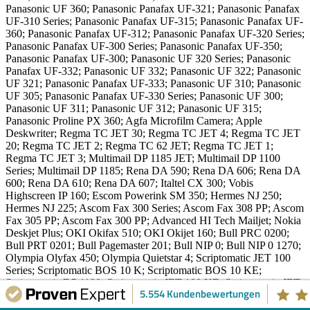
Panasonic UF 360; Panasonic Panafax UF-321; Panasonic Panafax
UF-310 Series; Panasonic Panafax UF-315; Panasonic Panafax UF-
360; Panasonic Panafax UF-312; Panasonic Panafax UF-320 Series;
Panasonic Panafax UF-300 Series; Panasonic Panafax UF-350;
Panasonic Panafax UF-300; Panasonic UF 320 Series; Panasonic
Panafax UF-332; Panasonic UF 332; Panasonic UF 322; Panasonic
UF 321; Panasonic Panafax UF-333; Panasonic UF 310; Panasonic
UF 305; Panasonic Panafax UF-330 Series; Panasonic UF 300;
Panasonic UF 311; Panasonic UF 312; Panasonic UF 315;
Panasonic Proline PX 360; Agfa Microfilm Camera; Apple
Deskwriter; Regma TC JET 30; Regma TC JET 4; Regma TC JET
20; Regma TC JET 2; Regma TC 62 JET; Regma TC JET 1;
Regma TC JET 3; Multimail DP 1185 JET; Multimail DP 1100
Series; Multimail DP 1185; Rena DA 590; Rena DA 606; Rena DA
600; Rena DA 610; Rena DA 607; Italtel CX 300; Vobis
Highscreen IP 160; Escom Powerink SM 350; Hermes NJ 250;
Hermes NJ 225; Ascom Fax 300 Series; Ascom Fax 308 PP; Ascom
Fax 305 PP; Ascom Fax 300 PP; Advanced HI Tech Mailjet; Nokia
Deskjet Plus; OKI Okifax 510; OKI Okijet 160; Bull PRC 0200;
Bull PRT 0201; Bull Pagemaster 201; Bull NIP 0; Bull NIP 0 1270;
Olympia Olyfax 450; Olympia Quietstar 4; Scriptomatic JET 100
Series; Scriptomatic BOS 10 K; Scriptomatic BOS 10 KE;
Scriptomatic DP 1190; Scriptomatic JET 100 KE; Scriptomatic JET
5.554 Kundenbewertungen
100; Scriptomatic DP 1100 Series; Scriptomatic DP 1186 JET;
Scriptomatic Directjet 1; Alwright Data Deskwriter; BAX Fax 500;