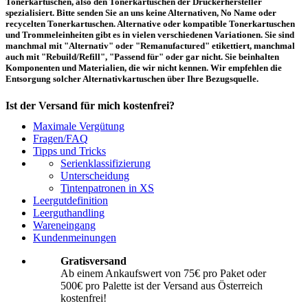
Tonerkartuschen, also den Tonerkartuschen der Druckerhersteller
spezialisiert. Bitte senden Sie an uns keine Alternativen, No Name oder
recycelten Tonerkartuschen. Alternative oder kompatible Tonerkartuschen
und Trommeleinheiten gibt es in vielen verschiedenen Variationen. Sie sind
manchmal mit "Alternativ" oder "Remanufactured" etikettiert, manchmal
auch mit "Rebuild/Refill", "Passend für" oder gar nicht. Sie beinhalten
Komponenten und Materialien, die wir nicht kennen. Wir empfehlen die
Entsorgung solcher Alternativkartuschen über Ihre Bezugsquelle.
Ist der Versand für mich kostenfrei?
Maximale Vergütung
Ein kostenfreier Versand aus Österreich (per Paketmarke oder Abholung) ist
Fragen/FAQ
erst ab einem Ankaufswert von 75,00€ pro Paket bzw. 500,00€ pro Palette
Tipps und Tricks
möglich. Unter diesen Werten belaufen sich die Rücksendekosten auf 10,71€
Serienklassifizierung
pro Paket bzw. 119,00€ pro Palette (inkl. MwSt.). Diese werden vom
Unterscheidung
eingesandten Ankaufswert abgezogen. Falls Sie die o. g. Werte nicht
Tintenpatronen in XS
erreichen, empfehlen wir Ihnen den Versand auf eigene Kosten! Unter
Versand
können Sie den Versandablauf beginnen.
Leergutdefinition
Leerguthandling
Wareneingang
Wie muss ich die Kartuschen und Patronen verpacken?
Kundenmeinungen
Transportsicher! Bei leeren Tonerkartuschen und Tintenpatronen handelt es
Gratisversand
sich um hochempfindliche Konstruktionen. Daher ist es wichtig, dass Sie für
Ab einem Ankaufswert von 75€ pro Paket oder
eine sichere Transportverpackung sorgen. Die Verpackung muss den Inhalt
500€ pro Palette ist der Versand aus Österreich
der Sendung gegen Beanspruchungen, denen sie normalerweise während des
Versandes ausgesetzt ist (z.B. durch Druck, Stoß, Fall oder Vibration) sicher
kostenfrei!
schätzen. Beschädigte Tinten oder Toner werden nicht vergütet! Weitere