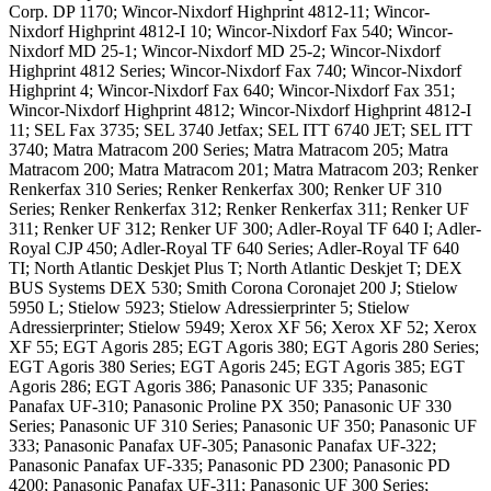
Corp. DP 1170; Wincor-Nixdorf Highprint 4812-11; Wincor-
Nixdorf Highprint 4812-I 10; Wincor-Nixdorf Fax 540; Wincor-
Nixdorf MD 25-1; Wincor-Nixdorf MD 25-2; Wincor-Nixdorf
Highprint 4812 Series; Wincor-Nixdorf Fax 740; Wincor-Nixdorf
Highprint 4; Wincor-Nixdorf Fax 640; Wincor-Nixdorf Fax 351;
Wincor-Nixdorf Highprint 4812; Wincor-Nixdorf Highprint 4812-I
11; SEL Fax 3735; SEL 3740 Jetfax; SEL ITT 6740 JET; SEL ITT
3740; Matra Matracom 200 Series; Matra Matracom 205; Matra
Matracom 200; Matra Matracom 201; Matra Matracom 203; Renker
Renkerfax 310 Series; Renker Renkerfax 300; Renker UF 310
Series; Renker Renkerfax 312; Renker Renkerfax 311; Renker UF
311; Renker UF 312; Renker UF 300; Adler-Royal TF 640 I; Adler-
Royal CJP 450; Adler-Royal TF 640 Series; Adler-Royal TF 640
TI; North Atlantic Deskjet Plus T; North Atlantic Deskjet T; DEX
BUS Systems DEX 530; Smith Corona Coronajet 200 J; Stielow
5950 L; Stielow 5923; Stielow Adressierprinter 5; Stielow
Adressierprinter; Stielow 5949; Xerox XF 56; Xerox XF 52; Xerox
XF 55; EGT Agoris 285; EGT Agoris 380; EGT Agoris 280 Series;
EGT Agoris 380 Series; EGT Agoris 245; EGT Agoris 385; EGT
Agoris 286; EGT Agoris 386; Panasonic UF 335; Panasonic
Panafax UF-310; Panasonic Proline PX 350; Panasonic UF 330
Series; Panasonic UF 310 Series; Panasonic UF 350; Panasonic UF
333; Panasonic Panafax UF-305; Panasonic Panafax UF-322;
Panasonic Panafax UF-335; Panasonic PD 2300; Panasonic PD
4200; Panasonic Panafax UF-311; Panasonic UF 300 Series;