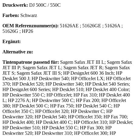
Druckwerk:
DJ 500C / 550C
Farben:
Schwarz
OEM Referenznummer(n):
51626AE
;
51626GE
;
51626A
;
51626G
;
HP26
Ergänzt:
Alternative zu:
Tintenpatrone
passend für:
Sagem Safax JET III L; Sagem Safax
JET III P; Sagem Safax JET L; Sagem Safax JET R; Sagem Safax
JET S; Sagem Safax JET III S; HP DesignJet 600 36 Inch; HP
DeskJet 500 J; HP Deskwriter 540; HP OfficeJet LX; HP OfficeJet
370; HP DeskJet 520; HP Deskwriter 340; HP DeskJet 540 Series;
HP DesignJet 600 Series; HP DeskJet 510; HP DeskJet 400 Color;
HP Deskwriter 550 C; HP OfficeJet; HP Fax 310; HP DeskJet 400
L; HP 2276 A; HP Deskwriter 500 C; HP Fax 200; HP OfficeJet
380; HP DeskJet 500 C; HP Fax 750; HP DeskJet 540 C; HP
OfficeJet 350 C; HP OfficeJet 320; HP Deskwriter C; HP
Deskwriter 320; HP DeskJet 540; HP OfficeJet 350; HP Fax 700;
HP DeskJet 400; HP DeskJet 400 C; HP OfficeJet 310; HP DeskJet;
HP Deskwriter 510; HP DeskJet 550 C; HP Fax 300; HP
Deskwriter 520; HP Deskwriter 310; HP OfficeJet 300; HP