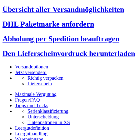
Übersicht aller Versandmöglichkeiten
DHL Paketmarke anfordern
Abholung per Spedition beauftragen
Den Lieferscheinvordruck herunterladen
Versandoptionen
Jetzt versenden!
Richtig verpacken
Lieferschein
Maximale Vergütung
Fragen/FAQ
Tipps und Tricks
Serienklassifizierung
Unterscheidung
Tintenpatronen in XS
Leergutdefinition
Leerguthandling
Wareneingang