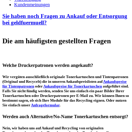
Kundenmeinungen
Sie haben noch Fragen zu Ankauf oder Entsorgung
bei geldfuermuell?
Die am häufigsten gestellten Fragen
Welche Druckerpatronen werden angekauft?
Wir vergüten ausschließlich originale Tonerkartuschen und Tintenpatronen
(Original und Recycelt) die in unseren Ankaufspreislisten auf
Ankaufspreise
für Tintenpatronen
oder
Ankaufspreise für Tonerkartuschen
aufgeführt sind.
Falls Sie nicht fündig werden, senden Sie uns einfach ein paar Bilder Ihrer
Tonerkartuschen oder Druckerpatronen per E-Mail zu. Wir können Ihnen so
bestimmt sagen, ob sich Ihre Module für das Recycling eignen. Oder nutzen
Sie einfach unser
Anfrageformular
.
Werden auch Alternative/No-Name Tonerkartuschen entsorgt?
Nein, wir haben uns auf Ankauf und Recycling von originalen