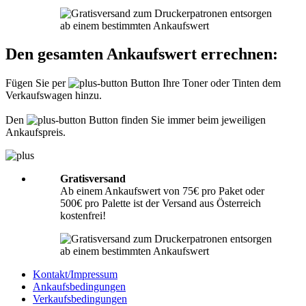
Informationen hierzu finden Sie unter
Richtig packen
.
Was muss ich der Sendung beilegen?
Den gesamten Ankaufswert errechnen:
Bitte legen Sie Ihrer Lieferung immer den
Lieferschein
mit folgenden
Angaben bei: Firmenname, Ansprechpartner, Adresse, Telefon- und
Fügen Sie per
Button Ihre Toner oder Tinten dem
Faxnummer, Email-Adresse und Steuernummer. Falls Sie als Privatperson
Verkaufswagen hinzu.
senden, benötigen wir nur Ihren Namen, Adresse, Telefonnummer und
Emailadresse. Eine Inhaltsangabe Ihrer Sendung mit leeren Tonern oder
Tinten ist nicht erforderlich.
Den
Button finden Sie immer beim jeweiligen
Ankaufspreis.
Gratisversand
Ab einem Ankaufswert von 75€ pro Paket oder
500€ pro Palette ist der Versand aus Österreich
kostenfrei!
Kontakt/Impressum
Ankaufsbedingungen
Verkaufsbedingungen