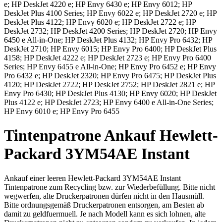
e; HP DeskJet 4220 e; HP Envy 6430 e; HP Envy 6012; HP
DeskJet Plus 4100 Series; HP Envy 6022 e; HP DeskJet 2720 e; HP
DeskJet Plus 4122; HP Envy 6020 e; HP DeskJet 2722 e; HP
DeskJet 2732; HP DeskJet 4200 Series; HP DeskJet 2720; HP Envy
6450 e All-in-One; HP DeskJet Plus 4132; HP Envy Pro 6432; HP
DeskJet 2710; HP Envy 6015; HP Envy Pro 6400; HP DeskJet Plus
4158; HP DeskJet 4222 e; HP DeskJet 2723 e; HP Envy Pro 6400
Series; HP Envy 6455 e All-in-One; HP Envy Pro 6452 e; HP Envy
Pro 6432 e; HP DeskJet 2320; HP Envy Pro 6475; HP DeskJet Plus
4120; HP DeskJet 2722; HP DeskJet 2752; HP DeskJet 2821 e; HP
Envy Pro 6430; HP DeskJet Plus 4130; HP Envy 6020; HP DeskJet
Plus 4122 e; HP DeskJet 2723; HP Envy 6400 e All-in-One Series;
HP Envy 6010 e; HP Envy Pro 6455
Tintenpatrone
Ankauf
Hewlett-
Packard
3YM54AE Instant
Ankauf einer leeren
Hewlett-Packard 3YM54AE Instant
Tintenpatrone
zum Recycling bzw. zur Wiederbefüllung. Bitte nicht
wegwerfen, alte Druckerpatronen dürfen nicht in den Hausmüll.
Bitte ordnungsgemäß Druckerpatronen entsorgen, am Besten ab
damit zu geldfuermuell. Je nach Modell kann es sich lohnen, alte