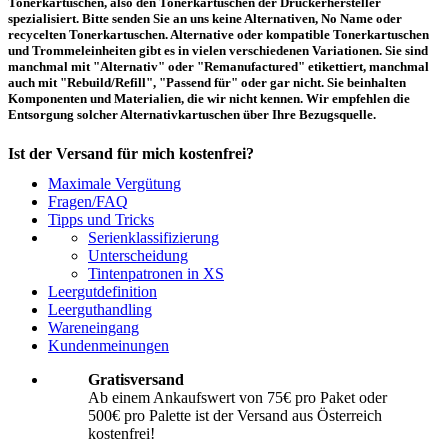
Tonerkartuschen, also den Tonerkartuschen der Druckerhersteller
spezialisiert. Bitte senden Sie an uns keine Alternativen, No Name oder
recycelten Tonerkartuschen. Alternative oder kompatible Tonerkartuschen
und Trommeleinheiten gibt es in vielen verschiedenen Variationen. Sie sind
manchmal mit "Alternativ" oder "Remanufactured" etikettiert, manchmal
auch mit "Rebuild/Refill", "Passend für" oder gar nicht. Sie beinhalten
Komponenten und Materialien, die wir nicht kennen. Wir empfehlen die
Entsorgung solcher Alternativkartuschen über Ihre Bezugsquelle.
Ist der Versand für mich kostenfrei?
Maximale Vergütung
Ein kostenfreier Versand aus Österreich (per Paketmarke oder Abholung) ist
Fragen/FAQ
erst ab einem Ankaufswert von 75,00€ pro Paket bzw. 500,00€ pro Palette
Tipps und Tricks
möglich. Unter diesen Werten belaufen sich die Rücksendekosten auf 10,71€
Serienklassifizierung
pro Paket bzw. 119,00€ pro Palette (inkl. MwSt.). Diese werden vom
Unterscheidung
eingesandten Ankaufswert abgezogen. Falls Sie die o. g. Werte nicht
Tintenpatronen in XS
erreichen, empfehlen wir Ihnen den Versand auf eigene Kosten! Unter
Versand
können Sie den Versandablauf beginnen.
Leergutdefinition
Leerguthandling
Wareneingang
Wie muss ich die Kartuschen und Patronen verpacken?
Kundenmeinungen
Transportsicher! Bei leeren Tonerkartuschen und Tintenpatronen handelt es
Gratisversand
sich um hochempfindliche Konstruktionen. Daher ist es wichtig, dass Sie für
Ab einem Ankaufswert von 75€ pro Paket oder
eine sichere Transportverpackung sorgen. Die Verpackung muss den Inhalt
500€ pro Palette ist der Versand aus Österreich
der Sendung gegen Beanspruchungen, denen sie normalerweise während des
Versandes ausgesetzt ist (z.B. durch Druck, Stoß, Fall oder Vibration) sicher
kostenfrei!
schätzen. Beschädigte Tinten oder Toner werden nicht vergütet! Weitere