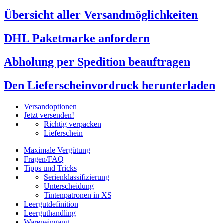
Übersicht aller Versandmöglichkeiten
DHL Paketmarke anfordern
Abholung per Spedition beauftragen
Den Lieferscheinvordruck herunterladen
Versandoptionen
Jetzt versenden!
Richtig verpacken
Lieferschein
Maximale Vergütung
Fragen/FAQ
Tipps und Tricks
Serienklassifizierung
Unterscheidung
Tintenpatronen in XS
Leergutdefinition
Leerguthandling
Wareneingang