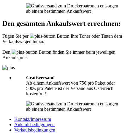
Informationen hierzu finden Sie unter
Richtig packen
.
Was muss ich der Sendung beilegen?
Den gesamten Ankaufswert errechnen:
Bitte legen Sie Ihrer Lieferung immer den
Lieferschein
mit folgenden
Angaben bei: Firmenname, Ansprechpartner, Adresse, Telefon- und
Fügen Sie per
Button Ihre Toner oder Tinten dem
Faxnummer, Email-Adresse und Steuernummer. Falls Sie als Privatperson
Verkaufswagen hinzu.
senden, benötigen wir nur Ihren Namen, Adresse, Telefonnummer und
Emailadresse. Eine Inhaltsangabe Ihrer Sendung mit leeren Tonern oder
Tinten ist nicht erforderlich.
Den
Button finden Sie immer beim jeweiligen
Ankaufspreis.
Gratisversand
Ab einem Ankaufswert von 75€ pro Paket oder
500€ pro Palette ist der Versand aus Österreich
kostenfrei!
Kontakt/Impressum
Ankaufsbedingungen
Verkaufsbedingungen