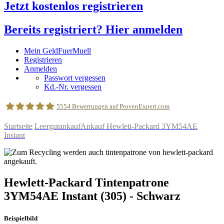
Jetzt kostenlos registrieren
Bereits registriert? Hier anmelden
Mein GeldFuerMuell
Registrieren
Anmelden
Passwort vergessen
Kd.-Nr. vergessen
5554
Bewertungen auf ProvenExpert.com
Startseite
Leergutankauf
Ankauf Hewlett-Packard 3YM54AE
Instant
geldfuermuell GmbH
Hewlett-Packard
Tintenpatrone
3YM54AE Instant
(305)
- Schwarz
Beispielbild