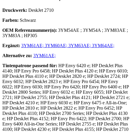
Druckwerk:
DeskJet 2710
Farben:
Schwarz
OEM Referenznummer(n):
3YM54AE
;
3YM54A
;
3YM83AE
;
3YM83A
;
HP305
Ergänzt:
3YM61AE;
3YM60AE;
3YM63AE;
3YM64AE;
Alternative zu:
3YM61AE;
Tintenpatrone
passend für:
HP Envy 6420 e; HP DeskJet Plus
4140; HP Envy Pro 6458; HP DeskJet Plus 4120 e; HP Envy 6010;
HP DeskJet Plus 4110 e; HP DeskJet 2820 e; HP DeskJet 2724; HP
Envy 6032; HP DeskJet 2823 e; HP Envy Pro 6454; HP Envy
6022; HP Envy 6030; HP Envy Pro 6420; HP Envy Pro 6400 e; HP
DeskJet 2800 Series; HP Envy 6032 e; HP Envy 6055; HP DeskJet
2721; HP DeskJet 2755; HP DeskJet Plus 4121; HP DeskJet 2721 e;
HP DeskJet 4210 e; HP Envy 6030 e; HP Envy 6475 e All-in-One;
HP DeskJet 2810 e; HP DeskJet 2822 e; HP Envy Pro 6452; HP
DeskJet Plus 4110; HP DeskJet 2700 Series; HP DeskJet Plus 4130
e; HP DeskJet Plus 4152; HP Envy Pro 6422; HP DeskJet 2700; HP
Envy 6400 All-in-One Series; HP DeskJet 2755 e; HP DeskJet Plus
4100; HP DeskJet 4230 e; HP DeskJet Plus 4155; HP DeskJet 2710