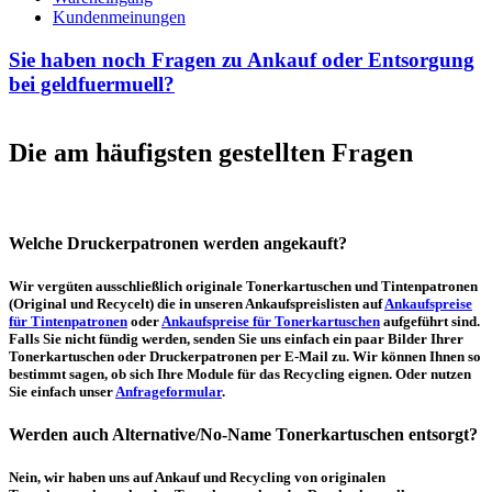
Kundenmeinungen
Sie haben noch Fragen zu Ankauf oder Entsorgung
bei geldfuermuell?
Die am häufigsten gestellten Fragen
Welche Druckerpatronen werden angekauft?
Wir vergüten ausschließlich originale Tonerkartuschen und Tintenpatronen
(Original und Recycelt) die in unseren Ankaufspreislisten auf
Ankaufspreise
für Tintenpatronen
oder
Ankaufspreise für Tonerkartuschen
aufgeführt sind.
Falls Sie nicht fündig werden, senden Sie uns einfach ein paar Bilder Ihrer
Tonerkartuschen oder Druckerpatronen per E-Mail zu. Wir können Ihnen so
bestimmt sagen, ob sich Ihre Module für das Recycling eignen. Oder nutzen
Sie einfach unser
Anfrageformular
.
Werden auch Alternative/No-Name Tonerkartuschen entsorgt?
Nein, wir haben uns auf Ankauf und Recycling von originalen