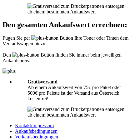
Informationen hierzu finden Sie unter
Richtig packen
.
Was muss ich der Sendung beilegen?
Den gesamten Ankaufswert errechnen:
Bitte legen Sie Ihrer Lieferung immer den
Lieferschein
mit folgenden
Angaben bei: Firmenname, Ansprechpartner, Adresse, Telefon- und
Fügen Sie per
Button Ihre Toner oder Tinten dem
Faxnummer, Email-Adresse und Steuernummer. Falls Sie als Privatperson
Verkaufswagen hinzu.
senden, benötigen wir nur Ihren Namen, Adresse, Telefonnummer und
Emailadresse. Eine Inhaltsangabe Ihrer Sendung mit leeren Tonern oder
Tinten ist nicht erforderlich.
Den
Button finden Sie immer beim jeweiligen
Ankaufspreis.
Gratisversand
Ab einem Ankaufswert von 75€ pro Paket oder
500€ pro Palette ist der Versand aus Österreich
kostenfrei!
Kontakt/Impressum
Ankaufsbedingungen
Verkaufsbedingungen