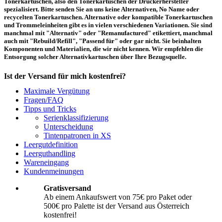
Tonerkartuschen, also den Tonerkartuschen der Druckerhersteller
spezialisiert. Bitte senden Sie an uns keine Alternativen, No Name oder
recycelten Tonerkartuschen. Alternative oder kompatible Tonerkartuschen
und Trommeleinheiten gibt es in vielen verschiedenen Variationen. Sie sind
manchmal mit "Alternativ" oder "Remanufactured" etikettiert, manchmal
auch mit "Rebuild/Refill", "Passend für" oder gar nicht. Sie beinhalten
Komponenten und Materialien, die wir nicht kennen. Wir empfehlen die
Entsorgung solcher Alternativkartuschen über Ihre Bezugsquelle.
Ist der Versand für mich kostenfrei?
Maximale Vergütung
Ein kostenfreier Versand aus Österreich (per Paketmarke oder Abholung) ist
Fragen/FAQ
erst ab einem Ankaufswert von 75,00€ pro Paket bzw. 500,00€ pro Palette
Tipps und Tricks
möglich. Unter diesen Werten belaufen sich die Rücksendekosten auf 10,71€
Serienklassifizierung
pro Paket bzw. 119,00€ pro Palette (inkl. MwSt.). Diese werden vom
Unterscheidung
eingesandten Ankaufswert abgezogen. Falls Sie die o. g. Werte nicht
Tintenpatronen in XS
erreichen, empfehlen wir Ihnen den Versand auf eigene Kosten! Unter
Versand
können Sie den Versandablauf beginnen.
Leergutdefinition
Leerguthandling
Wareneingang
Wie muss ich die Kartuschen und Patronen verpacken?
Kundenmeinungen
Transportsicher! Bei leeren Tonerkartuschen und Tintenpatronen handelt es
Gratisversand
sich um hochempfindliche Konstruktionen. Daher ist es wichtig, dass Sie für
Ab einem Ankaufswert von 75€ pro Paket oder
eine sichere Transportverpackung sorgen. Die Verpackung muss den Inhalt
500€ pro Palette ist der Versand aus Österreich
der Sendung gegen Beanspruchungen, denen sie normalerweise während des
Versandes ausgesetzt ist (z.B. durch Druck, Stoß, Fall oder Vibration) sicher
kostenfrei!
schätzen. Beschädigte Tinten oder Toner werden nicht vergütet! Weitere