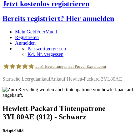
Jetzt kostenlos registrieren
Bereits registriert? Hier anmelden
Mein GeldFuerMuell
Registrieren
Anmelden
Passwort vergessen
Kd.-Nr. vergessen
5551
Bewertungen auf ProvenExpert.com
Startseite
Leergutankauf
Ankauf Hewlett-Packard 3YL80AE
geldfuermuell GmbH
Hewlett-Packard
Tintenpatrone
3YL80AE
(912)
- Schwarz
Beispielbild