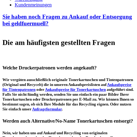
Kundenmeinungen
Sie haben noch Fragen zu Ankauf oder Entsorgung
bei geldfuermuell?
Die am häufigsten gestellten Fragen
Welche Druckerpatronen werden angekauft?
Wir vergüten ausschließlich originale Tonerkartuschen und Tintenpatronen
(Original und Recycelt) die in unseren Ankaufspreislisten auf
Ankaufspreise
für Tintenpatronen
oder
Ankaufspreise für Tonerkartuschen
aufgeführt sind.
Falls Sie nicht fündig werden, senden Sie uns einfach ein paar Bilder Ihrer
Tonerkartuschen oder Druckerpatronen per E-Mail zu. Wir können Ihnen so
bestimmt sagen, ob sich Ihre Module für das Recycling eignen. Oder nutzen
Sie einfach unser
Anfrageformular
.
Werden auch Alternative/No-Name Tonerkartuschen entsorgt?
Nein, wir haben uns auf Ankauf und Recycling von originalen