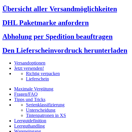
Übersicht aller Versandmöglichkeiten
DHL Paketmarke anfordern
Abholung per Spedition beauftragen
Den Lieferscheinvordruck herunterladen
Versandoptionen
Jetzt versenden!
Richtig verpacken
Lieferschein
Maximale Vergütung
Fragen/FAQ
Tipps und Tricks
Serienklassifizierung
Unterscheidung
Tintenpatronen in XS
Leergutdefinition
Leerguthandling
Wareneingang