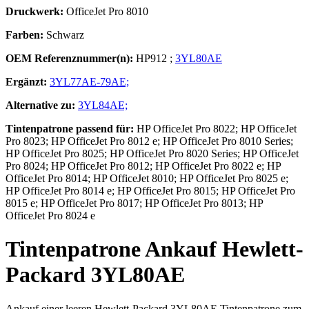
Druckwerk:
OfficeJet Pro 8010
Farben:
Schwarz
OEM Referenznummer(n):
HP912
;
3YL80AE
Ergänzt:
3YL77AE-79AE;
Alternative zu:
3YL84AE;
Tintenpatrone
passend für:
HP OfficeJet Pro 8022; HP OfficeJet
Pro 8023; HP OfficeJet Pro 8012 e; HP OfficeJet Pro 8010 Series;
HP OfficeJet Pro 8025; HP OfficeJet Pro 8020 Series; HP OfficeJet
Pro 8024; HP OfficeJet Pro 8012; HP OfficeJet Pro 8022 e; HP
OfficeJet Pro 8014; HP OfficeJet 8010; HP OfficeJet Pro 8025 e;
HP OfficeJet Pro 8014 e; HP OfficeJet Pro 8015; HP OfficeJet Pro
8015 e; HP OfficeJet Pro 8017; HP OfficeJet Pro 8013; HP
OfficeJet Pro 8024 e
Tintenpatrone
Ankauf
Hewlett-
Packard
3YL80AE
Ankauf einer leeren
Hewlett-Packard 3YL80AE Tintenpatrone
zum