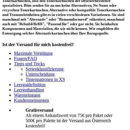
Tonerkartuschen, also den Tonerkartuschen der Druckerhersteller
spezialisiert. Bitte senden Sie an uns keine Alternativen, No Name oder
recycelten Tonerkartuschen. Alternative oder kompatible Tonerkartuschen
und Trommeleinheiten gibt es in vielen verschiedenen Variationen. Sie sind
manchmal mit "Alternativ" oder "Remanufactured" etikettiert, manchmal
auch mit "Rebuild/Refill", "Passend für" oder gar nicht. Sie beinhalten
Komponenten und Materialien, die wir nicht kennen. Wir empfehlen die
Entsorgung solcher Alternativkartuschen über Ihre Bezugsquelle.
Ist der Versand für mich kostenfrei?
Maximale Vergütung
Ein kostenfreier Versand aus Österreich (per Paketmarke oder Abholung) ist
Fragen/FAQ
erst ab einem Ankaufswert von 75,00€ pro Paket bzw. 500,00€ pro Palette
Tipps und Tricks
möglich. Unter diesen Werten belaufen sich die Rücksendekosten auf 10,71€
Serienklassifizierung
pro Paket bzw. 119,00€ pro Palette (inkl. MwSt.). Diese werden vom
Unterscheidung
eingesandten Ankaufswert abgezogen. Falls Sie die o. g. Werte nicht
Tintenpatronen in XS
erreichen, empfehlen wir Ihnen den Versand auf eigene Kosten! Unter
Versand
können Sie den Versandablauf beginnen.
Leergutdefinition
Leerguthandling
Wareneingang
Wie muss ich die Kartuschen und Patronen verpacken?
Kundenmeinungen
Transportsicher! Bei leeren Tonerkartuschen und Tintenpatronen handelt es
Gratisversand
sich um hochempfindliche Konstruktionen. Daher ist es wichtig, dass Sie für
Ab einem Ankaufswert von 75€ pro Paket oder
eine sichere Transportverpackung sorgen. Die Verpackung muss den Inhalt
500€ pro Palette ist der Versand aus Österreich
der Sendung gegen Beanspruchungen, denen sie normalerweise während des
Versandes ausgesetzt ist (z.B. durch Druck, Stoß, Fall oder Vibration) sicher
kostenfrei!
schätzen. Beschädigte Tinten oder Toner werden nicht vergütet! Weitere