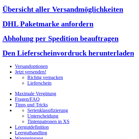
Übersicht aller Versandmöglichkeiten
DHL Paketmarke anfordern
Abholung per Spedition beauftragen
Den Lieferscheinvordruck herunterladen
Versandoptionen
Jetzt versenden!
Richtig verpacken
Lieferschein
Maximale Vergütung
Fragen/FAQ
Tipps und Tricks
Serienklassifizierung
Unterscheidung
Tintenpatronen in XS
Leergutdefinition
Leerguthandling
Wareneingang