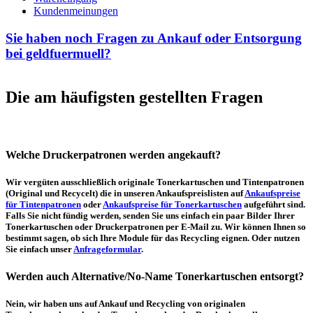
Kundenmeinungen
Sie haben noch Fragen zu Ankauf oder Entsorgung
bei geldfuermuell?
Die am häufigsten gestellten Fragen
Welche Druckerpatronen werden angekauft?
Wir vergüten ausschließlich originale Tonerkartuschen und Tintenpatronen
(Original und Recycelt) die in unseren Ankaufspreislisten auf
Ankaufspreise
für Tintenpatronen
oder
Ankaufspreise für Tonerkartuschen
aufgeführt sind.
Falls Sie nicht fündig werden, senden Sie uns einfach ein paar Bilder Ihrer
Tonerkartuschen oder Druckerpatronen per E-Mail zu. Wir können Ihnen so
bestimmt sagen, ob sich Ihre Module für das Recycling eignen. Oder nutzen
Sie einfach unser
Anfrageformular
.
Werden auch Alternative/No-Name Tonerkartuschen entsorgt?
Nein, wir haben uns auf Ankauf und Recycling von originalen