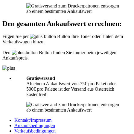
Informationen hierzu finden Sie unter
Richtig packen
.
Was muss ich der Sendung beilegen?
Den gesamten Ankaufswert errechnen:
Bitte legen Sie Ihrer Lieferung immer den
Lieferschein
mit folgenden
Angaben bei: Firmenname, Ansprechpartner, Adresse, Telefon- und
Fügen Sie per
Button Ihre Toner oder Tinten dem
Faxnummer, Email-Adresse und Steuernummer. Falls Sie als Privatperson
Verkaufswagen hinzu.
senden, benötigen wir nur Ihren Namen, Adresse, Telefonnummer und
Emailadresse. Eine Inhaltsangabe Ihrer Sendung mit leeren Tonern oder
Tinten ist nicht erforderlich.
Den
Button finden Sie immer beim jeweiligen
Ankaufspreis.
Gratisversand
Ab einem Ankaufswert von 75€ pro Paket oder
500€ pro Palette ist der Versand aus Österreich
kostenfrei!
Kontakt/Impressum
Ankaufsbedingungen
Verkaufsbedingungen