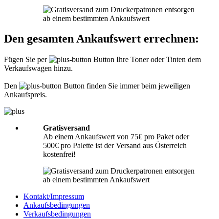
Informationen hierzu finden Sie unter
Richtig packen
.
Was muss ich der Sendung beilegen?
Den gesamten Ankaufswert errechnen:
Bitte legen Sie Ihrer Lieferung immer den
Lieferschein
mit folgenden
Angaben bei: Firmenname, Ansprechpartner, Adresse, Telefon- und
Fügen Sie per
Button Ihre Toner oder Tinten dem
Faxnummer, Email-Adresse und Steuernummer. Falls Sie als Privatperson
Verkaufswagen hinzu.
senden, benötigen wir nur Ihren Namen, Adresse, Telefonnummer und
Emailadresse. Eine Inhaltsangabe Ihrer Sendung mit leeren Tonern oder
Tinten ist nicht erforderlich.
Den
Button finden Sie immer beim jeweiligen
Ankaufspreis.
Gratisversand
Ab einem Ankaufswert von 75€ pro Paket oder
500€ pro Palette ist der Versand aus Österreich
kostenfrei!
Kontakt/Impressum
Ankaufsbedingungen
Verkaufsbedingungen