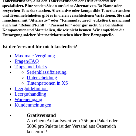
Tonerkartuschen, also den Tonerkartuschen der Druckerhersteller
spezialisiert. Bitte senden Sie an uns keine Alternativen, No Name oder
recycelten Tonerkartuschen. Alternative oder kompatible Tonerkartuschen
und Trommeleinheiten gibt es in vielen verschiedenen Variationen. Sie sind
manchmal mit "Alternativ" oder "Remanufactured" etikettiert, manchmal
auch mit "Rebuild/Refill", "Passend für" oder gar nicht. Sie beinhalten
Komponenten und Materialien, die wir nicht kennen. Wir empfehlen die
Entsorgung solcher Alternativkartuschen über Ihre Bezugsquelle.
Ist der Versand für mich kostenfrei?
Maximale Vergütung
Ein kostenfreier Versand aus Österreich (per Paketmarke oder Abholung) ist
Fragen/FAQ
erst ab einem Ankaufswert von 75,00€ pro Paket bzw. 500,00€ pro Palette
Tipps und Tricks
möglich. Unter diesen Werten belaufen sich die Rücksendekosten auf 10,71€
Serienklassifizierung
pro Paket bzw. 119,00€ pro Palette (inkl. MwSt.). Diese werden vom
Unterscheidung
eingesandten Ankaufswert abgezogen. Falls Sie die o. g. Werte nicht
Tintenpatronen in XS
erreichen, empfehlen wir Ihnen den Versand auf eigene Kosten! Unter
Versand
können Sie den Versandablauf beginnen.
Leergutdefinition
Leerguthandling
Wareneingang
Wie muss ich die Kartuschen und Patronen verpacken?
Kundenmeinungen
Transportsicher! Bei leeren Tonerkartuschen und Tintenpatronen handelt es
Gratisversand
sich um hochempfindliche Konstruktionen. Daher ist es wichtig, dass Sie für
Ab einem Ankaufswert von 75€ pro Paket oder
eine sichere Transportverpackung sorgen. Die Verpackung muss den Inhalt
500€ pro Palette ist der Versand aus Österreich
der Sendung gegen Beanspruchungen, denen sie normalerweise während des
Versandes ausgesetzt ist (z.B. durch Druck, Stoß, Fall oder Vibration) sicher
kostenfrei!
schätzen. Beschädigte Tinten oder Toner werden nicht vergütet! Weitere