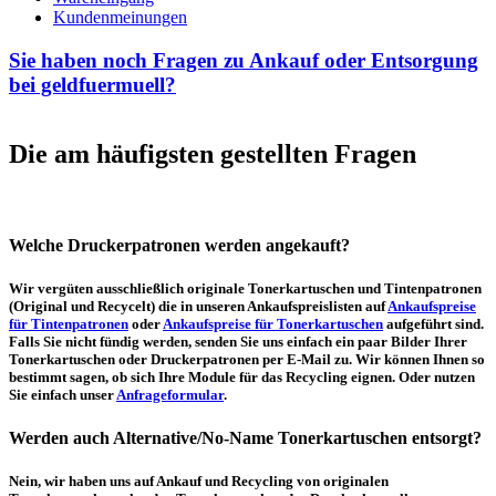
Kundenmeinungen
Sie haben noch Fragen zu Ankauf oder Entsorgung
bei geldfuermuell?
Die am häufigsten gestellten Fragen
Welche Druckerpatronen werden angekauft?
Wir vergüten ausschließlich originale Tonerkartuschen und Tintenpatronen
(Original und Recycelt) die in unseren Ankaufspreislisten auf
Ankaufspreise
für Tintenpatronen
oder
Ankaufspreise für Tonerkartuschen
aufgeführt sind.
Falls Sie nicht fündig werden, senden Sie uns einfach ein paar Bilder Ihrer
Tonerkartuschen oder Druckerpatronen per E-Mail zu. Wir können Ihnen so
bestimmt sagen, ob sich Ihre Module für das Recycling eignen. Oder nutzen
Sie einfach unser
Anfrageformular
.
Werden auch Alternative/No-Name Tonerkartuschen entsorgt?
Nein, wir haben uns auf Ankauf und Recycling von originalen