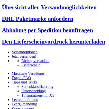
Übersicht aller Versandmöglichkeiten
DHL Paketmarke anfordern
Abholung per Spedition beauftragen
Den Lieferscheinvordruck herunterladen
Versandoptionen
Jetzt versenden!
Richtig verpacken
Lieferschein
Maximale Vergütung
Fragen/FAQ
Tipps und Tricks
Serienklassifizierung
Unterscheidung
Tintenpatronen in XS
Leergutdefinition
Leerguthandling
Wareneingang