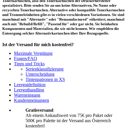
Tonerkartuschen, also den Tonerkartuschen der Druckerhersteller
spezialisiert. Bitte senden Sie an uns keine Alternativen, No Name oder
recycelten Tonerkartuschen. Alternative oder kompatible Tonerkartuschen
und Trommeleinheiten gibt es in vielen verschiedenen Variationen. Sie sind
manchmal mit "Alternativ" oder "Remanufactured" etikettiert, manchmal
auch mit "Rebuild/Refill", "Passend für" oder gar nicht. Sie beinhalten
Komponenten und Materialien, die wir nicht kennen. Wir empfehlen die
Entsorgung solcher Alternativkartuschen über Ihre Bezugsquelle.
Ist der Versand für mich kostenfrei?
Maximale Vergütung
Ein kostenfreier Versand aus Österreich (per Paketmarke oder Abholung) ist
Fragen/FAQ
erst ab einem Ankaufswert von 75,00€ pro Paket bzw. 500,00€ pro Palette
Tipps und Tricks
möglich. Unter diesen Werten belaufen sich die Rücksendekosten auf 10,71€
Serienklassifizierung
pro Paket bzw. 119,00€ pro Palette (inkl. MwSt.). Diese werden vom
Unterscheidung
eingesandten Ankaufswert abgezogen. Falls Sie die o. g. Werte nicht
Tintenpatronen in XS
erreichen, empfehlen wir Ihnen den Versand auf eigene Kosten! Unter
Versand
können Sie den Versandablauf beginnen.
Leergutdefinition
Leerguthandling
Wareneingang
Wie muss ich die Kartuschen und Patronen verpacken?
Kundenmeinungen
Transportsicher! Bei leeren Tonerkartuschen und Tintenpatronen handelt es
Gratisversand
sich um hochempfindliche Konstruktionen. Daher ist es wichtig, dass Sie für
Ab einem Ankaufswert von 75€ pro Paket oder
eine sichere Transportverpackung sorgen. Die Verpackung muss den Inhalt
500€ pro Palette ist der Versand aus Österreich
der Sendung gegen Beanspruchungen, denen sie normalerweise während des
Versandes ausgesetzt ist (z.B. durch Druck, Stoß, Fall oder Vibration) sicher
kostenfrei!
schätzen. Beschädigte Tinten oder Toner werden nicht vergütet! Weitere