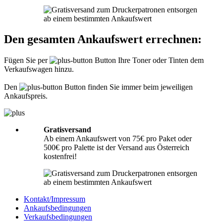
Informationen hierzu finden Sie unter
Richtig packen
.
Was muss ich der Sendung beilegen?
Den gesamten Ankaufswert errechnen:
Bitte legen Sie Ihrer Lieferung immer den
Lieferschein
mit folgenden
Angaben bei: Firmenname, Ansprechpartner, Adresse, Telefon- und
Fügen Sie per
Button Ihre Toner oder Tinten dem
Faxnummer, Email-Adresse und Steuernummer. Falls Sie als Privatperson
Verkaufswagen hinzu.
senden, benötigen wir nur Ihren Namen, Adresse, Telefonnummer und
Emailadresse. Eine Inhaltsangabe Ihrer Sendung mit leeren Tonern oder
Tinten ist nicht erforderlich.
Den
Button finden Sie immer beim jeweiligen
Ankaufspreis.
Gratisversand
Ab einem Ankaufswert von 75€ pro Paket oder
500€ pro Palette ist der Versand aus Österreich
kostenfrei!
Kontakt/Impressum
Ankaufsbedingungen
Verkaufsbedingungen