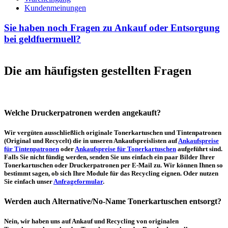
Kundenmeinungen
Sie haben noch Fragen zu Ankauf oder Entsorgung
bei geldfuermuell?
Die am häufigsten gestellten Fragen
Welche Druckerpatronen werden angekauft?
Wir vergüten ausschließlich originale Tonerkartuschen und Tintenpatronen
(Original und Recycelt) die in unseren Ankaufspreislisten auf
Ankaufspreise
für Tintenpatronen
oder
Ankaufspreise für Tonerkartuschen
aufgeführt sind.
Falls Sie nicht fündig werden, senden Sie uns einfach ein paar Bilder Ihrer
Tonerkartuschen oder Druckerpatronen per E-Mail zu. Wir können Ihnen so
bestimmt sagen, ob sich Ihre Module für das Recycling eignen. Oder nutzen
Sie einfach unser
Anfrageformular
.
Werden auch Alternative/No-Name Tonerkartuschen entsorgt?
Nein, wir haben uns auf Ankauf und Recycling von originalen