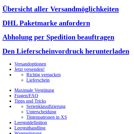
Übersicht aller Versandmöglichkeiten
DHL Paketmarke anfordern
Abholung per Spedition beauftragen
Den Lieferscheinvordruck herunterladen
Versandoptionen
Jetzt versenden!
Richtig verpacken
Lieferschein
Maximale Vergütung
Fragen/FAQ
Tipps und Tricks
Serienklassifizierung
Unterscheidung
Tintenpatronen in XS
Leergutdefinition
Leerguthandling
Wareneingang